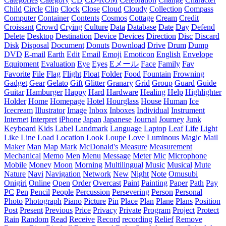
Child
Circle
Clip
Clock
Close
Cloud
Cloudy
Collection
Compass
Computer
Container
Contents
Cosmos
Cottage
Cream
Credit
Croissant
Crowd
Crying
Culture
Data
Database
Date
Day
Defend
Delete
Desktop
Destination
Device
Devices
Direction
Disc
Discard
Disk
Disposal
Document
Donuts
Download
Drive
Drum
Dump
DVD
E-mail
Earth
Edit
Email
Emoji
Emoticon
English
Envelope
Equipment
Evaluation
Eye
Eyes
Eメール
Face
Family
Fav
Favorite
File
Flag
Flight
Float
Folder
Food
Fountain
Frowning
Gadget
Gear
Gelato
Gift
Glitter
Granary
Grid
Group
Guard
Guide
Guitar
Hamburger
Happy
Hard
Hardware
Healing
Help
Highlighter
Holder
Home
Homepage
Hotel
Hourglass
House
Human
Ice
Icecream
Illustrator
Image
Inbox
Inboxes
Individual
Instrument
Internet
Interpret
iPhone
Japan
Japanese
Journal
Journey
Junk
Keyboard
Kids
Label
Landmark
Language
Laptop
Leaf
Life
Light
Like
Line
Load
Location
Look
Loupe
Love
Luminous
Magic
Mail
Maker
Man
Map
Mark
McDonald's
Measure
Measurement
Mechanical
Memo
Men
Menu
Message
Meter
Mic
Microphone
Mobile
Money
Moon
Morning
Multilingual
Music
Musical
Mute
Nature
Navi
Navigation
Network
New
Night
Note
Omusubi
Onigiri
Online
Open
Order
Overcast
Paint
Painting
Paper
Path
Pay
PC
Pen
Pencil
People
Percussion
Persevering
Person
Personal
Photo
Photograph
Piano
Picture
Pin
Place
Plan
Plane
Plans
Position
Post
Present
Previous
Price
Privacy
Private
Program
Project
Protect
Rain
Random
Read
Receive
Record
recording
Relief
Remove