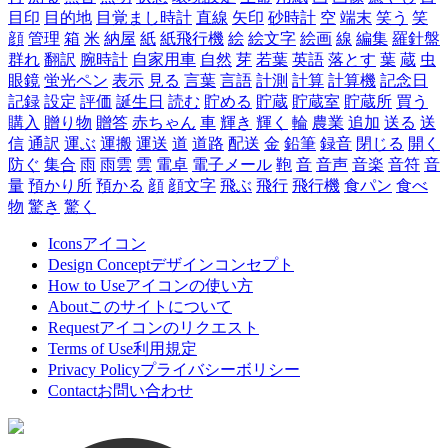
目印
目的地
目覚まし時計
直線
矢印
砂時計
空
端末
笑う
笑
顔
管理
箱
米
納屋
紙
紙飛行機
絵
絵文字
絵画
線
編集
羅針盤
群れ
翻訳
腕時計
自家用車
自然
芽
若葉
英語
落とす
葉
蔵
虫
眼鏡
蛍光ペン
表示
見る
言葉
言語
計測
計算
計算機
記念日
記録
設定
評価
誕生日
読む
貯める
貯蔵
貯蔵室
貯蔵所
買う
購入
贈り物
贈答
赤ちゃん
車
輝き
輝く
輪
農業
追加
送る
送
信
通訳
運ぶ
運搬
運送
道
道路
配送
金
鉛筆
録音
閉じる
開く
防ぐ
集合
雨
雨雲
雲
電卓
電子メール
鞄
音
音声
音楽
音符
音
量
預かり所
預かる
顔
顔文字
飛ぶ
飛行
飛行機
食パン
食べ
物
驚き
驚く
Icons
アイコン
Design Concept
デザインコンセプト
How to Use
アイコンの使い方
About
このサイトについて
Request
アイコンのリクエスト
Terms of Use
利用規定
Privacy Policy
プライバシーボリシー
Contact
お問い合わせ