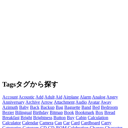
Tags
タグから探す
Account
Acoustic
Add
Adult
Aid
Airplane
Alarm
Analog
Angry
Anniversary
Archive
Arrow
Attachment
Audio
Avatar
Away
Azimuth
Baby
Back
Backup
Bag
Baguette
Band
Bed
Bedroom
Bezier
Bilingual
Birthday
Bitmap
Book
Bookmark
Box
Bread
Breakfast
Bright
Brightness
Button
Buy
Cabin
Calculation
Calculator
Calendar
Camera
Can
Car
Card
Cardboard
Carry
Categories
Category
CD
CD-ROM
Celebration
Change
Character