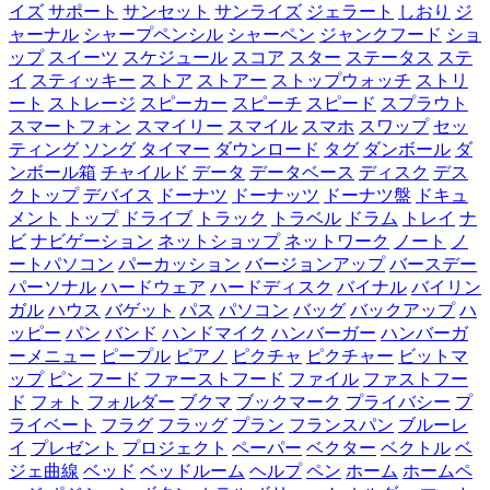
イズ
サポート
サンセット
サンライズ
ジェラート
しおり
ジ
ャーナル
シャープペンシル
シャーペン
ジャンクフード
ショ
ップ
スイーツ
スケジュール
スコア
スター
ステータス
ステ
イ
スティッキー
ストア
ストアー
ストップウォッチ
ストリ
ート
ストレージ
スピーカー
スピーチ
スピード
スプラウト
スマートフォン
スマイリー
スマイル
スマホ
スワップ
セッ
ティング
ソング
タイマー
ダウンロード
タグ
ダンボール
ダ
ンボール箱
チャイルド
データ
データベース
ディスク
デス
クトップ
デバイス
ドーナツ
ドーナッツ
ドーナツ盤
ドキュ
メント
トップ
ドライブ
トラック
トラベル
ドラム
トレイ
ナ
ビ
ナビゲーション
ネットショップ
ネットワーク
ノート
ノ
ートパソコン
パーカッション
バージョンアップ
バースデー
パーソナル
ハードウェア
ハードディスク
バイナル
バイリン
ガル
ハウス
バゲット
パス
パソコン
バッグ
バックアップ
ハ
ッピー
パン
バンド
ハンドマイク
ハンバーガー
ハンバーガ
ーメニュー
ピープル
ピアノ
ピクチャ
ピクチャー
ビットマ
ップ
ピン
フード
ファーストフード
ファイル
ファストフー
ド
フォト
フォルダー
ブクマ
ブックマーク
プライバシー
プ
ライベート
フラグ
フラッグ
プラン
フランスパン
ブルーレ
イ
プレゼント
プロジェクト
ペーパー
ベクター
ベクトル
ベ
ジェ曲線
ベッド
ベッドルーム
ヘルプ
ペン
ホーム
ホームペ