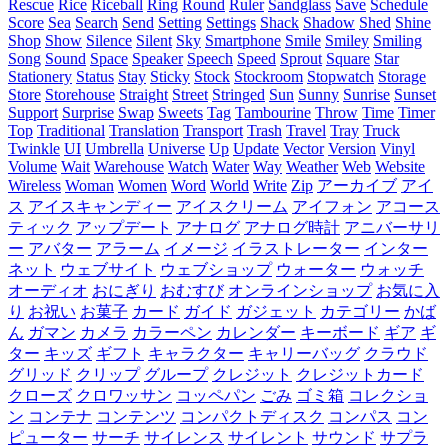
Rescue
Rice
Riceball
Ring
Round
Ruler
Sandglass
Save
Schedule
Score
Sea
Search
Send
Setting
Settings
Shack
Shadow
Shed
Shine
Shop
Show
Silence
Silent
Sky
Smartphone
Smile
Smiley
Smiling
Song
Sound
Space
Speaker
Speech
Speed
Sprout
Square
Star
Stationery
Status
Stay
Sticky
Stock
Stockroom
Stopwatch
Storage
Store
Storehouse
Straight
Street
Stringed
Sun
Sunny
Sunrise
Sunset
Support
Surprise
Swap
Sweets
Tag
Tambourine
Throw
Time
Timer
Top
Traditional
Translation
Transport
Trash
Travel
Tray
Truck
Twinkle
UI
Umbrella
Universe
Up
Update
Vector
Version
Vinyl
Volume
Wait
Warehouse
Watch
Water
Way
Weather
Web
Website
Wireless
Woman
Women
Word
World
Write
Zip
アーカイブ
アイ
ス
アイスキャンディー
アイスクリーム
アイフォン
アコース
ティック
アップデート
アナログ
アナログ時計
アニバーサリ
ー
アバター
アラーム
イメージ
イラストレーター
インター
ネット
ウェブサイト
ウェブショップ
ウォーター
ウォッチ
オーディオ
おにぎり
おむすび
オンラインショップ
お気に入
り
お祝い
お菓子
カード
ガイド
ガジェット
カテゴリー
かば
ん
ガマン
カメラ
カラーペン
カレンダー
キーボード
ギア
ギ
ター
キッズ
ギフト
キャラクター
キャリーバッグ
クラウド
グリッド
クリップ
グループ
クレジット
クレジットカード
クローズ
クロワッサン
コッペパン
ごみ
ゴミ箱
コレクショ
ン
コンテナ
コンテンツ
コンパクトディスク
コンパス
コン
ピューター
サーチ
サイレンス
サイレント
サウンド
サプラ