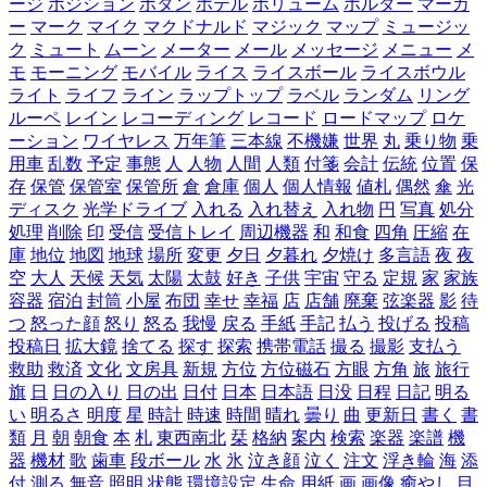
ージ
ポジション
ボタン
ホテル
ボリューム
ホルダー
マーカ
ー
マーク
マイク
マクドナルド
マジック
マップ
ミュージッ
ク
ミュート
ムーン
メーター
メール
メッセージ
メニュー
メ
モ
モーニング
モバイル
ライス
ライスボール
ライスボウル
ライト
ライフ
ライン
ラップトップ
ラベル
ランダム
リング
ルーペ
レイン
レコーディング
レコード
ロードマップ
ロケ
ーション
ワイヤレス
万年筆
三本線
不機嫌
世界
丸
乗り物
乗
用車
乱数
予定
事態
人
人物
人間
人類
付箋
会計
伝統
位置
保
存
保管
保管室
保管所
倉
倉庫
個人
個人情報
値札
偶然
傘
光
ディスク
光学ドライブ
入れる
入れ替え
入れ物
円
写真
処分
処理
削除
印
受信
受信トレイ
周辺機器
和
和食
四角
圧縮
在
庫
地位
地図
地球
場所
変更
夕日
夕暮れ
夕焼け
多言語
夜
夜
空
大人
天候
天気
太陽
太鼓
好き
子供
宇宙
守る
定規
家
家族
容器
宿泊
封筒
小屋
布団
幸せ
幸福
店
店舗
廃棄
弦楽器
影
待
つ
怒った顔
怒り
怒る
我慢
戻る
手紙
手記
払う
投げる
投稿
投稿日
拡大鏡
捨てる
探す
探索
携帯電話
撮る
撮影
支払う
救助
救済
文化
文房具
新規
方位
方位磁石
方眼
方角
旅
旅行
旗
日
日の入り
日の出
日付
日本
日本語
日没
日程
日記
明る
い
明るさ
明度
星
時計
時速
時間
晴れ
曇り
曲
更新日
書く
書
類
月
朝
朝食
本
札
東西南北
栞
格納
案内
検索
楽器
楽譜
機
器
機材
歌
歯車
段ボール
水
氷
泣き顔
泣く
注文
浮き輪
海
添
付
測る
無音
照明
状態
環境設定
生命
用紙
画
画像
癒やし
目