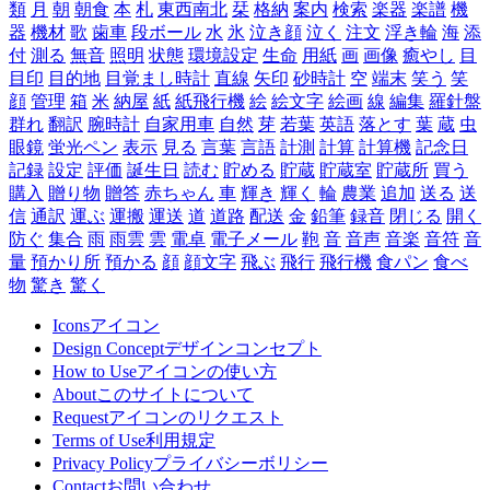
類
月
朝
朝食
本
札
東西南北
栞
格納
案内
検索
楽器
楽譜
機
器
機材
歌
歯車
段ボール
水
氷
泣き顔
泣く
注文
浮き輪
海
添
付
測る
無音
照明
状態
環境設定
生命
用紙
画
画像
癒やし
目
目印
目的地
目覚まし時計
直線
矢印
砂時計
空
端末
笑う
笑
顔
管理
箱
米
納屋
紙
紙飛行機
絵
絵文字
絵画
線
編集
羅針盤
群れ
翻訳
腕時計
自家用車
自然
芽
若葉
英語
落とす
葉
蔵
虫
眼鏡
蛍光ペン
表示
見る
言葉
言語
計測
計算
計算機
記念日
記録
設定
評価
誕生日
読む
貯める
貯蔵
貯蔵室
貯蔵所
買う
購入
贈り物
贈答
赤ちゃん
車
輝き
輝く
輪
農業
追加
送る
送
信
通訳
運ぶ
運搬
運送
道
道路
配送
金
鉛筆
録音
閉じる
開く
防ぐ
集合
雨
雨雲
雲
電卓
電子メール
鞄
音
音声
音楽
音符
音
量
預かり所
預かる
顔
顔文字
飛ぶ
飛行
飛行機
食パン
食べ
物
驚き
驚く
Icons
アイコン
Design Concept
デザインコンセプト
How to Use
アイコンの使い方
About
このサイトについて
Request
アイコンのリクエスト
Terms of Use
利用規定
Privacy Policy
プライバシーボリシー
Contact
お問い合わせ