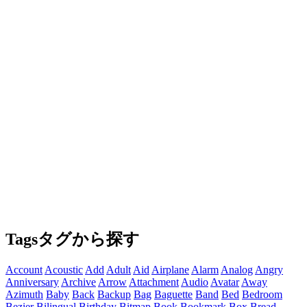
Tags
タグから探す
Account
Acoustic
Add
Adult
Aid
Airplane
Alarm
Analog
Angry
Anniversary
Archive
Arrow
Attachment
Audio
Avatar
Away
Azimuth
Baby
Back
Backup
Bag
Baguette
Band
Bed
Bedroom
Bezier
Bilingual
Birthday
Bitmap
Book
Bookmark
Box
Bread