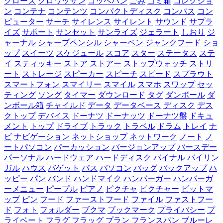
クローズ
クロワッサン
コッペパン
ごみ
ゴミ箱
コレクショ
ン
コンテナ
コンテンツ
コンパクトディスク
コンパス
コン
ピューター
サーチ
サイレンス
サイレント
サウンド
サプラ
イズ
サポート
サンセット
サンライズ
ジェラート
しおり
ジ
ャーナル
シャープペンシル
シャーペン
ジャンクフード
ショ
ップ
スイーツ
スケジュール
スコア
スター
ステータス
ステ
イ
スティッキー
ストア
ストアー
ストップウォッチ
ストリ
ート
ストレージ
スピーカー
スピーチ
スピード
スプラウト
スマートフォン
スマイリー
スマイル
スマホ
スワップ
セッ
ティング
ソング
タイマー
ダウンロード
タグ
ダンボール
ダ
ンボール箱
チャイルド
データ
データベース
ディスク
デス
クトップ
デバイス
ドーナツ
ドーナッツ
ドーナツ盤
ドキュ
メント
トップ
ドライブ
トラック
トラベル
ドラム
トレイ
ナ
ビ
ナビゲーション
ネットショップ
ネットワーク
ノート
ノ
ートパソコン
パーカッション
バージョンアップ
バースデー
パーソナル
ハードウェア
ハードディスク
バイナル
バイリン
ガル
ハウス
バゲット
パス
パソコン
バッグ
バックアップ
ハ
ッピー
パン
バンド
ハンドマイク
ハンバーガー
ハンバーガ
ーメニュー
ピープル
ピアノ
ピクチャ
ピクチャー
ビットマ
ップ
ピン
フード
ファーストフード
ファイル
ファストフー
ド
フォト
フォルダー
ブクマ
ブックマーク
プライバシー
プ
ライベート
フラグ
フラッグ
プラン
フランスパン
ブルーレ