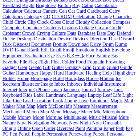
Breakfast
Bright
Brightness
Button
Buy
Cabin
Calculation
Calculator
Calendar
Camera
Can
Car
Card
Cardboard
Carry
Categories
Category
CD
CD-ROM
Celebration
Change
Character
Child
Circle
Clip
Clock
Close
Cloud
Cloudy
Collection
Compass
Computer
Container
Contents
Cosmos
Cottage
Cream
Credit
Croissant
Crowd
Crying
Culture
Data
Database
Date
Day
Defend
Delete
Desktop
Destination
Device
Devices
Direction
Disc
Discard
Disk
Disposal
Document
Donuts
Download
Drive
Drum
Dump
DVD
E-mail
Earth
Edit
Email
Emoji
Emoticon
English
Envelope
Equipment
Evaluation
Eye
Eyes
Eメール
Face
Family
Fav
Favorite
File
Flag
Flight
Float
Folder
Food
Fountain
Frowning
Gadget
Gear
Gelato
Gift
Glitter
Granary
Grid
Group
Guard
Guide
Guitar
Hamburger
Happy
Hard
Hardware
Healing
Help
Highlighter
Holder
Home
Homepage
Hotel
Hourglass
House
Human
Ice
Icecream
Illustrator
Image
Inbox
Inboxes
Individual
Instrument
Internet
Interpret
iPhone
Japan
Japanese
Journal
Journey
Junk
Keyboard
Kids
Label
Landmark
Language
Laptop
Leaf
Life
Light
Like
Line
Load
Location
Look
Loupe
Love
Luminous
Magic
Mail
Maker
Man
Map
Mark
McDonald's
Measure
Measurement
Mechanical
Memo
Men
Menu
Message
Meter
Mic
Microphone
Mobile
Money
Moon
Morning
Multilingual
Music
Musical
Mute
Nature
Navi
Navigation
Network
New
Night
Note
Omusubi
Onigiri
Online
Open
Order
Overcast
Paint
Painting
Paper
Path
Pay
PC
Pen
Pencil
People
Percussion
Persevering
Person
Personal