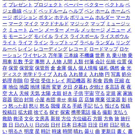
イ
プレゼント
プロジェクト
ペーパー
ベクター
ベクトル
ベ
ジェ曲線
ベッド
ベッドルーム
ヘルプ
ペン
ホーム
ホームペ
ージ
ポジション
ボタン
ホテル
ボリューム
ホルダー
マーカ
ー
マーク
マイク
マクドナルド
マジック
マップ
ミュージッ
ク
ミュート
ムーン
メーター
メール
メッセージ
メニュー
メ
モ
モーニング
モバイル
ライス
ライスボール
ライスボウル
ライト
ライフ
ライン
ラップトップ
ラベル
ランダム
リング
ルーペ
レイン
レコーディング
レコード
ロードマップ
ロケ
ーション
ワイヤレス
万年筆
三本線
不機嫌
世界
丸
乗り物
乗
用車
乱数
予定
事態
人
人物
人間
人類
付箋
会計
伝統
位置
保
存
保管
保管室
保管所
倉
倉庫
個人
個人情報
値札
偶然
傘
光
ディスク
光学ドライブ
入れる
入れ替え
入れ物
円
写真
処分
処理
削除
印
受信
受信トレイ
周辺機器
和
和食
四角
圧縮
在
庫
地位
地図
地球
場所
変更
夕日
夕暮れ
夕焼け
多言語
夜
夜
空
大人
天候
天気
太陽
太鼓
好き
子供
宇宙
守る
定規
家
家族
容器
宿泊
封筒
小屋
布団
幸せ
幸福
店
店舗
廃棄
弦楽器
影
待
つ
怒った顔
怒り
怒る
我慢
戻る
手紙
手記
払う
投げる
投稿
投稿日
拡大鏡
捨てる
探す
探索
携帯電話
撮る
撮影
支払う
救助
救済
文化
文房具
新規
方位
方位磁石
方眼
方角
旅
旅行
旗
日
日の入り
日の出
日付
日本
日本語
日没
日程
日記
明る
い
明るさ
明度
星
時計
時速
時間
晴れ
曇り
曲
更新日
書く
書