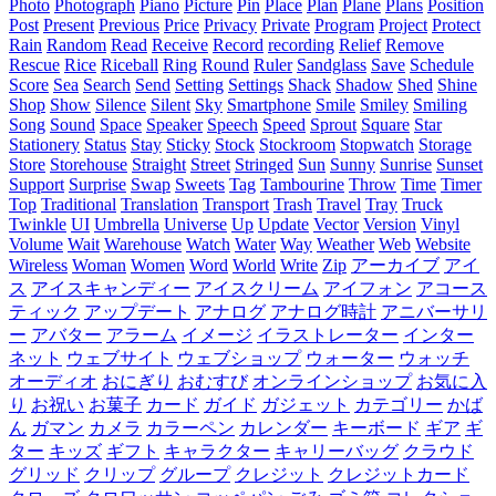
Photo
Photograph
Piano
Picture
Pin
Place
Plan
Plane
Plans
Position
Post
Present
Previous
Price
Privacy
Private
Program
Project
Protect
Rain
Random
Read
Receive
Record
recording
Relief
Remove
Rescue
Rice
Riceball
Ring
Round
Ruler
Sandglass
Save
Schedule
Score
Sea
Search
Send
Setting
Settings
Shack
Shadow
Shed
Shine
Shop
Show
Silence
Silent
Sky
Smartphone
Smile
Smiley
Smiling
Song
Sound
Space
Speaker
Speech
Speed
Sprout
Square
Star
Stationery
Status
Stay
Sticky
Stock
Stockroom
Stopwatch
Storage
Store
Storehouse
Straight
Street
Stringed
Sun
Sunny
Sunrise
Sunset
Support
Surprise
Swap
Sweets
Tag
Tambourine
Throw
Time
Timer
Top
Traditional
Translation
Transport
Trash
Travel
Tray
Truck
Twinkle
UI
Umbrella
Universe
Up
Update
Vector
Version
Vinyl
Volume
Wait
Warehouse
Watch
Water
Way
Weather
Web
Website
Wireless
Woman
Women
Word
World
Write
Zip
アーカイブ
アイ
ス
アイスキャンディー
アイスクリーム
アイフォン
アコース
ティック
アップデート
アナログ
アナログ時計
アニバーサリ
ー
アバター
アラーム
イメージ
イラストレーター
インター
ネット
ウェブサイト
ウェブショップ
ウォーター
ウォッチ
オーディオ
おにぎり
おむすび
オンラインショップ
お気に入
り
お祝い
お菓子
カード
ガイド
ガジェット
カテゴリー
かば
ん
ガマン
カメラ
カラーペン
カレンダー
キーボード
ギア
ギ
ター
キッズ
ギフト
キャラクター
キャリーバッグ
クラウド
グリッド
クリップ
グループ
クレジット
クレジットカード