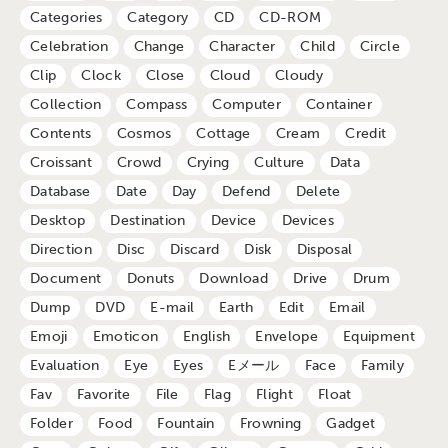
Categories
Category
CD
CD-ROM
Celebration
Change
Character
Child
Circle
Clip
Clock
Close
Cloud
Cloudy
Collection
Compass
Computer
Container
Contents
Cosmos
Cottage
Cream
Credit
Croissant
Crowd
Crying
Culture
Data
Database
Date
Day
Defend
Delete
Desktop
Destination
Device
Devices
Direction
Disc
Discard
Disk
Disposal
Document
Donuts
Download
Drive
Drum
Dump
DVD
E-mail
Earth
Edit
Email
Emoji
Emoticon
English
Envelope
Equipment
Evaluation
Eye
Eyes
Eメール
Face
Family
Fav
Favorite
File
Flag
Flight
Float
Folder
Food
Fountain
Frowning
Gadget