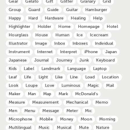
Gear
Gelato
Gift
Glitter
Granary
Grid
Group
Guard
Guide
Guitar
Hamburger
Happy
Hard
Hardware
Healing
Help
Highlighter
Holder
Home
Homepage
Hotel
Hourglass
House
Human
Ice
Icecream
Illustrator
Image
Inbox
Inboxes
Individual
Instrument
Internet
Interpret
iPhone
Japan
Japanese
Journal
Journey
Junk
Keyboard
Kids
Label
Landmark
Language
Laptop
Leaf
Life
Light
Like
Line
Load
Location
Look
Loupe
Love
Luminous
Magic
Mail
Maker
Man
Map
Mark
McDonald's
Measure
Measurement
Mechanical
Memo
Men
Menu
Message
Meter
Mic
Microphone
Mobile
Money
Moon
Morning
Multilingual
Music
Musical
Mute
Nature