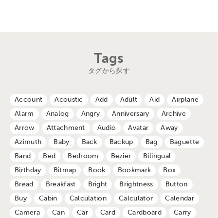
Tags
タグから探す
Account
Acoustic
Add
Adult
Aid
Airplane
Alarm
Analog
Angry
Anniversary
Archive
Arrow
Attachment
Audio
Avatar
Away
Azimuth
Baby
Back
Backup
Bag
Baguette
Band
Bed
Bedroom
Bezier
Bilingual
Birthday
Bitmap
Book
Bookmark
Box
Bread
Breakfast
Bright
Brightness
Button
Buy
Cabin
Calculation
Calculator
Calendar
Camera
Can
Car
Card
Cardboard
Carry