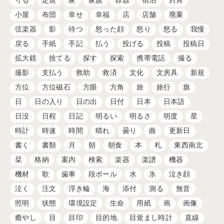
守る
定規
家
家族
容器
宿泊
封筒
小屋
布団
幸せ
幸福
店
店舗
廃棄
弦楽器
影
待つ
怒った顔
怒り
怒る
我慢
戻る
手紙
手記
払う
投げる
投稿
投稿日
拡大鏡
捨てる
探す
探索
携帯電話
撮る
撮影
支払う
救助
救済
文化
文房具
新規
方位
方位磁石
方眼
方角
旅
旅行
旗
日
日の入り
日の出
日付
日本
日本語
日没
日程
日記
明るい
明るさ
明度
星
時計
時速
時間
晴れ
曇り
曲
更新日
書く
書類
月
朝
朝食
本
札
東西南北
栞
格納
案内
検索
楽器
楽譜
機器
機材
歌
歯車
段ボール
水
氷
泣き顔
泣く
注文
浮き輪
海
添付
測る
無音
照明
状態
環境設定
生命
用紙
画
画像
癒やし
目
目印
目的地
目覚まし時計
直線