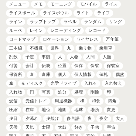
メニュー
メモ
モーニング
モバイル
ライス
ライスボール
ライスボウル
ライト
ライフ
ライン
ラップトップ
ラベル
ランダム
リング
ルーペ
レイン
レコーディング
レコード
ロードマップ
ロケーション
ワイヤレス
万年筆
三本線
不機嫌
世界
丸
乗り物
乗用車
乱数
予定
事態
人
人物
人間
人類
付箋
会計
伝統
位置
保存
保管
保管室
保管所
倉
倉庫
個人
個人情報
値札
偶然
傘
光ディスク
光学ドライブ
入れる
入れ替え
入れ物
円
写真
処分
処理
削除
印
受信
受信トレイ
周辺機器
和
和食
四角
圧縮
在庫
地位
地図
地球
場所
変更
夕日
夕暮れ
夕焼け
多言語
夜
夜空
大人
天候
天気
太陽
太鼓
好き
子供
宇宙