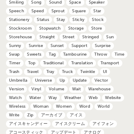
Smiling
Song
Sound
Space
Speaker
Speech
Speed
Sprout
Square
Star
Stationery
Status
Stay
Sticky
Stock
Stockroom
Stopwatch
Storage
Store
Storehouse
Straight
Street
Stringed
Sun
Sunny
Sunrise
Sunset
Support
Surprise
Swap
Sweets
Tag
Tambourine
Throw
Time
Timer
Top
Traditional
Translation
Transport
Trash
Travel
Tray
Truck
Twinkle
UI
Umbrella
Universe
Up
Update
Vector
Version
Vinyl
Volume
Wait
Warehouse
Watch
Water
Way
Weather
Web
Website
Wireless
Woman
Women
Word
World
Write
Zip
アーカイブ
アイス
アイスキャンディー
アイスクリーム
アイフォン
アコースティック
アップデート
アナログ