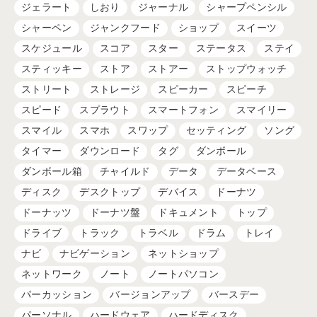
ジェラート
しおり
ジャーナル
シャープペンシル
シャーペン
ジャンクフード
ショップ
スイーツ
スケジュール
スコア
スター
ステータス
ステイ
スティッキー
ストア
ストアー
ストップウォッチ
ストリート
ストレージ
スピーカー
スピーチ
スピード
スプラウト
スマートフォン
スマイリー
スマイル
スマホ
スワップ
セッティング
ソング
タイマー
ダウンロード
タグ
ダンボール
ダンボール箱
チャイルド
データ
データベース
ディスク
デスクトップ
デバイス
ドーナツ
ドーナッツ
ドーナツ盤
ドキュメント
トップ
ドライブ
トラック
トラベル
ドラム
トレイ
ナビ
ナビゲーション
ネットショップ
ネットワーク
ノート
ノートパソコン
パーカッション
バージョンアップ
バースデー
パーソナル
ハードウェア
ハードディスク