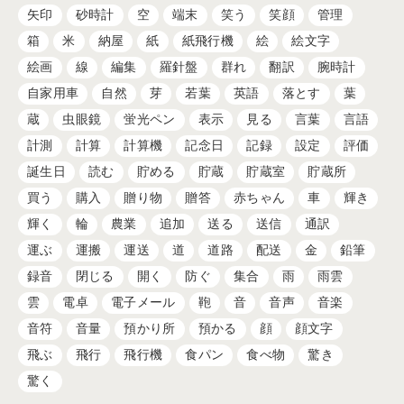
矢印
砂時計
空
端末
笑う
笑顔
管理
箱
米
納屋
紙
紙飛行機
絵
絵文字
絵画
線
編集
羅針盤
群れ
翻訳
腕時計
自家用車
自然
芽
若葉
英語
落とす
葉
蔵
虫眼鏡
蛍光ペン
表示
見る
言葉
言語
計測
計算
計算機
記念日
記録
設定
評価
誕生日
読む
貯める
貯蔵
貯蔵室
貯蔵所
買う
購入
贈り物
贈答
赤ちゃん
車
輝き
輝く
輪
農業
追加
送る
送信
通訳
運ぶ
運搬
運送
道
道路
配送
金
鉛筆
録音
閉じる
開く
防ぐ
集合
雨
雨雲
雲
電卓
電子メール
鞄
音
音声
音楽
音符
音量
預かり所
預かる
顔
顔文字
飛ぶ
飛行
飛行機
食パン
食べ物
驚き
驚く