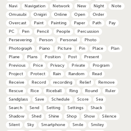
Navi
Navigation
Network
New
Night
Note
Omusubi
Onigiri
Online
Open
Order
Overcast
Paint
Painting
Paper
Path
Pay
PC
Pen
Pencil
People
Percussion
Persevering
Person
Personal
Photo
Photograph
Piano
Picture
Pin
Place
Plan
Plane
Plans
Position
Post
Present
Previous
Price
Privacy
Private
Program
Project
Protect
Rain
Random
Read
Receive
Record
recording
Relief
Remove
Rescue
Rice
Riceball
Ring
Round
Ruler
Sandglass
Save
Schedule
Score
Sea
Search
Send
Setting
Settings
Shack
Shadow
Shed
Shine
Shop
Show
Silence
Silent
Sky
Smartphone
Smile
Smiley