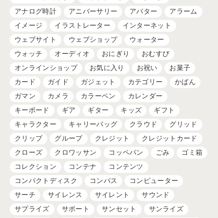
アナログ時計
アニバーサリー
アバター
アラーム
イメージ
イラストレーター
インターネット
ウェブサイト
ウェブショップ
ウォーター
ウォッチ
オーディオ
おにぎり
おむすび
オンラインショップ
お気に入り
お祝い
お菓子
カード
ガイド
ガジェット
カテゴリー
かばん
ガマン
カメラ
カラーペン
カレンダー
キーボード
ギア
ギター
キッズ
ギフト
キャラクター
キャリーバッグ
クラウド
グリッド
クリップ
グループ
クレジット
クレジットカード
クローズ
クロワッサン
コッペパン
ごみ
ゴミ箱
コレクション
コンテナ
コンテンツ
コンパクトディスク
コンパス
コンピューター
サーチ
サイレンス
サイレント
サウンド
サプライズ
サポート
サンセット
サンライズ