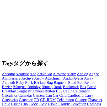
Tags
タグから探す
Account
Acoustic
Add
Adult
Aid
Airplane
Alarm
Analog
Angry
Anniversary
Archive
Arrow
Attachment
Audio
Avatar
Away
Azimuth
Baby
Back
Backup
Bag
Baguette
Band
Bed
Bedroom
Bezier
Bilingual
Birthday
Bitmap
Book
Bookmark
Box
Bread
Breakfast
Bright
Brightness
Button
Buy
Cabin
Calculation
Calculator
Calendar
Camera
Can
Car
Card
Cardboard
Carry
Categories
Category
CD
CD-ROM
Celebration
Change
Character
Child
Circle
Clip
Clock
Close
Cloud
Cloudy
Collection
Compass