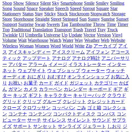
Shop
Show
Silence
Silent
Sky
Smartphone
Smile
Smiley
Smiling
Song
Sound
Space
Speaker
Speech
Speed
Sprout
Square
Star
Stationery
Status
Stay
Sticky
Stock
Stockroom
Stopwatch
Storage
Store
Storehouse
Straight
Street
Stringed
Sun
Sunny
Sunrise
Sunset
Support
Surprise
Swap
Sweets
Tag
Tambourine
Throw
Time
Timer
Top
Traditional
Translation
Transport
Trash
Travel
Tray
Truck
Twinkle
UI
Umbrella
Universe
Up
Update
Vector
Version
Vinyl
Volume
Wait
Warehouse
Watch
Water
Way
Weather
Web
Website
Wireless
Woman
Women
Word
World
Write
Zip
アーカイブ
アイ
ス
アイスキャンディー
アイスクリーム
アイフォン
アコース
ティック
アップデート
アナログ
アナログ時計
アニバーサリ
ー
アバター
アラーム
イメージ
イラストレーター
インター
ネット
ウェブサイト
ウェブショップ
ウォーター
ウォッチ
オーディオ
おにぎり
おむすび
オンラインショップ
お気に入
り
お祝い
お菓子
カード
ガイド
ガジェット
カテゴリー
かば
ん
ガマン
カメラ
カラーペン
カレンダー
キーボード
ギア
ギ
ター
キッズ
ギフト
キャラクター
キャリーバッグ
クラウド
グリッド
クリップ
グループ
クレジット
クレジットカード
クローズ
クロワッサン
コッペパン
ごみ
ゴミ箱
コレクショ
ン
コンテナ
コンテンツ
コンパクトディスク
コンパス
コン
ピューター
サーチ
サイレンス
サイレント
サウンド
サプラ
イズ
サポート
サンセット
サンライズ
ジェラート
しおり
ジ