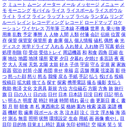
ク
ミュート
ムーン
メーター
メール
メッセージ
メニュー
メ
モ
モーニング
モバイル
ライス
ライスボール
ライスボウル
ライト
ライフ
ライン
ラップトップ
ラベル
ランダム
リング
ルーペ
レイン
レコーディング
レコード
ロードマップ
ロケ
ーション
ワイヤレス
万年筆
三本線
不機嫌
世界
丸
乗り物
乗
用車
乱数
予定
事態
人
人物
人間
人類
付箋
会計
伝統
位置
保
存
保管
保管室
保管所
倉
倉庫
個人
個人情報
値札
偶然
傘
光
ディスク
光学ドライブ
入れる
入れ替え
入れ物
円
写真
処分
処理
削除
印
受信
受信トレイ
周辺機器
和
和食
四角
圧縮
在
庫
地位
地図
地球
場所
変更
夕日
夕暮れ
夕焼け
多言語
夜
夜
空
大人
天候
天気
太陽
太鼓
好き
子供
宇宙
守る
定規
家
家族
容器
宿泊
封筒
小屋
布団
幸せ
幸福
店
店舗
廃棄
弦楽器
影
待
つ
怒った顔
怒り
怒る
我慢
戻る
手紙
手記
払う
投げる
投稿
投稿日
拡大鏡
捨てる
探す
探索
携帯電話
撮る
撮影
支払う
救助
救済
文化
文房具
新規
方位
方位磁石
方眼
方角
旅
旅行
旗
日
日の入り
日の出
日付
日本
日本語
日没
日程
日記
明る
い
明るさ
明度
星
時計
時速
時間
晴れ
曇り
曲
更新日
書く
書
類
月
朝
朝食
本
札
東西南北
栞
格納
案内
検索
楽器
楽譜
機
器
機材
歌
歯車
段ボール
水
氷
泣き顔
泣く
注文
浮き輪
海
添
付
測る
無音
照明
状態
環境設定
生命
用紙
画
画像
癒やし
目
目印
目的地
目覚まし時計
直線
矢印
砂時計
空
端末
笑う
笑