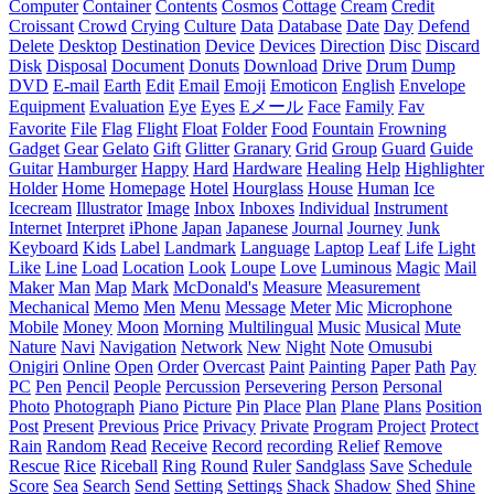
Computer
Container
Contents
Cosmos
Cottage
Cream
Credit
Croissant
Crowd
Crying
Culture
Data
Database
Date
Day
Defend
Delete
Desktop
Destination
Device
Devices
Direction
Disc
Discard
Disk
Disposal
Document
Donuts
Download
Drive
Drum
Dump
DVD
E-mail
Earth
Edit
Email
Emoji
Emoticon
English
Envelope
Equipment
Evaluation
Eye
Eyes
Eメール
Face
Family
Fav
Favorite
File
Flag
Flight
Float
Folder
Food
Fountain
Frowning
Gadget
Gear
Gelato
Gift
Glitter
Granary
Grid
Group
Guard
Guide
Guitar
Hamburger
Happy
Hard
Hardware
Healing
Help
Highlighter
Holder
Home
Homepage
Hotel
Hourglass
House
Human
Ice
Icecream
Illustrator
Image
Inbox
Inboxes
Individual
Instrument
Internet
Interpret
iPhone
Japan
Japanese
Journal
Journey
Junk
Keyboard
Kids
Label
Landmark
Language
Laptop
Leaf
Life
Light
Like
Line
Load
Location
Look
Loupe
Love
Luminous
Magic
Mail
Maker
Man
Map
Mark
McDonald's
Measure
Measurement
Mechanical
Memo
Men
Menu
Message
Meter
Mic
Microphone
Mobile
Money
Moon
Morning
Multilingual
Music
Musical
Mute
Nature
Navi
Navigation
Network
New
Night
Note
Omusubi
Onigiri
Online
Open
Order
Overcast
Paint
Painting
Paper
Path
Pay
PC
Pen
Pencil
People
Percussion
Persevering
Person
Personal
Photo
Photograph
Piano
Picture
Pin
Place
Plan
Plane
Plans
Position
Post
Present
Previous
Price
Privacy
Private
Program
Project
Protect
Rain
Random
Read
Receive
Record
recording
Relief
Remove
Rescue
Rice
Riceball
Ring
Round
Ruler
Sandglass
Save
Schedule
Score
Sea
Search
Send
Setting
Settings
Shack
Shadow
Shed
Shine