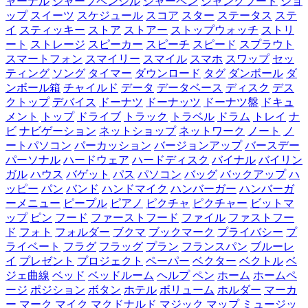
ャーナル
シャープペンシル
シャーペン
ジャンクフード
ショ
ップ
スイーツ
スケジュール
スコア
スター
ステータス
ステ
イ
スティッキー
ストア
ストアー
ストップウォッチ
ストリ
ート
ストレージ
スピーカー
スピーチ
スピード
スプラウト
スマートフォン
スマイリー
スマイル
スマホ
スワップ
セッ
ティング
ソング
タイマー
ダウンロード
タグ
ダンボール
ダ
ンボール箱
チャイルド
データ
データベース
ディスク
デス
クトップ
デバイス
ドーナツ
ドーナッツ
ドーナツ盤
ドキュ
メント
トップ
ドライブ
トラック
トラベル
ドラム
トレイ
ナ
ビ
ナビゲーション
ネットショップ
ネットワーク
ノート
ノ
ートパソコン
パーカッション
バージョンアップ
バースデー
パーソナル
ハードウェア
ハードディスク
バイナル
バイリン
ガル
ハウス
バゲット
パス
パソコン
バッグ
バックアップ
ハ
ッピー
パン
バンド
ハンドマイク
ハンバーガー
ハンバーガ
ーメニュー
ピープル
ピアノ
ピクチャ
ピクチャー
ビットマ
ップ
ピン
フード
ファーストフード
ファイル
ファストフー
ド
フォト
フォルダー
ブクマ
ブックマーク
プライバシー
プ
ライベート
フラグ
フラッグ
プラン
フランスパン
ブルーレ
イ
プレゼント
プロジェクト
ペーパー
ベクター
ベクトル
ベ
ジェ曲線
ベッド
ベッドルーム
ヘルプ
ペン
ホーム
ホームペ
ージ
ポジション
ボタン
ホテル
ボリューム
ホルダー
マーカ
ー
マーク
マイク
マクドナルド
マジック
マップ
ミュージッ