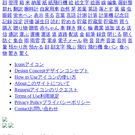
顔
管理
箱
米
納屋
紙
紙飛行機
絵
絵文字
絵画
線
編集
羅針盤
群れ
翻訳
腕時計
自家用車
自然
芽
若葉
英語
落とす
葉
蔵
虫
眼鏡
蛍光ペン
表示
見る
言葉
言語
計測
計算
計算機
記念日
記録
設定
評価
誕生日
読む
貯める
貯蔵
貯蔵室
貯蔵所
買う
購入
贈り物
贈答
赤ちゃん
車
輝き
輝く
輪
農業
追加
送る
送
信
通訳
運ぶ
運搬
運送
道
道路
配送
金
鉛筆
録音
閉じる
開く
防ぐ
集合
雨
雨雲
雲
電卓
電子メール
鞄
音
音声
音楽
音符
音
量
預かり所
預かる
顔
顔文字
飛ぶ
飛行
飛行機
食パン
食べ
物
驚き
驚く
Icons
アイコン
Design Concept
デザインコンセプト
How to Use
アイコンの使い方
About
このサイトについて
Request
アイコンのリクエスト
Terms of Use
利用規定
Privacy Policy
プライバシーボリシー
Contact
お問い合わせ