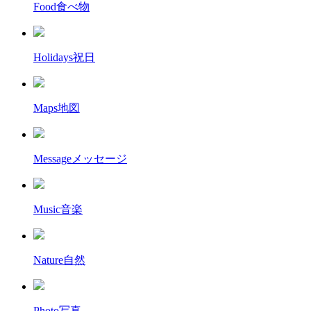
Food
食べ物
Holidays
祝日
Maps
地図
Message
メッセージ
Music
音楽
Nature
自然
Photo
写真