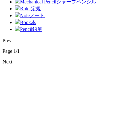
Mechanical Pencil
シャープペンシル
Ruler
定規
Note
ノート
Book
本
Pencil
鉛筆
Prev
Page 1/1
Next