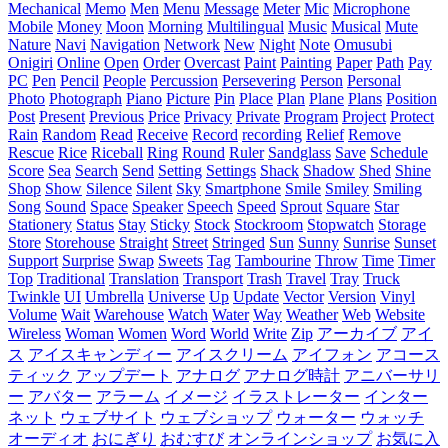
Mechanical
Memo
Men
Menu
Message
Meter
Mic
Microphone
Mobile
Money
Moon
Morning
Multilingual
Music
Musical
Mute
Nature
Navi
Navigation
Network
New
Night
Note
Omusubi
Onigiri
Online
Open
Order
Overcast
Paint
Painting
Paper
Path
Pay
PC
Pen
Pencil
People
Percussion
Persevering
Person
Personal
Photo
Photograph
Piano
Picture
Pin
Place
Plan
Plane
Plans
Position
Post
Present
Previous
Price
Privacy
Private
Program
Project
Protect
Rain
Random
Read
Receive
Record
recording
Relief
Remove
Rescue
Rice
Riceball
Ring
Round
Ruler
Sandglass
Save
Schedule
Score
Sea
Search
Send
Setting
Settings
Shack
Shadow
Shed
Shine
Shop
Show
Silence
Silent
Sky
Smartphone
Smile
Smiley
Smiling
Song
Sound
Space
Speaker
Speech
Speed
Sprout
Square
Star
Stationery
Status
Stay
Sticky
Stock
Stockroom
Stopwatch
Storage
Store
Storehouse
Straight
Street
Stringed
Sun
Sunny
Sunrise
Sunset
Support
Surprise
Swap
Sweets
Tag
Tambourine
Throw
Time
Timer
Top
Traditional
Translation
Transport
Trash
Travel
Tray
Truck
Twinkle
UI
Umbrella
Universe
Up
Update
Vector
Version
Vinyl
Volume
Wait
Warehouse
Watch
Water
Way
Weather
Web
Website
Wireless
Woman
Women
Word
World
Write
Zip
アーカイブ
アイ
ス
アイスキャンディー
アイスクリーム
アイフォン
アコース
ティック
アップデート
アナログ
アナログ時計
アニバーサリ
ー
アバター
アラーム
イメージ
イラストレーター
インター
ネット
ウェブサイト
ウェブショップ
ウォーター
ウォッチ
オーディオ
おにぎり
おむすび
オンラインショップ
お気に入