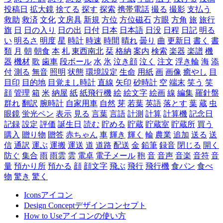
投稿日
拡大鏡
捨てる
探す
探索
携帯電話
撮る
撮影
支払う
救助
救済
文化
文房具
新規
方位
方位磁石
方眼
方角
旅
旅行
旗
日
日の入り
日の出
日付
日本
日本語
日没
日程
日記
明る
い
明るさ
明度
星
時計
時速
時間
晴れ
曇り
曲
更新日
書く
書
類
月
朝
朝食
本
札
東西南北
栞
格納
案内
検索
楽器
楽譜
機
器
機材
歌
歯車
段ボール
水
氷
泣き顔
泣く
注文
浮き輪
海
添
付
測る
無音
照明
状態
環境設定
生命
用紙
画
画像
癒やし
目
目印
目的地
目覚まし時計
直線
矢印
砂時計
空
端末
笑う
笑
顔
管理
箱
米
納屋
紙
紙飛行機
絵
絵文字
絵画
線
編集
羅針盤
群れ
翻訳
腕時計
自家用車
自然
芽
若葉
英語
落とす
葉
蔵
虫
眼鏡
蛍光ペン
表示
見る
言葉
言語
計測
計算
計算機
記念日
記録
設定
評価
誕生日
読む
貯める
貯蔵
貯蔵室
貯蔵所
買う
購入
贈り物
贈答
赤ちゃん
車
輝き
輝く
輪
農業
追加
送る
送
信
通訳
運ぶ
運搬
運送
道
道路
配送
金
鉛筆
録音
閉じる
開く
防ぐ
集合
雨
雨雲
雲
電卓
電子メール
鞄
音
音声
音楽
音符
音
量
預かり所
預かる
顔
顔文字
飛ぶ
飛行
飛行機
食パン
食べ
物
驚き
驚く
Icons
アイコン
Design Concept
デザインコンセプト
How to Use
アイコンの使い方