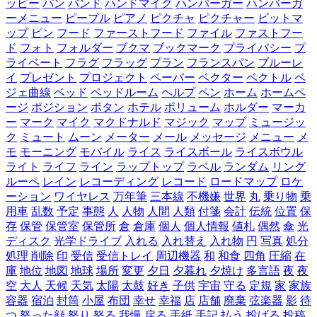
ッピー
パン
バンド
ハンドマイク
ハンバーガー
ハンバーガ
ーメニュー
ピープル
ピアノ
ピクチャ
ピクチャー
ビットマ
ップ
ピン
フード
ファーストフード
ファイル
ファストフー
ド
フォト
フォルダー
ブクマ
ブックマーク
プライバシー
プ
ライベート
フラグ
フラッグ
プラン
フランスパン
ブルーレ
イ
プレゼント
プロジェクト
ペーパー
ベクター
ベクトル
ベ
ジェ曲線
ベッド
ベッドルーム
ヘルプ
ペン
ホーム
ホームペ
ージ
ポジション
ボタン
ホテル
ボリューム
ホルダー
マーカ
ー
マーク
マイク
マクドナルド
マジック
マップ
ミュージッ
ク
ミュート
ムーン
メーター
メール
メッセージ
メニュー
メ
モ
モーニング
モバイル
ライス
ライスボール
ライスボウル
ライト
ライフ
ライン
ラップトップ
ラベル
ランダム
リング
ルーペ
レイン
レコーディング
レコード
ロードマップ
ロケ
ーション
ワイヤレス
万年筆
三本線
不機嫌
世界
丸
乗り物
乗
用車
乱数
予定
事態
人
人物
人間
人類
付箋
会計
伝統
位置
保
存
保管
保管室
保管所
倉
倉庫
個人
個人情報
値札
偶然
傘
光
ディスク
光学ドライブ
入れる
入れ替え
入れ物
円
写真
処分
処理
削除
印
受信
受信トレイ
周辺機器
和
和食
四角
圧縮
在
庫
地位
地図
地球
場所
変更
夕日
夕暮れ
夕焼け
多言語
夜
夜
空
大人
天候
天気
太陽
太鼓
好き
子供
宇宙
守る
定規
家
家族
容器
宿泊
封筒
小屋
布団
幸せ
幸福
店
店舗
廃棄
弦楽器
影
待
つ
怒った顔
怒り
怒る
我慢
戻る
手紙
手記
払う
投げる
投稿