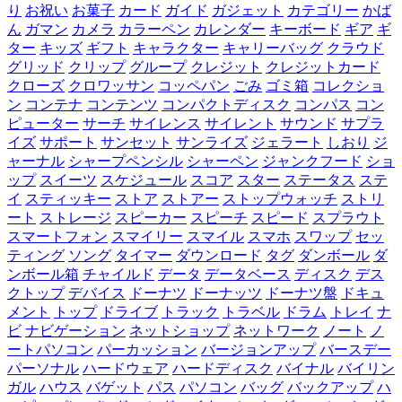
り
お祝い
お菓子
カード
ガイド
ガジェット
カテゴリー
かば
ん
ガマン
カメラ
カラーペン
カレンダー
キーボード
ギア
ギ
ター
キッズ
ギフト
キャラクター
キャリーバッグ
クラウド
グリッド
クリップ
グループ
クレジット
クレジットカード
クローズ
クロワッサン
コッペパン
ごみ
ゴミ箱
コレクショ
ン
コンテナ
コンテンツ
コンパクトディスク
コンパス
コン
ピューター
サーチ
サイレンス
サイレント
サウンド
サプラ
イズ
サポート
サンセット
サンライズ
ジェラート
しおり
ジ
ャーナル
シャープペンシル
シャーペン
ジャンクフード
ショ
ップ
スイーツ
スケジュール
スコア
スター
ステータス
ステ
イ
スティッキー
ストア
ストアー
ストップウォッチ
ストリ
ート
ストレージ
スピーカー
スピーチ
スピード
スプラウト
スマートフォン
スマイリー
スマイル
スマホ
スワップ
セッ
ティング
ソング
タイマー
ダウンロード
タグ
ダンボール
ダ
ンボール箱
チャイルド
データ
データベース
ディスク
デス
クトップ
デバイス
ドーナツ
ドーナッツ
ドーナツ盤
ドキュ
メント
トップ
ドライブ
トラック
トラベル
ドラム
トレイ
ナ
ビ
ナビゲーション
ネットショップ
ネットワーク
ノート
ノ
ートパソコン
パーカッション
バージョンアップ
バースデー
パーソナル
ハードウェア
ハードディスク
バイナル
バイリン
ガル
ハウス
バゲット
パス
パソコン
バッグ
バックアップ
ハ