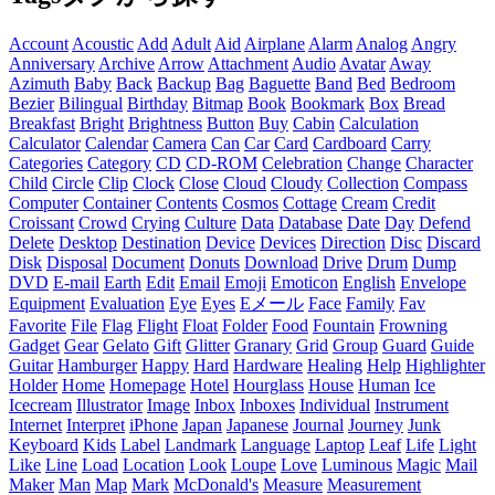
Account
Acoustic
Add
Adult
Aid
Airplane
Alarm
Analog
Angry
Anniversary
Archive
Arrow
Attachment
Audio
Avatar
Away
Azimuth
Baby
Back
Backup
Bag
Baguette
Band
Bed
Bedroom
Bezier
Bilingual
Birthday
Bitmap
Book
Bookmark
Box
Bread
Breakfast
Bright
Brightness
Button
Buy
Cabin
Calculation
Calculator
Calendar
Camera
Can
Car
Card
Cardboard
Carry
Categories
Category
CD
CD-ROM
Celebration
Change
Character
Child
Circle
Clip
Clock
Close
Cloud
Cloudy
Collection
Compass
Computer
Container
Contents
Cosmos
Cottage
Cream
Credit
Croissant
Crowd
Crying
Culture
Data
Database
Date
Day
Defend
Delete
Desktop
Destination
Device
Devices
Direction
Disc
Discard
Disk
Disposal
Document
Donuts
Download
Drive
Drum
Dump
DVD
E-mail
Earth
Edit
Email
Emoji
Emoticon
English
Envelope
Equipment
Evaluation
Eye
Eyes
Eメール
Face
Family
Fav
Favorite
File
Flag
Flight
Float
Folder
Food
Fountain
Frowning
Gadget
Gear
Gelato
Gift
Glitter
Granary
Grid
Group
Guard
Guide
Guitar
Hamburger
Happy
Hard
Hardware
Healing
Help
Highlighter
Holder
Home
Homepage
Hotel
Hourglass
House
Human
Ice
Icecream
Illustrator
Image
Inbox
Inboxes
Individual
Instrument
Internet
Interpret
iPhone
Japan
Japanese
Journal
Journey
Junk
Keyboard
Kids
Label
Landmark
Language
Laptop
Leaf
Life
Light
Like
Line
Load
Location
Look
Loupe
Love
Luminous
Magic
Mail
Maker
Man
Map
Mark
McDonald's
Measure
Measurement