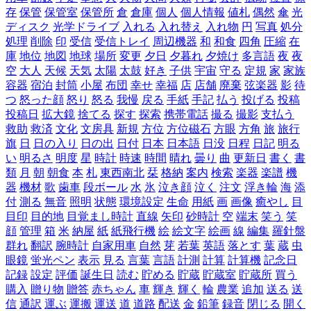
存
保管
保管室
保管所
倉
倉庫
個人
個人情報
値札
偶然
傘
光
ディスク
光学ドライブ
入れる
入れ替え
入れ物
円
写真
処分
処理
削除
印
受信
受信トレイ
周辺機器
和
和食
四角
圧縮
在
庫
地位
地図
地球
場所
変更
夕日
夕暮れ
夕焼け
多言語
夜
夜
空
大人
天候
天気
太陽
太鼓
好き
子供
宇宙
守る
定規
家
家族
容器
宿泊
封筒
小屋
布団
幸せ
幸福
店
店舗
廃棄
弦楽器
影
待
つ
怒った顔
怒り
怒る
我慢
戻る
手紙
手記
払う
投げる
投稿
投稿日
拡大鏡
捨てる
探す
探索
携帯電話
撮る
撮影
支払う
救助
救済
文化
文房具
新規
方位
方位磁石
方眼
方角
旅
旅行
旗
日
日の入り
日の出
日付
日本
日本語
日没
日程
日記
明る
い
明るさ
明度
星
時計
時速
時間
晴れ
曇り
曲
更新日
書く
書
類
月
朝
朝食
本
札
東西南北
栞
格納
案内
検索
楽器
楽譜
機
器
機材
歌
歯車
段ボール
水
氷
泣き顔
泣く
注文
浮き輪
海
添
付
測る
無音
照明
状態
環境設定
生命
用紙
画
画像
癒やし
目
目印
目的地
目覚まし時計
直線
矢印
砂時計
空
端末
笑う
笑
顔
管理
箱
米
納屋
紙
紙飛行機
絵
絵文字
絵画
線
編集
羅針盤
群れ
翻訳
腕時計
自家用車
自然
芽
若葉
英語
落とす
葉
蔵
虫
眼鏡
蛍光ペン
表示
見る
言葉
言語
計測
計算
計算機
記念日
記録
設定
評価
誕生日
読む
貯める
貯蔵
貯蔵室
貯蔵所
買う
購入
贈り物
贈答
赤ちゃん
車
輝き
輝く
輪
農業
追加
送る
送
信
通訳
運ぶ
運搬
運送
道
道路
配送
金
鉛筆
録音
閉じる
開く