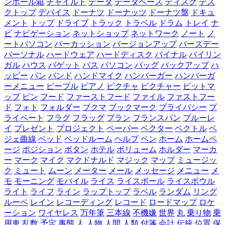
ンボール箱
チャイルド
データ
データベース
ディスク
デス
クトップ
デバイス
ドーナツ
ドーナッツ
ドーナツ盤
ドキュ
メント
トップ
ドライブ
トラック
トラベル
ドラム
トレイ
ナ
ビ
ナビゲーション
ネットショップ
ネットワーク
ノート
ノ
ートパソコン
パーカッション
バージョンアップ
バースデー
パーソナル
ハードウェア
ハードディスク
バイナル
バイリン
ガル
ハウス
バゲット
パス
パソコン
バッグ
バックアップ
ハ
ッピー
パン
バンド
ハンドマイク
ハンバーガー
ハンバーガ
ーメニュー
ピープル
ピアノ
ピクチャ
ピクチャー
ビットマ
ップ
ピン
フード
ファーストフード
ファイル
ファストフー
ド
フォト
フォルダー
ブクマ
ブックマーク
プライバシー
プ
ライベート
フラグ
フラッグ
プラン
フランスパン
ブルーレ
イ
プレゼント
プロジェクト
ペーパー
ベクター
ベクトル
ベ
ジェ曲線
ベッド
ベッドルーム
ヘルプ
ペン
ホーム
ホームペ
ージ
ポジション
ボタン
ホテル
ボリューム
ホルダー
マーカ
ー
マーク
マイク
マクドナルド
マジック
マップ
ミュージッ
ク
ミュート
ムーン
メーター
メール
メッセージ
メニュー
メ
モ
モーニング
モバイル
ライス
ライスボール
ライスボウル
ライト
ライフ
ライン
ラップトップ
ラベル
ランダム
リング
ルーペ
レイン
レコーディング
レコード
ロードマップ
ロケ
ーション
ワイヤレス
万年筆
三本線
不機嫌
世界
丸
乗り物
乗
用車
乱数
予定
事態
人
人物
人間
人類
付箋
会計
伝統
位置
保