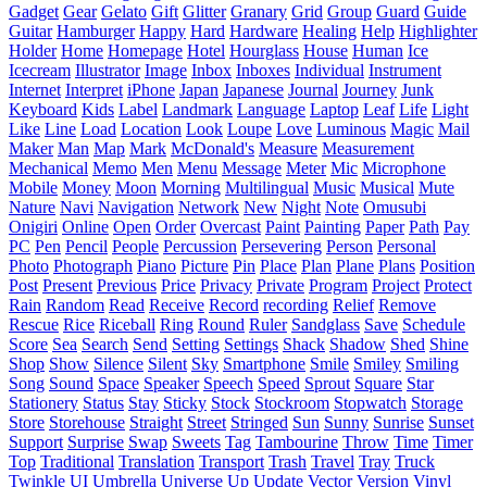
Gadget
Gear
Gelato
Gift
Glitter
Granary
Grid
Group
Guard
Guide
Guitar
Hamburger
Happy
Hard
Hardware
Healing
Help
Highlighter
Holder
Home
Homepage
Hotel
Hourglass
House
Human
Ice
Icecream
Illustrator
Image
Inbox
Inboxes
Individual
Instrument
Internet
Interpret
iPhone
Japan
Japanese
Journal
Journey
Junk
Keyboard
Kids
Label
Landmark
Language
Laptop
Leaf
Life
Light
Like
Line
Load
Location
Look
Loupe
Love
Luminous
Magic
Mail
Maker
Man
Map
Mark
McDonald's
Measure
Measurement
Mechanical
Memo
Men
Menu
Message
Meter
Mic
Microphone
Mobile
Money
Moon
Morning
Multilingual
Music
Musical
Mute
Nature
Navi
Navigation
Network
New
Night
Note
Omusubi
Onigiri
Online
Open
Order
Overcast
Paint
Painting
Paper
Path
Pay
PC
Pen
Pencil
People
Percussion
Persevering
Person
Personal
Photo
Photograph
Piano
Picture
Pin
Place
Plan
Plane
Plans
Position
Post
Present
Previous
Price
Privacy
Private
Program
Project
Protect
Rain
Random
Read
Receive
Record
recording
Relief
Remove
Rescue
Rice
Riceball
Ring
Round
Ruler
Sandglass
Save
Schedule
Score
Sea
Search
Send
Setting
Settings
Shack
Shadow
Shed
Shine
Shop
Show
Silence
Silent
Sky
Smartphone
Smile
Smiley
Smiling
Song
Sound
Space
Speaker
Speech
Speed
Sprout
Square
Star
Stationery
Status
Stay
Sticky
Stock
Stockroom
Stopwatch
Storage
Store
Storehouse
Straight
Street
Stringed
Sun
Sunny
Sunrise
Sunset
Support
Surprise
Swap
Sweets
Tag
Tambourine
Throw
Time
Timer
Top
Traditional
Translation
Transport
Trash
Travel
Tray
Truck
Twinkle
UI
Umbrella
Universe
Up
Update
Vector
Version
Vinyl