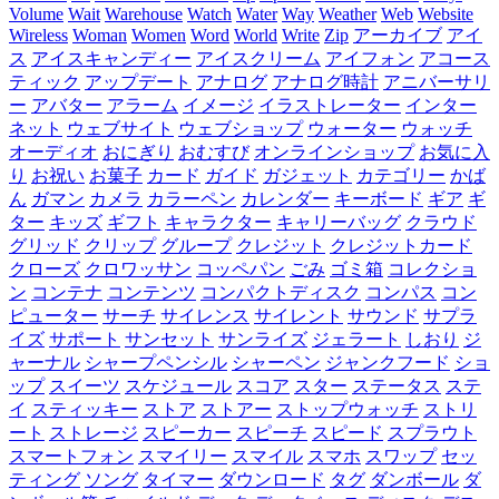
Volume
Wait
Warehouse
Watch
Water
Way
Weather
Web
Website
Wireless
Woman
Women
Word
World
Write
Zip
アーカイブ
アイ
ス
アイスキャンディー
アイスクリーム
アイフォン
アコース
ティック
アップデート
アナログ
アナログ時計
アニバーサリ
ー
アバター
アラーム
イメージ
イラストレーター
インター
ネット
ウェブサイト
ウェブショップ
ウォーター
ウォッチ
オーディオ
おにぎり
おむすび
オンラインショップ
お気に入
り
お祝い
お菓子
カード
ガイド
ガジェット
カテゴリー
かば
ん
ガマン
カメラ
カラーペン
カレンダー
キーボード
ギア
ギ
ター
キッズ
ギフト
キャラクター
キャリーバッグ
クラウド
グリッド
クリップ
グループ
クレジット
クレジットカード
クローズ
クロワッサン
コッペパン
ごみ
ゴミ箱
コレクショ
ン
コンテナ
コンテンツ
コンパクトディスク
コンパス
コン
ピューター
サーチ
サイレンス
サイレント
サウンド
サプラ
イズ
サポート
サンセット
サンライズ
ジェラート
しおり
ジ
ャーナル
シャープペンシル
シャーペン
ジャンクフード
ショ
ップ
スイーツ
スケジュール
スコア
スター
ステータス
ステ
イ
スティッキー
ストア
ストアー
ストップウォッチ
ストリ
ート
ストレージ
スピーカー
スピーチ
スピード
スプラウト
スマートフォン
スマイリー
スマイル
スマホ
スワップ
セッ
ティング
ソング
タイマー
ダウンロード
タグ
ダンボール
ダ