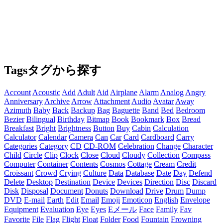
Tags
タグから探す
Account
Acoustic
Add
Adult
Aid
Airplane
Alarm
Analog
Angry
Anniversary
Archive
Arrow
Attachment
Audio
Avatar
Away
Azimuth
Baby
Back
Backup
Bag
Baguette
Band
Bed
Bedroom
Bezier
Bilingual
Birthday
Bitmap
Book
Bookmark
Box
Bread
Breakfast
Bright
Brightness
Button
Buy
Cabin
Calculation
Calculator
Calendar
Camera
Can
Car
Card
Cardboard
Carry
Categories
Category
CD
CD-ROM
Celebration
Change
Character
Child
Circle
Clip
Clock
Close
Cloud
Cloudy
Collection
Compass
Computer
Container
Contents
Cosmos
Cottage
Cream
Credit
Croissant
Crowd
Crying
Culture
Data
Database
Date
Day
Defend
Delete
Desktop
Destination
Device
Devices
Direction
Disc
Discard
Disk
Disposal
Document
Donuts
Download
Drive
Drum
Dump
DVD
E-mail
Earth
Edit
Email
Emoji
Emoticon
English
Envelope
Equipment
Evaluation
Eye
Eyes
Eメール
Face
Family
Fav
Favorite
File
Flag
Flight
Float
Folder
Food
Fountain
Frowning