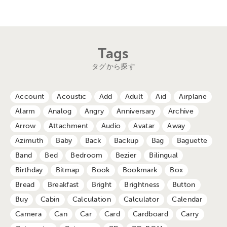
Tags
タグから探す
Account
Acoustic
Add
Adult
Aid
Airplane
Alarm
Analog
Angry
Anniversary
Archive
Arrow
Attachment
Audio
Avatar
Away
Azimuth
Baby
Back
Backup
Bag
Baguette
Band
Bed
Bedroom
Bezier
Bilingual
Birthday
Bitmap
Book
Bookmark
Box
Bread
Breakfast
Bright
Brightness
Button
Buy
Cabin
Calculation
Calculator
Calendar
Camera
Can
Car
Card
Cardboard
Carry