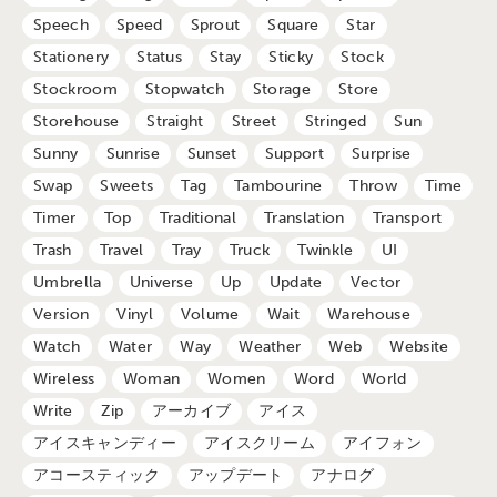
Speech
Speed
Sprout
Square
Star
Stationery
Status
Stay
Sticky
Stock
Stockroom
Stopwatch
Storage
Store
Storehouse
Straight
Street
Stringed
Sun
Sunny
Sunrise
Sunset
Support
Surprise
Swap
Sweets
Tag
Tambourine
Throw
Time
Timer
Top
Traditional
Translation
Transport
Trash
Travel
Tray
Truck
Twinkle
UI
Umbrella
Universe
Up
Update
Vector
Version
Vinyl
Volume
Wait
Warehouse
Watch
Water
Way
Weather
Web
Website
Wireless
Woman
Women
Word
World
Write
Zip
アーカイブ
アイス
アイスキャンディー
アイスクリーム
アイフォン
アコースティック
アップデート
アナログ