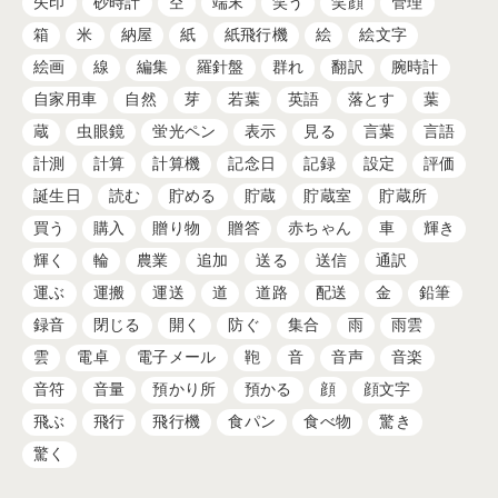
矢印
砂時計
空
端末
笑う
笑顔
管理
箱
米
納屋
紙
紙飛行機
絵
絵文字
絵画
線
編集
羅針盤
群れ
翻訳
腕時計
自家用車
自然
芽
若葉
英語
落とす
葉
蔵
虫眼鏡
蛍光ペン
表示
見る
言葉
言語
計測
計算
計算機
記念日
記録
設定
評価
誕生日
読む
貯める
貯蔵
貯蔵室
貯蔵所
買う
購入
贈り物
贈答
赤ちゃん
車
輝き
輝く
輪
農業
追加
送る
送信
通訳
運ぶ
運搬
運送
道
道路
配送
金
鉛筆
録音
閉じる
開く
防ぐ
集合
雨
雨雲
雲
電卓
電子メール
鞄
音
音声
音楽
音符
音量
預かり所
預かる
顔
顔文字
飛ぶ
飛行
飛行機
食パン
食べ物
驚き
驚く