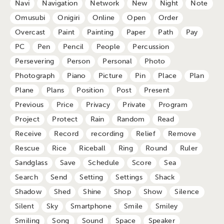
Navi
Navigation
Network
New
Night
Note
Omusubi
Onigiri
Online
Open
Order
Overcast
Paint
Painting
Paper
Path
Pay
PC
Pen
Pencil
People
Percussion
Persevering
Person
Personal
Photo
Photograph
Piano
Picture
Pin
Place
Plan
Plane
Plans
Position
Post
Present
Previous
Price
Privacy
Private
Program
Project
Protect
Rain
Random
Read
Receive
Record
recording
Relief
Remove
Rescue
Rice
Riceball
Ring
Round
Ruler
Sandglass
Save
Schedule
Score
Sea
Search
Send
Setting
Settings
Shack
Shadow
Shed
Shine
Shop
Show
Silence
Silent
Sky
Smartphone
Smile
Smiley
Smiling
Song
Sound
Space
Speaker