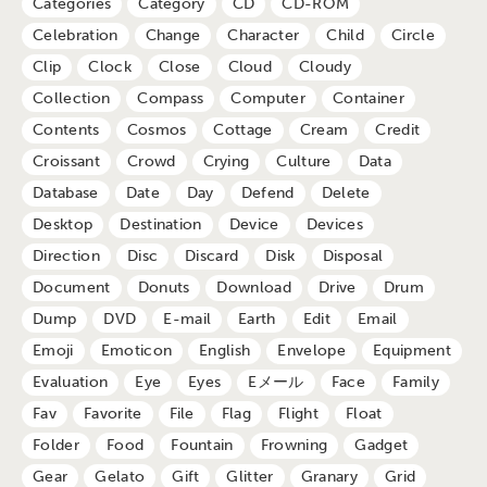
Categories
Category
CD
CD-ROM
Celebration
Change
Character
Child
Circle
Clip
Clock
Close
Cloud
Cloudy
Collection
Compass
Computer
Container
Contents
Cosmos
Cottage
Cream
Credit
Croissant
Crowd
Crying
Culture
Data
Database
Date
Day
Defend
Delete
Desktop
Destination
Device
Devices
Direction
Disc
Discard
Disk
Disposal
Document
Donuts
Download
Drive
Drum
Dump
DVD
E-mail
Earth
Edit
Email
Emoji
Emoticon
English
Envelope
Equipment
Evaluation
Eye
Eyes
Eメール
Face
Family
Fav
Favorite
File
Flag
Flight
Float
Folder
Food
Fountain
Frowning
Gadget
Gear
Gelato
Gift
Glitter
Granary
Grid