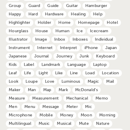
Group
Guard
Guide
Guitar
Hamburger
Happy
Hard
Hardware
Healing
Help
Highlighter
Holder
Home
Homepage
Hotel
Hourglass
House
Human
Ice
Icecream
Illustrator
Image
Inbox
Inboxes
Individual
Instrument
Internet
Interpret
iPhone
Japan
Japanese
Journal
Journey
Junk
Keyboard
Kids
Label
Landmark
Language
Laptop
Leaf
Life
Light
Like
Line
Load
Location
Look
Loupe
Love
Luminous
Magic
Mail
Maker
Man
Map
Mark
McDonald's
Measure
Measurement
Mechanical
Memo
Men
Menu
Message
Meter
Mic
Microphone
Mobile
Money
Moon
Morning
Multilingual
Music
Musical
Mute
Nature