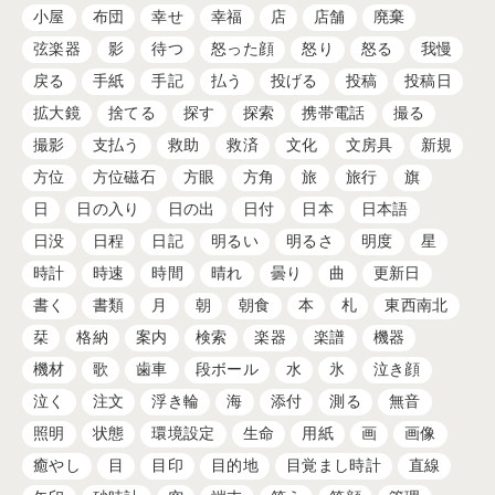
小屋
布団
幸せ
幸福
店
店舗
廃棄
弦楽器
影
待つ
怒った顔
怒り
怒る
我慢
戻る
手紙
手記
払う
投げる
投稿
投稿日
拡大鏡
捨てる
探す
探索
携帯電話
撮る
撮影
支払う
救助
救済
文化
文房具
新規
方位
方位磁石
方眼
方角
旅
旅行
旗
日
日の入り
日の出
日付
日本
日本語
日没
日程
日記
明るい
明るさ
明度
星
時計
時速
時間
晴れ
曇り
曲
更新日
書く
書類
月
朝
朝食
本
札
東西南北
栞
格納
案内
検索
楽器
楽譜
機器
機材
歌
歯車
段ボール
水
氷
泣き顔
泣く
注文
浮き輪
海
添付
測る
無音
照明
状態
環境設定
生命
用紙
画
画像
癒やし
目
目印
目的地
目覚まし時計
直線