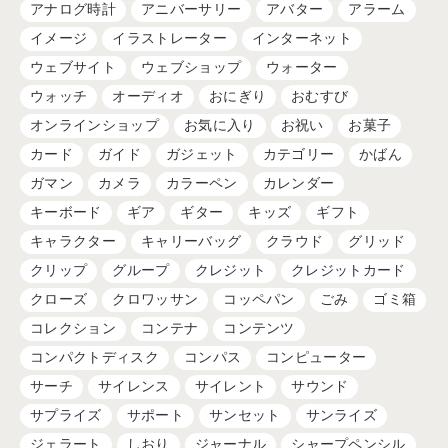
アナログ時計
アニバーサリー
アバター
アラーム
イメージ
イラストレーター
インターネット
ウェブサイト
ウェブショップ
ウォーター
ウォッチ
オーディオ
おにぎり
おむすび
オンラインショップ
お気に入り
お祝い
お菓子
カード
ガイド
ガジェット
カテゴリー
かばん
ガマン
カメラ
カラーペン
カレンダー
キーボード
ギア
ギター
キッズ
ギフト
キャラクター
キャリーバッグ
クラウド
グリッド
クリップ
グループ
クレジット
クレジットカード
クローズ
クロワッサン
コッペパン
ごみ
ゴミ箱
コレクション
コンテナ
コンテンツ
コンパクトディスク
コンパス
コンピューター
サーチ
サイレンス
サイレント
サウンド
サプライズ
サポート
サンセット
サンライズ
ジェラート
しおり
ジャーナル
シャープペンシル