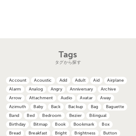
Tags
タグから探す
Account
Acoustic
Add
Adult
Aid
Airplane
Alarm
Analog
Angry
Anniversary
Archive
Arrow
Attachment
Audio
Avatar
Away
Azimuth
Baby
Back
Backup
Bag
Baguette
Band
Bed
Bedroom
Bezier
Bilingual
Birthday
Bitmap
Book
Bookmark
Box
Bread
Breakfast
Bright
Brightness
Button