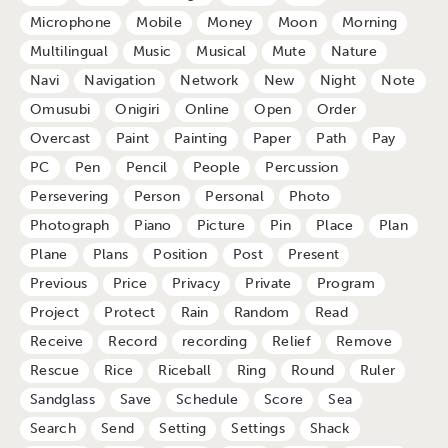
Microphone
Mobile
Money
Moon
Morning
Multilingual
Music
Musical
Mute
Nature
Navi
Navigation
Network
New
Night
Note
Omusubi
Onigiri
Online
Open
Order
Overcast
Paint
Painting
Paper
Path
Pay
PC
Pen
Pencil
People
Percussion
Persevering
Person
Personal
Photo
Photograph
Piano
Picture
Pin
Place
Plan
Plane
Plans
Position
Post
Present
Previous
Price
Privacy
Private
Program
Project
Protect
Rain
Random
Read
Receive
Record
recording
Relief
Remove
Rescue
Rice
Riceball
Ring
Round
Ruler
Sandglass
Save
Schedule
Score
Sea
Search
Send
Setting
Settings
Shack