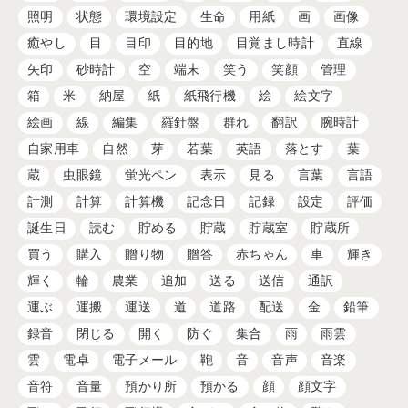
照明
状態
環境設定
生命
用紙
画
画像
癒やし
目
目印
目的地
目覚まし時計
直線
矢印
砂時計
空
端末
笑う
笑顔
管理
箱
米
納屋
紙
紙飛行機
絵
絵文字
絵画
線
編集
羅針盤
群れ
翻訳
腕時計
自家用車
自然
芽
若葉
英語
落とす
葉
蔵
虫眼鏡
蛍光ペン
表示
見る
言葉
言語
計測
計算
計算機
記念日
記録
設定
評価
誕生日
読む
貯める
貯蔵
貯蔵室
貯蔵所
買う
購入
贈り物
贈答
赤ちゃん
車
輝き
輝く
輪
農業
追加
送る
送信
通訳
運ぶ
運搬
運送
道
道路
配送
金
鉛筆
録音
閉じる
開く
防ぐ
集合
雨
雨雲
雲
電卓
電子メール
鞄
音
音声
音楽
音符
音量
預かり所
預かる
顔
顔文字