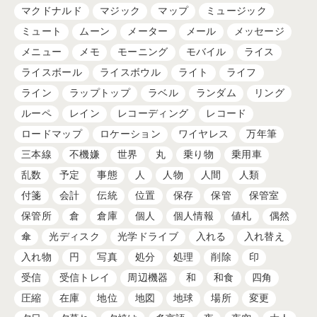
マクドナルド
マジック
マップ
ミュージック
ミュート
ムーン
メーター
メール
メッセージ
メニュー
メモ
モーニング
モバイル
ライス
ライスボール
ライスボウル
ライト
ライフ
ライン
ラップトップ
ラベル
ランダム
リング
ルーペ
レイン
レコーディング
レコード
ロードマップ
ロケーション
ワイヤレス
万年筆
三本線
不機嫌
世界
丸
乗り物
乗用車
乱数
予定
事態
人
人物
人間
人類
付箋
会計
伝統
位置
保存
保管
保管室
保管所
倉
倉庫
個人
個人情報
値札
偶然
傘
光ディスク
光学ドライブ
入れる
入れ替え
入れ物
円
写真
処分
処理
削除
印
受信
受信トレイ
周辺機器
和
和食
四角
圧縮
在庫
地位
地図
地球
場所
変更