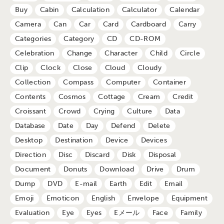
Buy
Cabin
Calculation
Calculator
Calendar
Camera
Can
Car
Card
Cardboard
Carry
Categories
Category
CD
CD-ROM
Celebration
Change
Character
Child
Circle
Clip
Clock
Close
Cloud
Cloudy
Collection
Compass
Computer
Container
Contents
Cosmos
Cottage
Cream
Credit
Croissant
Crowd
Crying
Culture
Data
Database
Date
Day
Defend
Delete
Desktop
Destination
Device
Devices
Direction
Disc
Discard
Disk
Disposal
Document
Donuts
Download
Drive
Drum
Dump
DVD
E-mail
Earth
Edit
Email
Emoji
Emoticon
English
Envelope
Equipment
Evaluation
Eye
Eyes
Eメール
Face
Family