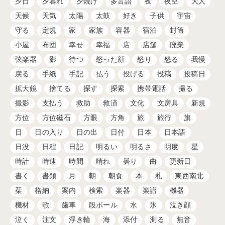
夕日
夕暮れ
夕焼け
多言語
夜
夜空
大人
天候
天気
太陽
太鼓
好き
子供
宇宙
守る
定規
家
家族
容器
宿泊
封筒
小屋
布団
幸せ
幸福
店
店舗
廃棄
弦楽器
影
待つ
怒った顔
怒り
怒る
我慢
戻る
手紙
手記
払う
投げる
投稿
投稿日
拡大鏡
捨てる
探す
探索
携帯電話
撮る
撮影
支払う
救助
救済
文化
文房具
新規
方位
方位磁石
方眼
方角
旅
旅行
旗
日
日の入り
日の出
日付
日本
日本語
日没
日程
日記
明るい
明るさ
明度
星
時計
時速
時間
晴れ
曇り
曲
更新日
書く
書類
月
朝
朝食
本
札
東西南北
栞
格納
案内
検索
楽器
楽譜
機器
機材
歌
歯車
段ボール
水
氷
泣き顔
泣く
注文
浮き輪
海
添付
測る
無音