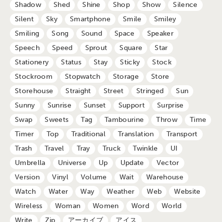
Shadow
Shed
Shine
Shop
Show
Silence
Silent
Sky
Smartphone
Smile
Smiley
Smiling
Song
Sound
Space
Speaker
Speech
Speed
Sprout
Square
Star
Stationery
Status
Stay
Sticky
Stock
Stockroom
Stopwatch
Storage
Store
Storehouse
Straight
Street
Stringed
Sun
Sunny
Sunrise
Sunset
Support
Surprise
Swap
Sweets
Tag
Tambourine
Throw
Time
Timer
Top
Traditional
Translation
Transport
Trash
Travel
Tray
Truck
Twinkle
UI
Umbrella
Universe
Up
Update
Vector
Version
Vinyl
Volume
Wait
Warehouse
Watch
Water
Way
Weather
Web
Website
Wireless
Woman
Women
Word
World
Write
Zip
アーカイブ
アイス