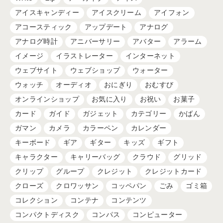
アイスキャンディー
アイスクリーム
アイフォン
アコースティック
アップデート
アナログ
アナログ時計
アニバーサリー
アバター
アラーム
イメージ
イラストレーター
インターネット
ウェブサイト
ウェブショップ
ウォーター
ウォッチ
オーディオ
おにぎり
おむすび
オンラインショップ
お気に入り
お祝い
お菓子
カード
ガイド
ガジェット
カテゴリー
かばん
ガマン
カメラ
カラーペン
カレンダー
キーボード
ギア
ギター
キッズ
ギフト
キャラクター
キャリーバッグ
クラウド
グリッド
クリップ
グループ
クレジット
クレジットカード
クローズ
クロワッサン
コッペパン
ごみ
ゴミ箱
コレクション
コンテナ
コンテンツ
コンパクトディスク
コンパス
コンピューター