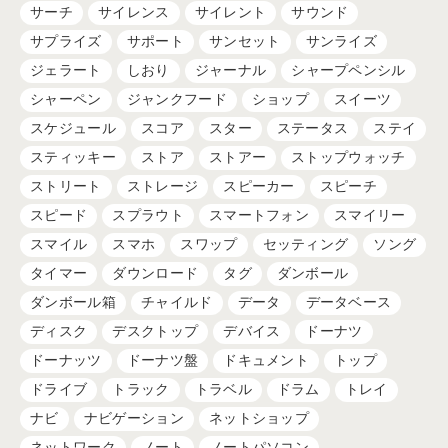
サーチ
サイレンス
サイレント
サウンド
サプライズ
サポート
サンセット
サンライズ
ジェラート
しおり
ジャーナル
シャープペンシル
シャーペン
ジャンクフード
ショップ
スイーツ
スケジュール
スコア
スター
ステータス
ステイ
スティッキー
ストア
ストアー
ストップウォッチ
ストリート
ストレージ
スピーカー
スピーチ
スピード
スプラウト
スマートフォン
スマイリー
スマイル
スマホ
スワップ
セッティング
ソング
タイマー
ダウンロード
タグ
ダンボール
ダンボール箱
チャイルド
データ
データベース
ディスク
デスクトップ
デバイス
ドーナツ
ドーナッツ
ドーナツ盤
ドキュメント
トップ
ドライブ
トラック
トラベル
ドラム
トレイ
ナビ
ナビゲーション
ネットショップ
ネットワーク
ノート
ノートパソコン