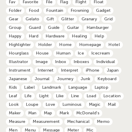
Fav
Favorite
File
Flag
Flight
Float
Folder
Food
Fountain
Frowning
Gadget
Gear
Gelato
Gift
Glitter
Granary
Grid
Group
Guard
Guide
Guitar
Hamburger
Happy
Hard
Hardware
Healing
Help
Highlighter
Holder
Home
Homepage
Hotel
Hourglass
House
Human
Ice
Icecream
Illustrator
Image
Inbox
Inboxes
Individual
Instrument
Internet
Interpret
iPhone
Japan
Japanese
Journal
Journey
Junk
Keyboard
Kids
Label
Landmark
Language
Laptop
Leaf
Life
Light
Like
Line
Load
Location
Look
Loupe
Love
Luminous
Magic
Mail
Maker
Man
Map
Mark
McDonald's
Measure
Measurement
Mechanical
Memo
Men
Menu
Message
Meter
Mic