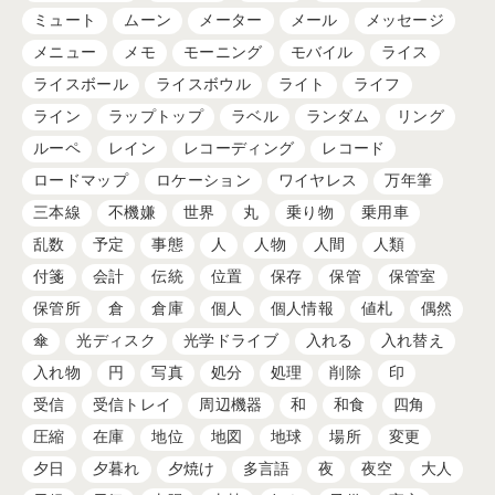
ミュート
ムーン
メーター
メール
メッセージ
メニュー
メモ
モーニング
モバイル
ライス
ライスボール
ライスボウル
ライト
ライフ
ライン
ラップトップ
ラベル
ランダム
リング
ルーペ
レイン
レコーディング
レコード
ロードマップ
ロケーション
ワイヤレス
万年筆
三本線
不機嫌
世界
丸
乗り物
乗用車
乱数
予定
事態
人
人物
人間
人類
付箋
会計
伝統
位置
保存
保管
保管室
保管所
倉
倉庫
個人
個人情報
値札
偶然
傘
光ディスク
光学ドライブ
入れる
入れ替え
入れ物
円
写真
処分
処理
削除
印
受信
受信トレイ
周辺機器
和
和食
四角
圧縮
在庫
地位
地図
地球
場所
変更
夕日
夕暮れ
夕焼け
多言語
夜
夜空
大人