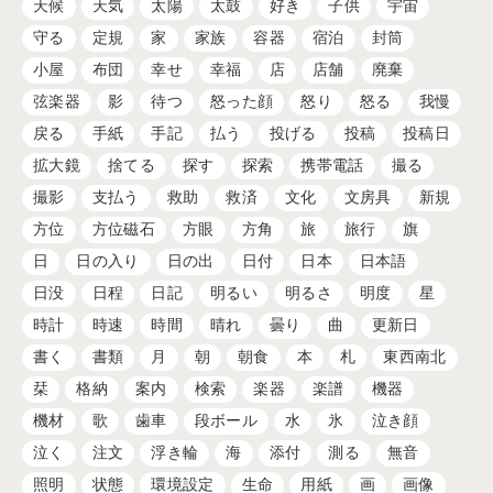
天候
天気
太陽
太鼓
好き
子供
宇宙
守る
定規
家
家族
容器
宿泊
封筒
小屋
布団
幸せ
幸福
店
店舗
廃棄
弦楽器
影
待つ
怒った顔
怒り
怒る
我慢
戻る
手紙
手記
払う
投げる
投稿
投稿日
拡大鏡
捨てる
探す
探索
携帯電話
撮る
撮影
支払う
救助
救済
文化
文房具
新規
方位
方位磁石
方眼
方角
旅
旅行
旗
日
日の入り
日の出
日付
日本
日本語
日没
日程
日記
明るい
明るさ
明度
星
時計
時速
時間
晴れ
曇り
曲
更新日
書く
書類
月
朝
朝食
本
札
東西南北
栞
格納
案内
検索
楽器
楽譜
機器
機材
歌
歯車
段ボール
水
氷
泣き顔
泣く
注文
浮き輪
海
添付
測る
無音
照明
状態
環境設定
生命
用紙
画
画像