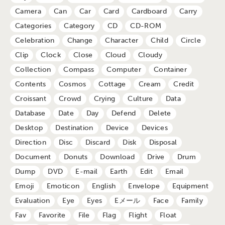
Camera
Can
Car
Card
Cardboard
Carry
Categories
Category
CD
CD-ROM
Celebration
Change
Character
Child
Circle
Clip
Clock
Close
Cloud
Cloudy
Collection
Compass
Computer
Container
Contents
Cosmos
Cottage
Cream
Credit
Croissant
Crowd
Crying
Culture
Data
Database
Date
Day
Defend
Delete
Desktop
Destination
Device
Devices
Direction
Disc
Discard
Disk
Disposal
Document
Donuts
Download
Drive
Drum
Dump
DVD
E-mail
Earth
Edit
Email
Emoji
Emoticon
English
Envelope
Equipment
Evaluation
Eye
Eyes
Eメール
Face
Family
Fav
Favorite
File
Flag
Flight
Float