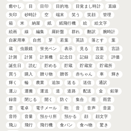
癒やし
目
目印
目的地
目覚まし時計
直線
矢印
砂時計
空
端末
笑う
笑顔
管理
箱
米
納屋
紙
紙飛行機
絵
絵文字
絵画
線
編集
羅針盤
群れ
翻訳
腕時計
自家用車
自然
芽
若葉
英語
落とす
葉
蔵
虫眼鏡
蛍光ペン
表示
見る
言葉
言語
計測
計算
計算機
記念日
記録
設定
評価
誕生日
読む
貯める
貯蔵
貯蔵室
貯蔵所
買う
購入
贈り物
贈答
赤ちゃん
車
輝き
輝く
輪
農業
追加
送る
送信
通訳
運ぶ
運搬
運送
道
道路
配送
金
鉛筆
録音
閉じる
開く
防ぐ
集合
雨
雨雲
雲
電卓
電子メール
鞄
音
音声
音楽
音符
音量
預かり所
預かる
顔
顔文字
飛ぶ
飛行
飛行機
食パン
食べ物
驚き