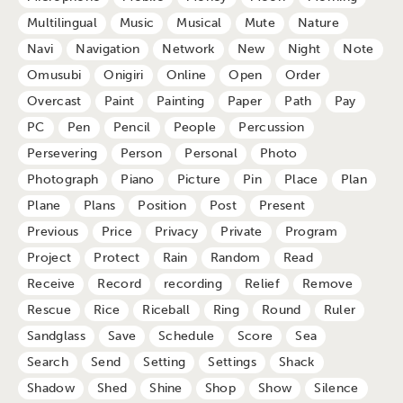
Multilingual
Music
Musical
Mute
Nature
Navi
Navigation
Network
New
Night
Note
Omusubi
Onigiri
Online
Open
Order
Overcast
Paint
Painting
Paper
Path
Pay
PC
Pen
Pencil
People
Percussion
Persevering
Person
Personal
Photo
Photograph
Piano
Picture
Pin
Place
Plan
Plane
Plans
Position
Post
Present
Previous
Price
Privacy
Private
Program
Project
Protect
Rain
Random
Read
Receive
Record
recording
Relief
Remove
Rescue
Rice
Riceball
Ring
Round
Ruler
Sandglass
Save
Schedule
Score
Sea
Search
Send
Setting
Settings
Shack
Shadow
Shed
Shine
Shop
Show
Silence