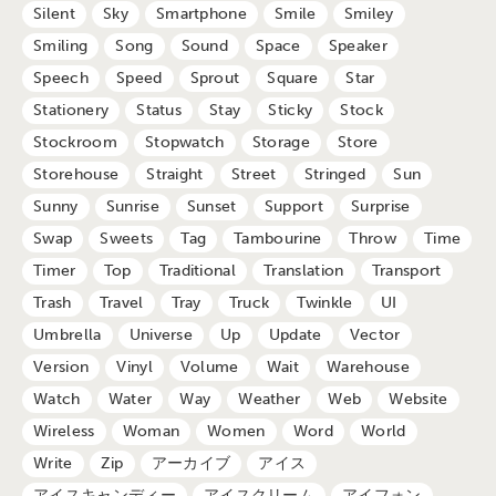
Silent
Sky
Smartphone
Smile
Smiley
Smiling
Song
Sound
Space
Speaker
Speech
Speed
Sprout
Square
Star
Stationery
Status
Stay
Sticky
Stock
Stockroom
Stopwatch
Storage
Store
Storehouse
Straight
Street
Stringed
Sun
Sunny
Sunrise
Sunset
Support
Surprise
Swap
Sweets
Tag
Tambourine
Throw
Time
Timer
Top
Traditional
Translation
Transport
Trash
Travel
Tray
Truck
Twinkle
UI
Umbrella
Universe
Up
Update
Vector
Version
Vinyl
Volume
Wait
Warehouse
Watch
Water
Way
Weather
Web
Website
Wireless
Woman
Women
Word
World
Write
Zip
アーカイブ
アイス
アイスキャンディー
アイスクリーム
アイフォン