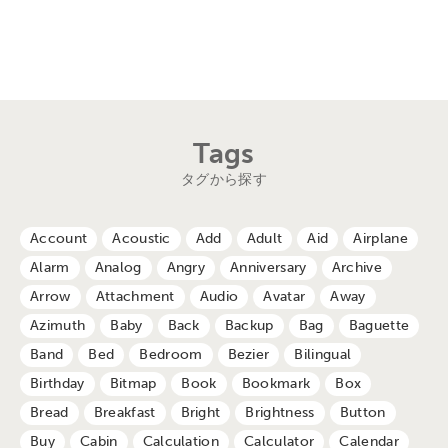
Tags
タグから探す
Account
Acoustic
Add
Adult
Aid
Airplane
Alarm
Analog
Angry
Anniversary
Archive
Arrow
Attachment
Audio
Avatar
Away
Azimuth
Baby
Back
Backup
Bag
Baguette
Band
Bed
Bedroom
Bezier
Bilingual
Birthday
Bitmap
Book
Bookmark
Box
Bread
Breakfast
Bright
Brightness
Button
Buy
Cabin
Calculation
Calculator
Calendar