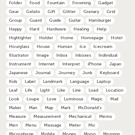
Folder
Food
Fountain
Frowning
Gadget
Gear
Gelato
Gift
Glitter
Granary
Grid
Group
Guard
Guide
Guitar
Hamburger
Happy
Hard
Hardware
Healing
Help
Highlighter
Holder
Home
Homepage
Hotel
Hourglass
House
Human
Ice
Icecream
Illustrator
Image
Inbox
Inboxes
Individual
Instrument
Internet
Interpret
iPhone
Japan
Japanese
Journal
Journey
Junk
Keyboard
Kids
Label
Landmark
Language
Laptop
Leaf
Life
Light
Like
Line
Load
Location
Look
Loupe
Love
Luminous
Magic
Mail
Maker
Man
Map
Mark
McDonald's
Measure
Measurement
Mechanical
Memo
Men
Menu
Message
Meter
Mic
Microphone
Mobile
Money
Moon
Morning