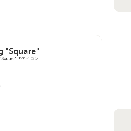
g "Square"
"Square" のアイコン
ド