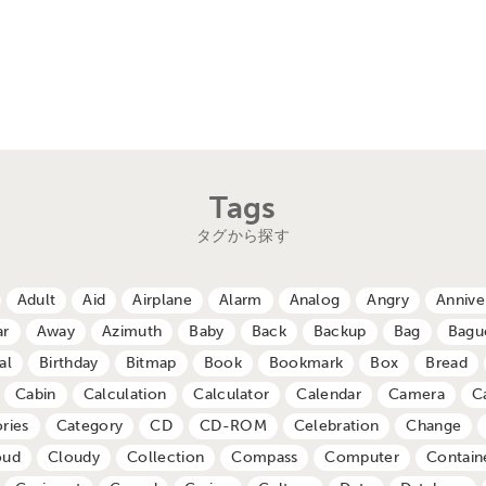
Tags
タグから探す
Adult
Aid
Airplane
Alarm
Analog
Angry
Annive
ar
Away
Azimuth
Baby
Back
Backup
Bag
Bagu
al
Birthday
Bitmap
Book
Bookmark
Box
Bread
Cabin
Calculation
Calculator
Calendar
Camera
C
ries
Category
CD
CD-ROM
Celebration
Change
oud
Cloudy
Collection
Compass
Computer
Contain