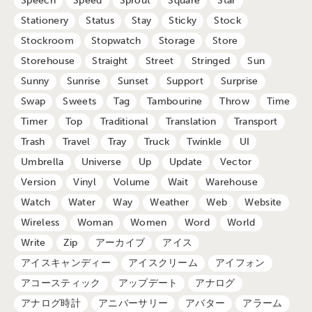
Speech
Speed
Sprout
Square
Star
Stationery
Status
Stay
Sticky
Stock
Stockroom
Stopwatch
Storage
Store
Storehouse
Straight
Street
Stringed
Sun
Sunny
Sunrise
Sunset
Support
Surprise
Swap
Sweets
Tag
Tambourine
Throw
Time
Timer
Top
Traditional
Translation
Transport
Trash
Travel
Tray
Truck
Twinkle
UI
Umbrella
Universe
Up
Update
Vector
Version
Vinyl
Volume
Wait
Warehouse
Watch
Water
Way
Weather
Web
Website
Wireless
Woman
Women
Word
World
Write
Zip
アーカイブ
アイス
アイスキャンディー
アイスクリーム
アイフォン
アコースティック
アップデート
アナログ
アナログ時計
アニバーサリー
アバター
アラーム