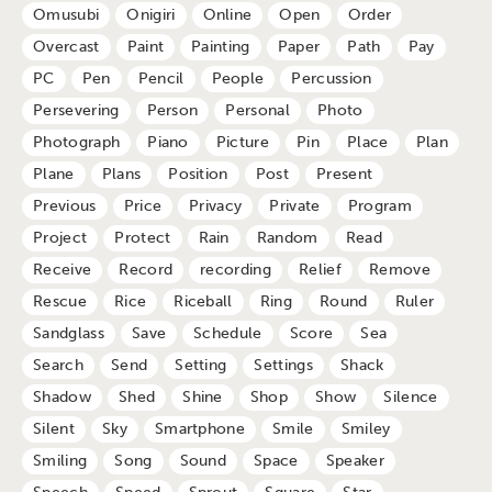
Omusubi
Onigiri
Online
Open
Order
Overcast
Paint
Painting
Paper
Path
Pay
PC
Pen
Pencil
People
Percussion
Persevering
Person
Personal
Photo
Photograph
Piano
Picture
Pin
Place
Plan
Plane
Plans
Position
Post
Present
Previous
Price
Privacy
Private
Program
Project
Protect
Rain
Random
Read
Receive
Record
recording
Relief
Remove
Rescue
Rice
Riceball
Ring
Round
Ruler
Sandglass
Save
Schedule
Score
Sea
Search
Send
Setting
Settings
Shack
Shadow
Shed
Shine
Shop
Show
Silence
Silent
Sky
Smartphone
Smile
Smiley
Smiling
Song
Sound
Space
Speaker