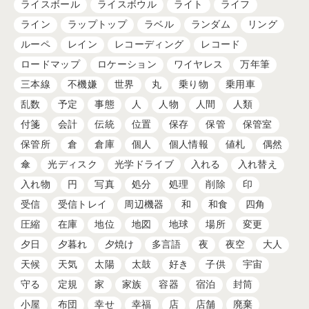
ライスボール
ライスボウル
ライト
ライフ
ライン
ラップトップ
ラベル
ランダム
リング
ルーペ
レイン
レコーディング
レコード
ロードマップ
ロケーション
ワイヤレス
万年筆
三本線
不機嫌
世界
丸
乗り物
乗用車
乱数
予定
事態
人
人物
人間
人類
付箋
会計
伝統
位置
保存
保管
保管室
保管所
倉
倉庫
個人
個人情報
値札
偶然
傘
光ディスク
光学ドライブ
入れる
入れ替え
入れ物
円
写真
処分
処理
削除
印
受信
受信トレイ
周辺機器
和
和食
四角
圧縮
在庫
地位
地図
地球
場所
変更
夕日
夕暮れ
夕焼け
多言語
夜
夜空
大人
天候
天気
太陽
太鼓
好き
子供
宇宙
守る
定規
家
家族
容器
宿泊
封筒
小屋
布団
幸せ
幸福
店
店舗
廃棄