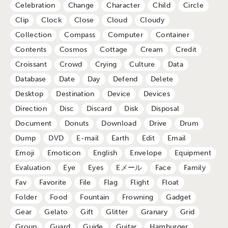
Celebration
Change
Character
Child
Circle
Clip
Clock
Close
Cloud
Cloudy
Collection
Compass
Computer
Container
Contents
Cosmos
Cottage
Cream
Credit
Croissant
Crowd
Crying
Culture
Data
Database
Date
Day
Defend
Delete
Desktop
Destination
Device
Devices
Direction
Disc
Discard
Disk
Disposal
Document
Donuts
Download
Drive
Drum
Dump
DVD
E-mail
Earth
Edit
Email
Emoji
Emoticon
English
Envelope
Equipment
Evaluation
Eye
Eyes
Eメール
Face
Family
Fav
Favorite
File
Flag
Flight
Float
Folder
Food
Fountain
Frowning
Gadget
Gear
Gelato
Gift
Glitter
Granary
Grid
Group
Guard
Guide
Guitar
Hamburger