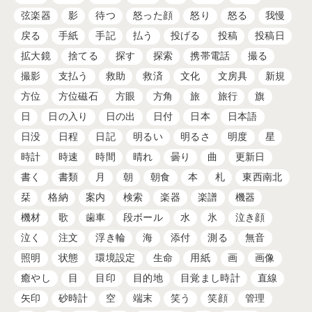
弦楽器
影
待つ
怒った顔
怒り
怒る
我慢
戻る
手紙
手記
払う
投げる
投稿
投稿日
拡大鏡
捨てる
探す
探索
携帯電話
撮る
撮影
支払う
救助
救済
文化
文房具
新規
方位
方位磁石
方眼
方角
旅
旅行
旗
日
日の入り
日の出
日付
日本
日本語
日没
日程
日記
明るい
明るさ
明度
星
時計
時速
時間
晴れ
曇り
曲
更新日
書く
書類
月
朝
朝食
本
札
東西南北
栞
格納
案内
検索
楽器
楽譜
機器
機材
歌
歯車
段ボール
水
氷
泣き顔
泣く
注文
浮き輪
海
添付
測る
無音
照明
状態
環境設定
生命
用紙
画
画像
癒やし
目
目印
目的地
目覚まし時計
直線
矢印
砂時計
空
端末
笑う
笑顔
管理