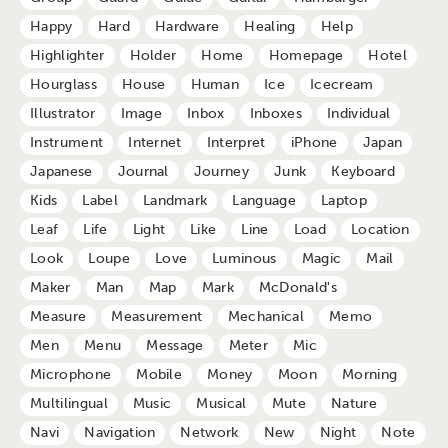
Happy
Hard
Hardware
Healing
Help
Highlighter
Holder
Home
Homepage
Hotel
Hourglass
House
Human
Ice
Icecream
Illustrator
Image
Inbox
Inboxes
Individual
Instrument
Internet
Interpret
iPhone
Japan
Japanese
Journal
Journey
Junk
Keyboard
Kids
Label
Landmark
Language
Laptop
Leaf
Life
Light
Like
Line
Load
Location
Look
Loupe
Love
Luminous
Magic
Mail
Maker
Man
Map
Mark
McDonald's
Measure
Measurement
Mechanical
Memo
Men
Menu
Message
Meter
Mic
Microphone
Mobile
Money
Moon
Morning
Multilingual
Music
Musical
Mute
Nature
Navi
Navigation
Network
New
Night
Note