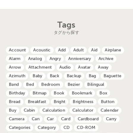
Tags
タグから探す
Account
Acoustic
Add
Adult
Aid
Airplane
Alarm
Analog
Angry
Anniversary
Archive
Arrow
Attachment
Audio
Avatar
Away
Azimuth
Baby
Back
Backup
Bag
Baguette
Band
Bed
Bedroom
Bezier
Bilingual
Birthday
Bitmap
Book
Bookmark
Box
Bread
Breakfast
Bright
Brightness
Button
Buy
Cabin
Calculation
Calculator
Calendar
Camera
Can
Car
Card
Cardboard
Carry
Categories
Category
CD
CD-ROM