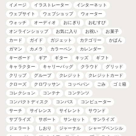
イメージ
イラストレーター
インターネット
ウェブサイト
ウェブショップ
ウォーター
ウォッチ
オーディオ
おにぎり
おむすび
オンラインショップ
お気に入り
お祝い
お菓子
カード
ガイド
ガジェット
カテゴリー
かばん
ガマン
カメラ
カラーペン
カレンダー
キーボード
ギア
ギター
キッズ
ギフト
キャラクター
キャリーバッグ
クラウド
グリッド
クリップ
グループ
クレジット
クレジットカード
クローズ
クロワッサン
コッペパン
ごみ
ゴミ箱
コレクション
コンテナ
コンテンツ
コンパクトディスク
コンパス
コンピューター
サーチ
サイレンス
サイレント
サウンド
サプライズ
サポート
サンセット
サンライズ
ジェラート
しおり
ジャーナル
シャープペンシル