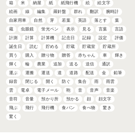
箱
米
納屋
紙
紙飛行機
絵
絵文字
絵画
線
編集
羅針盤
群れ
翻訳
腕時計
自家用車
自然
芽
若葉
英語
落とす
葉
蔵
虫眼鏡
蛍光ペン
表示
見る
言葉
言語
計測
計算
計算機
記念日
記録
設定
評価
誕生日
読む
貯める
貯蔵
貯蔵室
貯蔵所
買う
購入
贈り物
贈答
赤ちゃん
車
輝き
輝く
輪
農業
追加
送る
送信
通訳
運ぶ
運搬
運送
道
道路
配送
金
鉛筆
録音
閉じる
開く
防ぐ
集合
雨
雨雲
雲
電卓
電子メール
鞄
音
音声
音楽
音符
音量
預かり所
預かる
顔
顔文字
飛ぶ
飛行
飛行機
食パン
食べ物
驚き
驚く