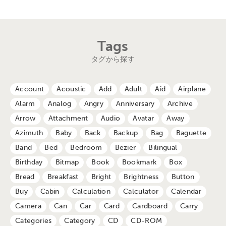
Tags
タグから探す
Account
Acoustic
Add
Adult
Aid
Airplane
Alarm
Analog
Angry
Anniversary
Archive
Arrow
Attachment
Audio
Avatar
Away
Azimuth
Baby
Back
Backup
Bag
Baguette
Band
Bed
Bedroom
Bezier
Bilingual
Birthday
Bitmap
Book
Bookmark
Box
Bread
Breakfast
Bright
Brightness
Button
Buy
Cabin
Calculation
Calculator
Calendar
Camera
Can
Car
Card
Cardboard
Carry
Categories
Category
CD
CD-ROM