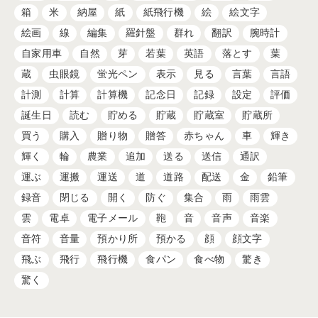
箱
米
納屋
紙
紙飛行機
絵
絵文字
絵画
線
編集
羅針盤
群れ
翻訳
腕時計
自家用車
自然
芽
若葉
英語
落とす
葉
蔵
虫眼鏡
蛍光ペン
表示
見る
言葉
言語
計測
計算
計算機
記念日
記録
設定
評価
誕生日
読む
貯める
貯蔵
貯蔵室
貯蔵所
買う
購入
贈り物
贈答
赤ちゃん
車
輝き
輝く
輪
農業
追加
送る
送信
通訳
運ぶ
運搬
運送
道
道路
配送
金
鉛筆
録音
閉じる
開く
防ぐ
集合
雨
雨雲
雲
電卓
電子メール
鞄
音
音声
音楽
音符
音量
預かり所
預かる
顔
顔文字
飛ぶ
飛行
飛行機
食パン
食べ物
驚き
驚く