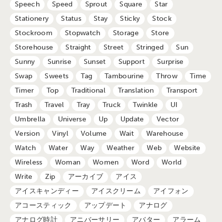
Speech
Speed
Sprout
Square
Star
Stationery
Status
Stay
Sticky
Stock
Stockroom
Stopwatch
Storage
Store
Storehouse
Straight
Street
Stringed
Sun
Sunny
Sunrise
Sunset
Support
Surprise
Swap
Sweets
Tag
Tambourine
Throw
Time
Timer
Top
Traditional
Translation
Transport
Trash
Travel
Tray
Truck
Twinkle
UI
Umbrella
Universe
Up
Update
Vector
Version
Vinyl
Volume
Wait
Warehouse
Watch
Water
Way
Weather
Web
Website
Wireless
Woman
Women
Word
World
Write
Zip
アーカイブ
アイス
アイスキャンディー
アイスクリーム
アイフォン
アコースティック
アップデート
アナログ
アナログ時計
アニバーサリー
アバター
アラーム