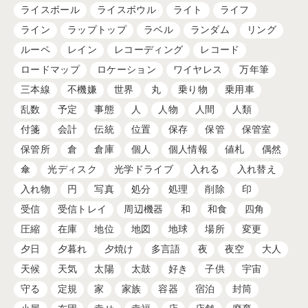
ライスボール
ライスボウル
ライト
ライフ
ライン
ラップトップ
ラベル
ランダム
リング
ルーペ
レイン
レコーディング
レコード
ロードマップ
ロケーション
ワイヤレス
万年筆
三本線
不機嫌
世界
丸
乗り物
乗用車
乱数
予定
事態
人
人物
人間
人類
付箋
会計
伝統
位置
保存
保管
保管室
保管所
倉
倉庫
個人
個人情報
値札
偶然
傘
光ディスク
光学ドライブ
入れる
入れ替え
入れ物
円
写真
処分
処理
削除
印
受信
受信トレイ
周辺機器
和
和食
四角
圧縮
在庫
地位
地図
地球
場所
変更
夕日
夕暮れ
夕焼け
多言語
夜
夜空
大人
天候
天気
太陽
太鼓
好き
子供
宇宙
守る
定規
家
家族
容器
宿泊
封筒