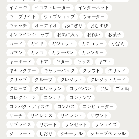
イメージ
イラストレーター
インターネット
ウェブサイト
ウェブショップ
ウォーター
ウォッチ
オーディオ
おにぎり
おむすび
オンラインショップ
お気に入り
お祝い
お菓子
カード
ガイド
ガジェット
カテゴリー
かばん
ガマン
カメラ
カラーペン
カレンダー
キーボード
ギア
ギター
キッズ
ギフト
キャラクター
キャリーバッグ
クラウド
グリッド
クリップ
グループ
クレジット
クレジットカード
クローズ
クロワッサン
コッペパン
ごみ
ゴミ箱
コレクション
コンテナ
コンテンツ
コンパクトディスク
コンパス
コンピューター
サーチ
サイレンス
サイレント
サウンド
サプライズ
サポート
サンセット
サンライズ
ジェラート
しおり
ジャーナル
シャープペンシル