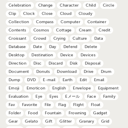
Celebration
Change
Character
Child
Circle
Clip
Clock
Close
Cloud
Cloudy
Collection
Compass
Computer
Container
Contents
Cosmos
Cottage
Cream
Credit
Croissant
Crowd
Crying
Culture
Data
Database
Date
Day
Defend
Delete
Desktop
Destination
Device
Devices
Direction
Disc
Discard
Disk
Disposal
Document
Donuts
Download
Drive
Drum
Dump
DVD
E-mail
Earth
Edit
Email
Emoji
Emoticon
English
Envelope
Equipment
Evaluation
Eye
Eyes
Eメール
Face
Family
Fav
Favorite
File
Flag
Flight
Float
Folder
Food
Fountain
Frowning
Gadget
Gear
Gelato
Gift
Glitter
Granary
Grid