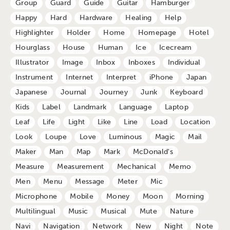
Group
Guard
Guide
Guitar
Hamburger
Happy
Hard
Hardware
Healing
Help
Highlighter
Holder
Home
Homepage
Hotel
Hourglass
House
Human
Ice
Icecream
Illustrator
Image
Inbox
Inboxes
Individual
Instrument
Internet
Interpret
iPhone
Japan
Japanese
Journal
Journey
Junk
Keyboard
Kids
Label
Landmark
Language
Laptop
Leaf
Life
Light
Like
Line
Load
Location
Look
Loupe
Love
Luminous
Magic
Mail
Maker
Man
Map
Mark
McDonald's
Measure
Measurement
Mechanical
Memo
Men
Menu
Message
Meter
Mic
Microphone
Mobile
Money
Moon
Morning
Multilingual
Music
Musical
Mute
Nature
Navi
Navigation
Network
New
Night
Note