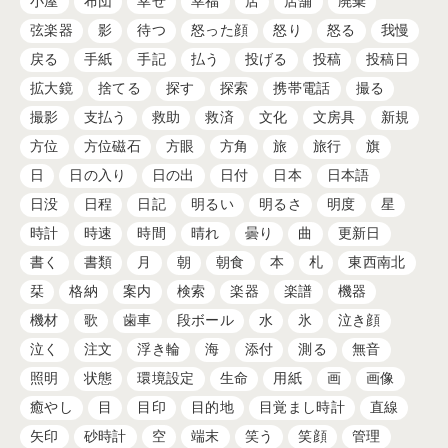
小屋
布団
幸せ
幸福
店
店舗
廃棄
弦楽器
影
待つ
怒った顔
怒り
怒る
我慢
戻る
手紙
手記
払う
投げる
投稿
投稿日
拡大鏡
捨てる
探す
探索
携帯電話
撮る
撮影
支払う
救助
救済
文化
文房具
新規
方位
方位磁石
方眼
方角
旅
旅行
旗
日
日の入り
日の出
日付
日本
日本語
日没
日程
日記
明るい
明るさ
明度
星
時計
時速
時間
晴れ
曇り
曲
更新日
書く
書類
月
朝
朝食
本
札
東西南北
栞
格納
案内
検索
楽器
楽譜
機器
機材
歌
歯車
段ボール
水
氷
泣き顔
泣く
注文
浮き輪
海
添付
測る
無音
照明
状態
環境設定
生命
用紙
画
画像
癒やし
目
目印
目的地
目覚まし時計
直線
矢印
砂時計
空
端末
笑う
笑顔
管理