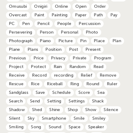
Omusubi
Onigiri
Online
Open
Order
Overcast
Paint
Painting
Paper
Path
Pay
PC
Pen
Pencil
People
Percussion
Persevering
Person
Personal
Photo
Photograph
Piano
Picture
Pin
Place
Plan
Plane
Plans
Position
Post
Present
Previous
Price
Privacy
Private
Program
Project
Protect
Rain
Random
Read
Receive
Record
recording
Relief
Remove
Rescue
Rice
Riceball
Ring
Round
Ruler
Sandglass
Save
Schedule
Score
Sea
Search
Send
Setting
Settings
Shack
Shadow
Shed
Shine
Shop
Show
Silence
Silent
Sky
Smartphone
Smile
Smiley
Smiling
Song
Sound
Space
Speaker