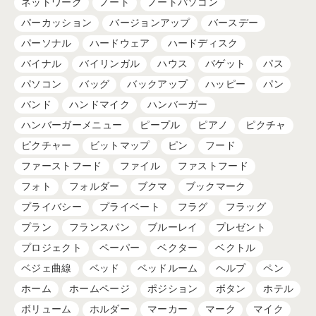
ネットワーク
ノート
ノートパソコン
パーカッション
バージョンアップ
バースデー
パーソナル
ハードウェア
ハードディスク
バイナル
バイリンガル
ハウス
バゲット
パス
パソコン
バッグ
バックアップ
ハッピー
パン
バンド
ハンドマイク
ハンバーガー
ハンバーガーメニュー
ピープル
ピアノ
ピクチャ
ピクチャー
ビットマップ
ピン
フード
ファーストフード
ファイル
ファストフード
フォト
フォルダー
ブクマ
ブックマーク
プライバシー
プライベート
フラグ
フラッグ
プラン
フランスパン
ブルーレイ
プレゼント
プロジェクト
ペーパー
ベクター
ベクトル
ベジェ曲線
ベッド
ベッドルーム
ヘルプ
ペン
ホーム
ホームページ
ポジション
ボタン
ホテル
ボリューム
ホルダー
マーカー
マーク
マイク