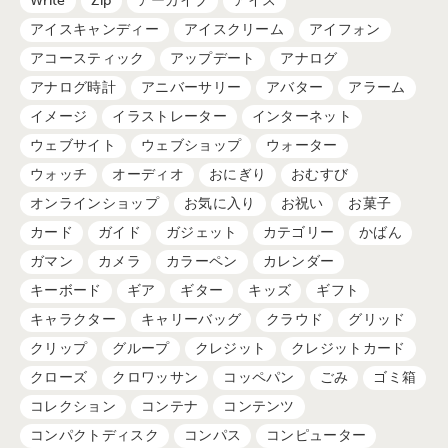
Write
Zip
アーカイブ
アイス
アイスキャンディー
アイスクリーム
アイフォン
アコースティック
アップデート
アナログ
アナログ時計
アニバーサリー
アバター
アラーム
イメージ
イラストレーター
インターネット
ウェブサイト
ウェブショップ
ウォーター
ウォッチ
オーディオ
おにぎり
おむすび
オンラインショップ
お気に入り
お祝い
お菓子
カード
ガイド
ガジェット
カテゴリー
かばん
ガマン
カメラ
カラーペン
カレンダー
キーボード
ギア
ギター
キッズ
ギフト
キャラクター
キャリーバッグ
クラウド
グリッド
クリップ
グループ
クレジット
クレジットカード
クローズ
クロワッサン
コッペパン
ごみ
ゴミ箱
コレクション
コンテナ
コンテンツ
コンパクトディスク
コンパス
コンピューター