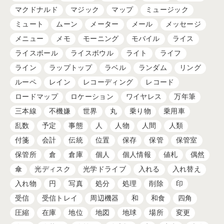
マクドナルド
マジック
マップ
ミュージック
ミュート
ムーン
メーター
メール
メッセージ
メニュー
メモ
モーニング
モバイル
ライス
ライスボール
ライスボウル
ライト
ライフ
ライン
ラップトップ
ラベル
ランダム
リング
ルーペ
レイン
レコーディング
レコード
ロードマップ
ロケーション
ワイヤレス
万年筆
三本線
不機嫌
世界
丸
乗り物
乗用車
乱数
予定
事態
人
人物
人間
人類
付箋
会計
伝統
位置
保存
保管
保管室
保管所
倉
倉庫
個人
個人情報
値札
偶然
傘
光ディスク
光学ドライブ
入れる
入れ替え
入れ物
円
写真
処分
処理
削除
印
受信
受信トレイ
周辺機器
和
和食
四角
圧縮
在庫
地位
地図
地球
場所
変更