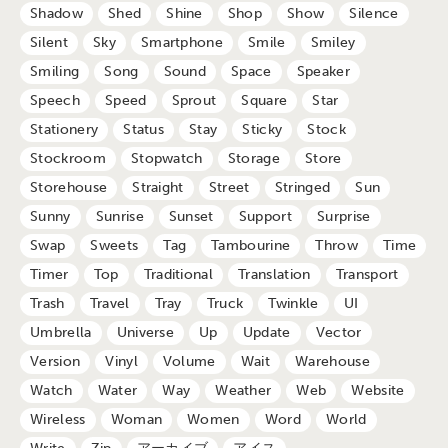
Shadow
Shed
Shine
Shop
Show
Silence
Silent
Sky
Smartphone
Smile
Smiley
Smiling
Song
Sound
Space
Speaker
Speech
Speed
Sprout
Square
Star
Stationery
Status
Stay
Sticky
Stock
Stockroom
Stopwatch
Storage
Store
Storehouse
Straight
Street
Stringed
Sun
Sunny
Sunrise
Sunset
Support
Surprise
Swap
Sweets
Tag
Tambourine
Throw
Time
Timer
Top
Traditional
Translation
Transport
Trash
Travel
Tray
Truck
Twinkle
UI
Umbrella
Universe
Up
Update
Vector
Version
Vinyl
Volume
Wait
Warehouse
Watch
Water
Way
Weather
Web
Website
Wireless
Woman
Women
Word
World