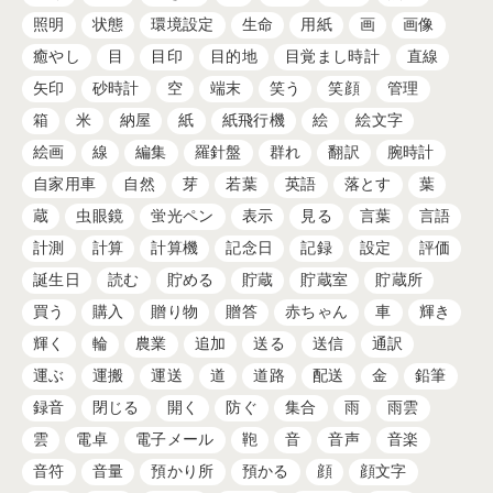
照明
状態
環境設定
生命
用紙
画
画像
癒やし
目
目印
目的地
目覚まし時計
直線
矢印
砂時計
空
端末
笑う
笑顔
管理
箱
米
納屋
紙
紙飛行機
絵
絵文字
絵画
線
編集
羅針盤
群れ
翻訳
腕時計
自家用車
自然
芽
若葉
英語
落とす
葉
蔵
虫眼鏡
蛍光ペン
表示
見る
言葉
言語
計測
計算
計算機
記念日
記録
設定
評価
誕生日
読む
貯める
貯蔵
貯蔵室
貯蔵所
買う
購入
贈り物
贈答
赤ちゃん
車
輝き
輝く
輪
農業
追加
送る
送信
通訳
運ぶ
運搬
運送
道
道路
配送
金
鉛筆
録音
閉じる
開く
防ぐ
集合
雨
雨雲
雲
電卓
電子メール
鞄
音
音声
音楽
音符
音量
預かり所
預かる
顔
顔文字