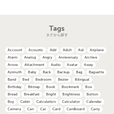
Tags
タグから探す
Account
Acoustic
Add
Adult
Aid
Airplane
Alarm
Analog
Angry
Anniversary
Archive
Arrow
Attachment
Audio
Avatar
Away
Azimuth
Baby
Back
Backup
Bag
Baguette
Band
Bed
Bedroom
Bezier
Bilingual
Birthday
Bitmap
Book
Bookmark
Box
Bread
Breakfast
Bright
Brightness
Button
Buy
Cabin
Calculation
Calculator
Calendar
Camera
Can
Car
Card
Cardboard
Carry