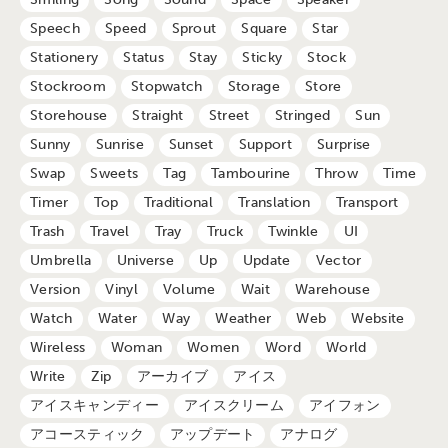
Speech
Speed
Sprout
Square
Star
Stationery
Status
Stay
Sticky
Stock
Stockroom
Stopwatch
Storage
Store
Storehouse
Straight
Street
Stringed
Sun
Sunny
Sunrise
Sunset
Support
Surprise
Swap
Sweets
Tag
Tambourine
Throw
Time
Timer
Top
Traditional
Translation
Transport
Trash
Travel
Tray
Truck
Twinkle
UI
Umbrella
Universe
Up
Update
Vector
Version
Vinyl
Volume
Wait
Warehouse
Watch
Water
Way
Weather
Web
Website
Wireless
Woman
Women
Word
World
Write
Zip
アーカイブ
アイス
アイスキャンディー
アイスクリーム
アイフォン
アコースティック
アップデート
アナログ