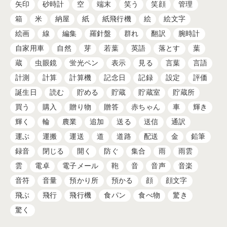
矢印
砂時計
空
端末
笑う
笑顔
管理
箱
米
納屋
紙
紙飛行機
絵
絵文字
絵画
線
編集
羅針盤
群れ
翻訳
腕時計
自家用車
自然
芽
若葉
英語
落とす
葉
蔵
虫眼鏡
蛍光ペン
表示
見る
言葉
言語
計測
計算
計算機
記念日
記録
設定
評価
誕生日
読む
貯める
貯蔵
貯蔵室
貯蔵所
買う
購入
贈り物
贈答
赤ちゃん
車
輝き
輝く
輪
農業
追加
送る
送信
通訳
運ぶ
運搬
運送
道
道路
配送
金
鉛筆
録音
閉じる
開く
防ぐ
集合
雨
雨雲
雲
電卓
電子メール
鞄
音
音声
音楽
音符
音量
預かり所
預かる
顔
顔文字
飛ぶ
飛行
飛行機
食パン
食べ物
驚き
驚く