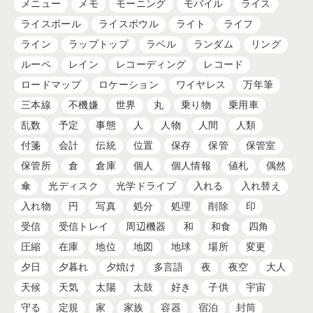
メニュー
メモ
モーニング
モバイル
ライス
ライスボール
ライスボウル
ライト
ライフ
ライン
ラップトップ
ラベル
ランダム
リング
ルーペ
レイン
レコーディング
レコード
ロードマップ
ロケーション
ワイヤレス
万年筆
三本線
不機嫌
世界
丸
乗り物
乗用車
乱数
予定
事態
人
人物
人間
人類
付箋
会計
伝統
位置
保存
保管
保管室
保管所
倉
倉庫
個人
個人情報
値札
偶然
傘
光ディスク
光学ドライブ
入れる
入れ替え
入れ物
円
写真
処分
処理
削除
印
受信
受信トレイ
周辺機器
和
和食
四角
圧縮
在庫
地位
地図
地球
場所
変更
夕日
夕暮れ
夕焼け
多言語
夜
夜空
大人
天候
天気
太陽
太鼓
好き
子供
宇宙
守る
定規
家
家族
容器
宿泊
封筒