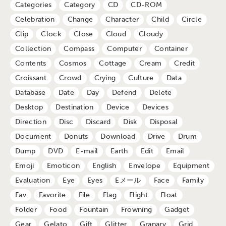
Categories
Category
CD
CD-ROM
Celebration
Change
Character
Child
Circle
Clip
Clock
Close
Cloud
Cloudy
Collection
Compass
Computer
Container
Contents
Cosmos
Cottage
Cream
Credit
Croissant
Crowd
Crying
Culture
Data
Database
Date
Day
Defend
Delete
Desktop
Destination
Device
Devices
Direction
Disc
Discard
Disk
Disposal
Document
Donuts
Download
Drive
Drum
Dump
DVD
E-mail
Earth
Edit
Email
Emoji
Emoticon
English
Envelope
Equipment
Evaluation
Eye
Eyes
Eメール
Face
Family
Fav
Favorite
File
Flag
Flight
Float
Folder
Food
Fountain
Frowning
Gadget
Gear
Gelato
Gift
Glitter
Granary
Grid