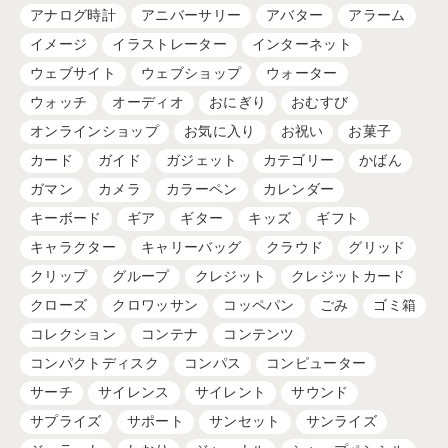
アナログ時計
アニバーサリー
アバター
アラーム
イメージ
イラストレーター
インターネット
ウェブサイト
ウェブショップ
ウォーター
ウォッチ
オーディオ
おにぎり
おむすび
オンラインショップ
お気に入り
お祝い
お菓子
カード
ガイド
ガジェット
カテゴリー
かばん
ガマン
カメラ
カラーペン
カレンダー
キーボード
ギア
ギター
キッズ
ギフト
キャラクター
キャリーバッグ
クラウド
グリッド
クリップ
グループ
クレジット
クレジットカード
クローズ
クロワッサン
コッペパン
ごみ
ゴミ箱
コレクション
コンテナ
コンテンツ
コンパクトディスク
コンパス
コンピューター
サーチ
サイレンス
サイレント
サウンド
サプライズ
サポート
サンセット
サンライズ