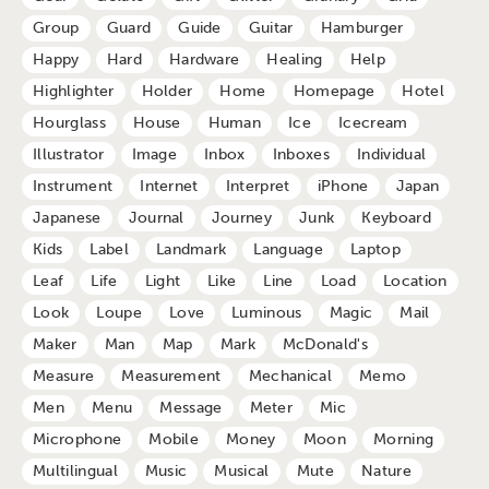
Group
Guard
Guide
Guitar
Hamburger
Happy
Hard
Hardware
Healing
Help
Highlighter
Holder
Home
Homepage
Hotel
Hourglass
House
Human
Ice
Icecream
Illustrator
Image
Inbox
Inboxes
Individual
Instrument
Internet
Interpret
iPhone
Japan
Japanese
Journal
Journey
Junk
Keyboard
Kids
Label
Landmark
Language
Laptop
Leaf
Life
Light
Like
Line
Load
Location
Look
Loupe
Love
Luminous
Magic
Mail
Maker
Man
Map
Mark
McDonald's
Measure
Measurement
Mechanical
Memo
Men
Menu
Message
Meter
Mic
Microphone
Mobile
Money
Moon
Morning
Multilingual
Music
Musical
Mute
Nature