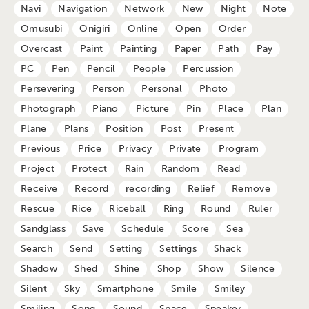
Navi
Navigation
Network
New
Night
Note
Omusubi
Onigiri
Online
Open
Order
Overcast
Paint
Painting
Paper
Path
Pay
PC
Pen
Pencil
People
Percussion
Persevering
Person
Personal
Photo
Photograph
Piano
Picture
Pin
Place
Plan
Plane
Plans
Position
Post
Present
Previous
Price
Privacy
Private
Program
Project
Protect
Rain
Random
Read
Receive
Record
recording
Relief
Remove
Rescue
Rice
Riceball
Ring
Round
Ruler
Sandglass
Save
Schedule
Score
Sea
Search
Send
Setting
Settings
Shack
Shadow
Shed
Shine
Shop
Show
Silence
Silent
Sky
Smartphone
Smile
Smiley
Smiling
Song
Sound
Space
Speaker