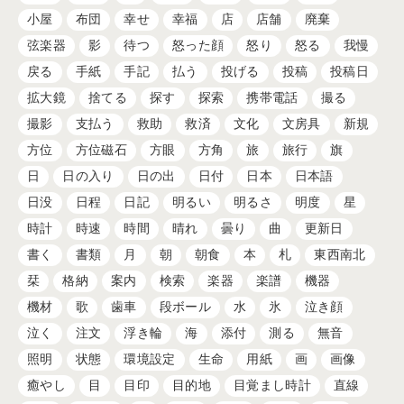
小屋
布団
幸せ
幸福
店
店舗
廃棄
弦楽器
影
待つ
怒った顔
怒り
怒る
我慢
戻る
手紙
手記
払う
投げる
投稿
投稿日
拡大鏡
捨てる
探す
探索
携帯電話
撮る
撮影
支払う
救助
救済
文化
文房具
新規
方位
方位磁石
方眼
方角
旅
旅行
旗
日
日の入り
日の出
日付
日本
日本語
日没
日程
日記
明るい
明るさ
明度
星
時計
時速
時間
晴れ
曇り
曲
更新日
書く
書類
月
朝
朝食
本
札
東西南北
栞
格納
案内
検索
楽器
楽譜
機器
機材
歌
歯車
段ボール
水
氷
泣き顔
泣く
注文
浮き輪
海
添付
測る
無音
照明
状態
環境設定
生命
用紙
画
画像
癒やし
目
目印
目的地
目覚まし時計
直線