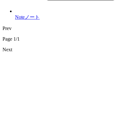
Note
ノート
Prev
Page 1/1
Next