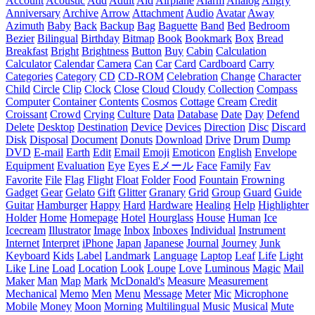
Account
Acoustic
Add
Adult
Aid
Airplane
Alarm
Analog
Angry
Anniversary
Archive
Arrow
Attachment
Audio
Avatar
Away
Azimuth
Baby
Back
Backup
Bag
Baguette
Band
Bed
Bedroom
Bezier
Bilingual
Birthday
Bitmap
Book
Bookmark
Box
Bread
Breakfast
Bright
Brightness
Button
Buy
Cabin
Calculation
Calculator
Calendar
Camera
Can
Car
Card
Cardboard
Carry
Categories
Category
CD
CD-ROM
Celebration
Change
Character
Child
Circle
Clip
Clock
Close
Cloud
Cloudy
Collection
Compass
Computer
Container
Contents
Cosmos
Cottage
Cream
Credit
Croissant
Crowd
Crying
Culture
Data
Database
Date
Day
Defend
Delete
Desktop
Destination
Device
Devices
Direction
Disc
Discard
Disk
Disposal
Document
Donuts
Download
Drive
Drum
Dump
DVD
E-mail
Earth
Edit
Email
Emoji
Emoticon
English
Envelope
Equipment
Evaluation
Eye
Eyes
Eメール
Face
Family
Fav
Favorite
File
Flag
Flight
Float
Folder
Food
Fountain
Frowning
Gadget
Gear
Gelato
Gift
Glitter
Granary
Grid
Group
Guard
Guide
Guitar
Hamburger
Happy
Hard
Hardware
Healing
Help
Highlighter
Holder
Home
Homepage
Hotel
Hourglass
House
Human
Ice
Icecream
Illustrator
Image
Inbox
Inboxes
Individual
Instrument
Internet
Interpret
iPhone
Japan
Japanese
Journal
Journey
Junk
Keyboard
Kids
Label
Landmark
Language
Laptop
Leaf
Life
Light
Like
Line
Load
Location
Look
Loupe
Love
Luminous
Magic
Mail
Maker
Man
Map
Mark
McDonald's
Measure
Measurement
Mechanical
Memo
Men
Menu
Message
Meter
Mic
Microphone
Mobile
Money
Moon
Morning
Multilingual
Music
Musical
Mute