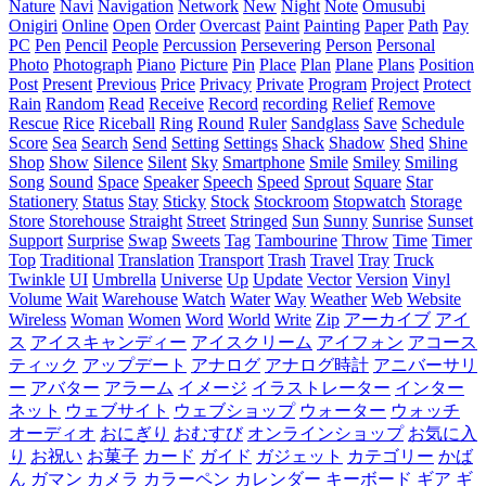
Nature
Navi
Navigation
Network
New
Night
Note
Omusubi
Onigiri
Online
Open
Order
Overcast
Paint
Painting
Paper
Path
Pay
PC
Pen
Pencil
People
Percussion
Persevering
Person
Personal
Photo
Photograph
Piano
Picture
Pin
Place
Plan
Plane
Plans
Position
Post
Present
Previous
Price
Privacy
Private
Program
Project
Protect
Rain
Random
Read
Receive
Record
recording
Relief
Remove
Rescue
Rice
Riceball
Ring
Round
Ruler
Sandglass
Save
Schedule
Score
Sea
Search
Send
Setting
Settings
Shack
Shadow
Shed
Shine
Shop
Show
Silence
Silent
Sky
Smartphone
Smile
Smiley
Smiling
Song
Sound
Space
Speaker
Speech
Speed
Sprout
Square
Star
Stationery
Status
Stay
Sticky
Stock
Stockroom
Stopwatch
Storage
Store
Storehouse
Straight
Street
Stringed
Sun
Sunny
Sunrise
Sunset
Support
Surprise
Swap
Sweets
Tag
Tambourine
Throw
Time
Timer
Top
Traditional
Translation
Transport
Trash
Travel
Tray
Truck
Twinkle
UI
Umbrella
Universe
Up
Update
Vector
Version
Vinyl
Volume
Wait
Warehouse
Watch
Water
Way
Weather
Web
Website
Wireless
Woman
Women
Word
World
Write
Zip
アーカイブ
アイ
ス
アイスキャンディー
アイスクリーム
アイフォン
アコース
ティック
アップデート
アナログ
アナログ時計
アニバーサリ
ー
アバター
アラーム
イメージ
イラストレーター
インター
ネット
ウェブサイト
ウェブショップ
ウォーター
ウォッチ
オーディオ
おにぎり
おむすび
オンラインショップ
お気に入
り
お祝い
お菓子
カード
ガイド
ガジェット
カテゴリー
かば
ん
ガマン
カメラ
カラーペン
カレンダー
キーボード
ギア
ギ