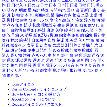
救助
救済
文化
文房具
新規
方位
方位磁石
方眼
方角
旅
旅行
旗
日
日の入り
日の出
日付
日本
日本語
日没
日程
日記
明る
い
明るさ
明度
星
時計
時速
時間
晴れ
曇り
曲
更新日
書く
書
類
月
朝
朝食
本
札
東西南北
栞
格納
案内
検索
楽器
楽譜
機
器
機材
歌
歯車
段ボール
水
氷
泣き顔
泣く
注文
浮き輪
海
添
付
測る
無音
照明
状態
環境設定
生命
用紙
画
画像
癒やし
目
目印
目的地
目覚まし時計
直線
矢印
砂時計
空
端末
笑う
笑
顔
管理
箱
米
納屋
紙
紙飛行機
絵
絵文字
絵画
線
編集
羅針盤
群れ
翻訳
腕時計
自家用車
自然
芽
若葉
英語
落とす
葉
蔵
虫
眼鏡
蛍光ペン
表示
見る
言葉
言語
計測
計算
計算機
記念日
記録
設定
評価
誕生日
読む
貯める
貯蔵
貯蔵室
貯蔵所
買う
購入
贈り物
贈答
赤ちゃん
車
輝き
輝く
輪
農業
追加
送る
送
信
通訳
運ぶ
運搬
運送
道
道路
配送
金
鉛筆
録音
閉じる
開く
防ぐ
集合
雨
雨雲
雲
電卓
電子メール
鞄
音
音声
音楽
音符
音
量
預かり所
預かる
顔
顔文字
飛ぶ
飛行
飛行機
食パン
食べ
物
驚き
驚く
Icons
アイコン
Design Concept
デザインコンセプト
How to Use
アイコンの使い方
About
このサイトについて
Request
アイコンのリクエスト