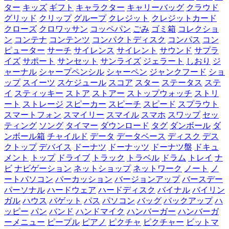
ター
キッズ
ギフト
キャラクター
キャリーバッグ
クラウド
グリッド
クリップ
グループ
クレジット
クレジットカード
クローズ
クロワッサン
コッペパン
ごみ
ゴミ箱
コレクショ
ン
コンテナ
コンテンツ
コンパクトディスク
コンパス
コン
ピューター
サーチ
サイレンス
サイレント
サウンド
サプラ
イズ
サポート
サンセット
サンライズ
ジェラート
しおり
ジ
ャーナル
シャープペンシル
シャーペン
ジャンクフード
ショ
ップ
スイーツ
スケジュール
スコア
スター
ステータス
ステ
イ
スティッキー
ストア
ストアー
ストップウォッチ
ストリ
ート
ストレージ
スピーカー
スピーチ
スピード
スプラウト
スマートフォン
スマイリー
スマイル
スマホ
スワップ
セッ
ティング
ソング
タイマー
ダウンロード
タグ
ダンボール
ダ
ンボール箱
チャイルド
データ
データベース
ディスク
デス
クトップ
デバイス
ドーナツ
ドーナッツ
ドーナツ盤
ドキュ
メント
トップ
ドライブ
トラック
トラベル
ドラム
トレイ
ナ
ビ
ナビゲーション
ネットショップ
ネットワーク
ノート
ノ
ートパソコン
パーカッション
バージョンアップ
バースデー
パーソナル
ハードウェア
ハードディスク
バイナル
バイリン
ガル
ハウス
バゲット
パス
パソコン
バッグ
バックアップ
ハ
ッピー
パン
バンド
ハンドマイク
ハンバーガー
ハンバーガ
ーメニュー
ピープル
ピアノ
ピクチャ
ピクチャー
ビットマ