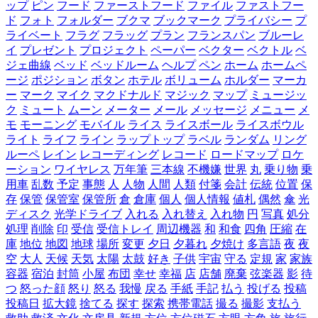
ップ
ピン
フード
ファーストフード
ファイル
ファストフー
ド
フォト
フォルダー
ブクマ
ブックマーク
プライバシー
プ
ライベート
フラグ
フラッグ
プラン
フランスパン
ブルーレ
イ
プレゼント
プロジェクト
ペーパー
ベクター
ベクトル
ベ
ジェ曲線
ベッド
ベッドルーム
ヘルプ
ペン
ホーム
ホームペ
ージ
ポジション
ボタン
ホテル
ボリューム
ホルダー
マーカ
ー
マーク
マイク
マクドナルド
マジック
マップ
ミュージッ
ク
ミュート
ムーン
メーター
メール
メッセージ
メニュー
メ
モ
モーニング
モバイル
ライス
ライスボール
ライスボウル
ライト
ライフ
ライン
ラップトップ
ラベル
ランダム
リング
ルーペ
レイン
レコーディング
レコード
ロードマップ
ロケ
ーション
ワイヤレス
万年筆
三本線
不機嫌
世界
丸
乗り物
乗
用車
乱数
予定
事態
人
人物
人間
人類
付箋
会計
伝統
位置
保
存
保管
保管室
保管所
倉
倉庫
個人
個人情報
値札
偶然
傘
光
ディスク
光学ドライブ
入れる
入れ替え
入れ物
円
写真
処分
処理
削除
印
受信
受信トレイ
周辺機器
和
和食
四角
圧縮
在
庫
地位
地図
地球
場所
変更
夕日
夕暮れ
夕焼け
多言語
夜
夜
空
大人
天候
天気
太陽
太鼓
好き
子供
宇宙
守る
定規
家
家族
容器
宿泊
封筒
小屋
布団
幸せ
幸福
店
店舗
廃棄
弦楽器
影
待
つ
怒った顔
怒り
怒る
我慢
戻る
手紙
手記
払う
投げる
投稿
投稿日
拡大鏡
捨てる
探す
探索
携帯電話
撮る
撮影
支払う