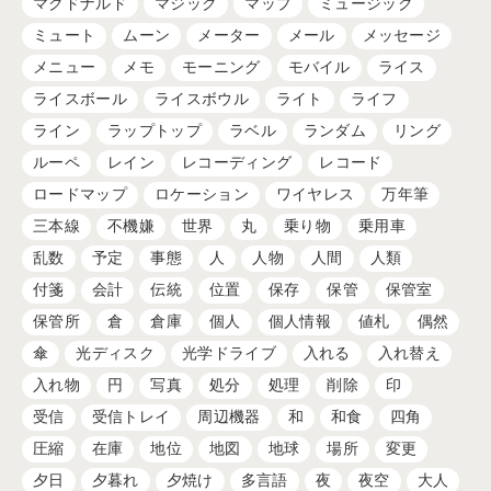
マクドナルド
マジック
マップ
ミュージック
ミュート
ムーン
メーター
メール
メッセージ
メニュー
メモ
モーニング
モバイル
ライス
ライスボール
ライスボウル
ライト
ライフ
ライン
ラップトップ
ラベル
ランダム
リング
ルーペ
レイン
レコーディング
レコード
ロードマップ
ロケーション
ワイヤレス
万年筆
三本線
不機嫌
世界
丸
乗り物
乗用車
乱数
予定
事態
人
人物
人間
人類
付箋
会計
伝統
位置
保存
保管
保管室
保管所
倉
倉庫
個人
個人情報
値札
偶然
傘
光ディスク
光学ドライブ
入れる
入れ替え
入れ物
円
写真
処分
処理
削除
印
受信
受信トレイ
周辺機器
和
和食
四角
圧縮
在庫
地位
地図
地球
場所
変更
夕日
夕暮れ
夕焼け
多言語
夜
夜空
大人