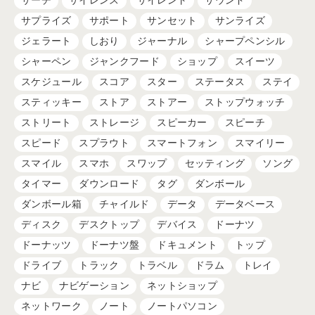
サーチ
サイレンス
サイレント
サウンド
サプライズ
サポート
サンセット
サンライズ
ジェラート
しおり
ジャーナル
シャープペンシル
シャーペン
ジャンクフード
ショップ
スイーツ
スケジュール
スコア
スター
ステータス
ステイ
スティッキー
ストア
ストアー
ストップウォッチ
ストリート
ストレージ
スピーカー
スピーチ
スピード
スプラウト
スマートフォン
スマイリー
スマイル
スマホ
スワップ
セッティング
ソング
タイマー
ダウンロード
タグ
ダンボール
ダンボール箱
チャイルド
データ
データベース
ディスク
デスクトップ
デバイス
ドーナツ
ドーナッツ
ドーナツ盤
ドキュメント
トップ
ドライブ
トラック
トラベル
ドラム
トレイ
ナビ
ナビゲーション
ネットショップ
ネットワーク
ノート
ノートパソコン