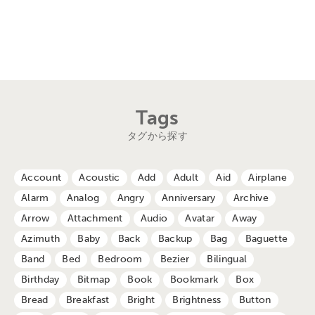
Tags
タグから探す
Account
Acoustic
Add
Adult
Aid
Airplane
Alarm
Analog
Angry
Anniversary
Archive
Arrow
Attachment
Audio
Avatar
Away
Azimuth
Baby
Back
Backup
Bag
Baguette
Band
Bed
Bedroom
Bezier
Bilingual
Birthday
Bitmap
Book
Bookmark
Box
Bread
Breakfast
Bright
Brightness
Button