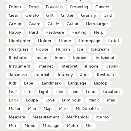
Folder
Food
Fountain
Frowning
Gadget
Gear
Gelato
Gift
Glitter
Granary
Grid
Group
Guard
Guide
Guitar
Hamburger
Happy
Hard
Hardware
Healing
Help
Highlighter
Holder
Home
Homepage
Hotel
Hourglass
House
Human
Ice
Icecream
Illustrator
Image
Inbox
Inboxes
Individual
Instrument
Internet
Interpret
iPhone
Japan
Japanese
Journal
Journey
Junk
Keyboard
Kids
Label
Landmark
Language
Laptop
Leaf
Life
Light
Like
Line
Load
Location
Look
Loupe
Love
Luminous
Magic
Mail
Maker
Man
Map
Mark
McDonald's
Measure
Measurement
Mechanical
Memo
Men
Menu
Message
Meter
Mic