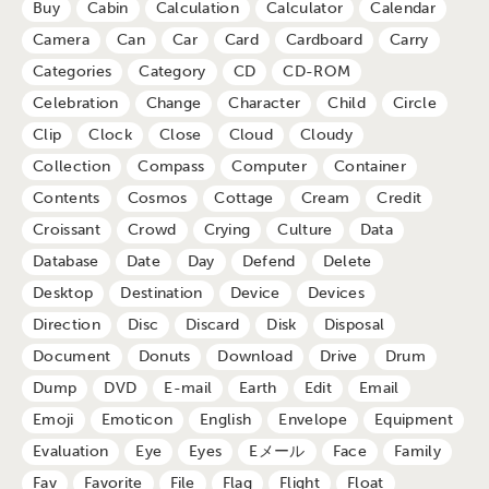
Buy
Cabin
Calculation
Calculator
Calendar
Camera
Can
Car
Card
Cardboard
Carry
Categories
Category
CD
CD-ROM
Celebration
Change
Character
Child
Circle
Clip
Clock
Close
Cloud
Cloudy
Collection
Compass
Computer
Container
Contents
Cosmos
Cottage
Cream
Credit
Croissant
Crowd
Crying
Culture
Data
Database
Date
Day
Defend
Delete
Desktop
Destination
Device
Devices
Direction
Disc
Discard
Disk
Disposal
Document
Donuts
Download
Drive
Drum
Dump
DVD
E-mail
Earth
Edit
Email
Emoji
Emoticon
English
Envelope
Equipment
Evaluation
Eye
Eyes
Eメール
Face
Family
Fav
Favorite
File
Flag
Flight
Float