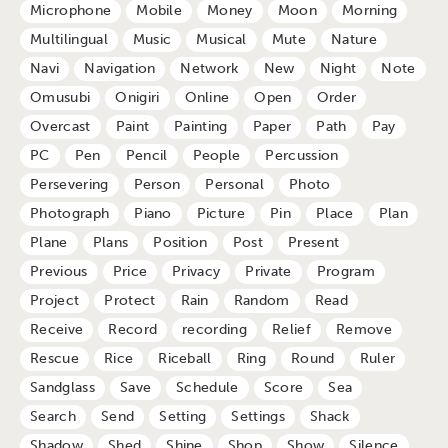
Microphone
Mobile
Money
Moon
Morning
Multilingual
Music
Musical
Mute
Nature
Navi
Navigation
Network
New
Night
Note
Omusubi
Onigiri
Online
Open
Order
Overcast
Paint
Painting
Paper
Path
Pay
PC
Pen
Pencil
People
Percussion
Persevering
Person
Personal
Photo
Photograph
Piano
Picture
Pin
Place
Plan
Plane
Plans
Position
Post
Present
Previous
Price
Privacy
Private
Program
Project
Protect
Rain
Random
Read
Receive
Record
recording
Relief
Remove
Rescue
Rice
Riceball
Ring
Round
Ruler
Sandglass
Save
Schedule
Score
Sea
Search
Send
Setting
Settings
Shack
Shadow
Shed
Shine
Shop
Show
Silence