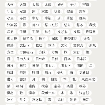
天候
天気
太陽
太鼓
好き
子供
宇宙
守る
定規
家
家族
容器
宿泊
封筒
小屋
布団
幸せ
幸福
店
店舗
廃棄
弦楽器
影
待つ
怒った顔
怒り
怒る
我慢
戻る
手紙
手記
払う
投げる
投稿
投稿日
拡大鏡
捨てる
探す
探索
携帯電話
撮る
撮影
支払う
救助
救済
文化
文房具
新規
方位
方位磁石
方眼
方角
旅
旅行
旗
日
日の入り
日の出
日付
日本
日本語
日没
日程
日記
明るい
明るさ
明度
星
時計
時速
時間
晴れ
曇り
曲
更新日
書く
書類
月
朝
朝食
本
札
東西南北
栞
格納
案内
検索
楽器
楽譜
機器
機材
歌
歯車
段ボール
水
氷
泣き顔
泣く
注文
浮き輪
海
添付
測る
無音