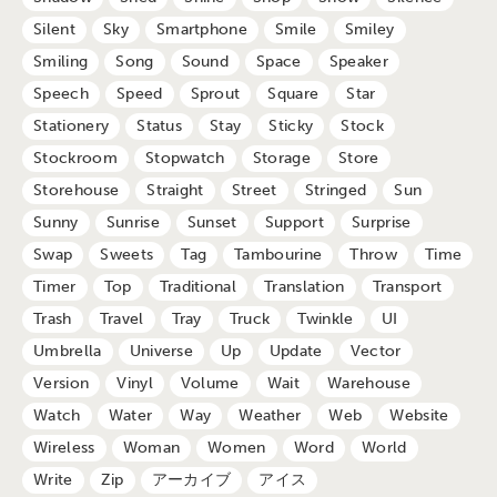
Silent
Sky
Smartphone
Smile
Smiley
Smiling
Song
Sound
Space
Speaker
Speech
Speed
Sprout
Square
Star
Stationery
Status
Stay
Sticky
Stock
Stockroom
Stopwatch
Storage
Store
Storehouse
Straight
Street
Stringed
Sun
Sunny
Sunrise
Sunset
Support
Surprise
Swap
Sweets
Tag
Tambourine
Throw
Time
Timer
Top
Traditional
Translation
Transport
Trash
Travel
Tray
Truck
Twinkle
UI
Umbrella
Universe
Up
Update
Vector
Version
Vinyl
Volume
Wait
Warehouse
Watch
Water
Way
Weather
Web
Website
Wireless
Woman
Women
Word
World
Write
Zip
アーカイブ
アイス