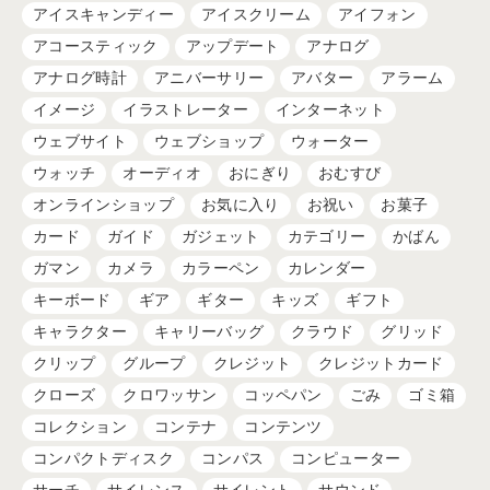
アイスキャンディー
アイスクリーム
アイフォン
アコースティック
アップデート
アナログ
アナログ時計
アニバーサリー
アバター
アラーム
イメージ
イラストレーター
インターネット
ウェブサイト
ウェブショップ
ウォーター
ウォッチ
オーディオ
おにぎり
おむすび
オンラインショップ
お気に入り
お祝い
お菓子
カード
ガイド
ガジェット
カテゴリー
かばん
ガマン
カメラ
カラーペン
カレンダー
キーボード
ギア
ギター
キッズ
ギフト
キャラクター
キャリーバッグ
クラウド
グリッド
クリップ
グループ
クレジット
クレジットカード
クローズ
クロワッサン
コッペパン
ごみ
ゴミ箱
コレクション
コンテナ
コンテンツ
コンパクトディスク
コンパス
コンピューター