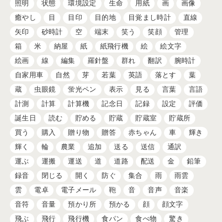
照明
状態
環境設定
生命
用紙
画
画像
癒やし
目
目印
目的地
目覚まし時計
直線
矢印
砂時計
空
端末
笑う
笑顔
管理
箱
米
納屋
紙
紙飛行機
絵
絵文字
絵画
線
編集
羅針盤
群れ
翻訳
腕時計
自家用車
自然
芽
若葉
英語
落とす
葉
蔵
虫眼鏡
蛍光ペン
表示
見る
言葉
言語
計測
計算
計算機
記念日
記録
設定
評価
誕生日
読む
貯める
貯蔵
貯蔵室
貯蔵所
買う
購入
贈り物
贈答
赤ちゃん
車
輝き
輝く
輪
農業
追加
送る
送信
通訳
運ぶ
運搬
運送
道
道路
配送
金
鉛筆
録音
閉じる
開く
防ぐ
集合
雨
雨雲
雲
電卓
電子メール
鞄
音
音声
音楽
音符
音量
預かり所
預かる
顔
顔文字
飛ぶ
飛行
飛行機
食パン
食べ物
驚き