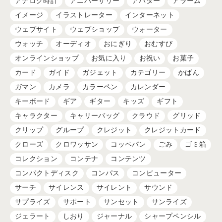
アナログ時計
アニバーサリー
アバター
アラーム
イメージ
イラストレーター
インターネット
ウェブサイト
ウェブショップ
ウォーター
ウォッチ
オーディオ
おにぎり
おむすび
オンラインショップ
お気に入り
お祝い
お菓子
カード
ガイド
ガジェット
カテゴリー
かばん
ガマン
カメラ
カラーペン
カレンダー
キーボード
ギア
ギター
キッズ
ギフト
キャラクター
キャリーバッグ
クラウド
グリッド
クリップ
グループ
クレジット
クレジットカード
クローズ
クロワッサン
コッペパン
ごみ
ゴミ箱
コレクション
コンテナ
コンテンツ
コンパクトディスク
コンパス
コンピューター
サーチ
サイレンス
サイレント
サウンド
サプライズ
サポート
サンセット
サンライズ
ジェラート
しおり
ジャーナル
シャープペンシル