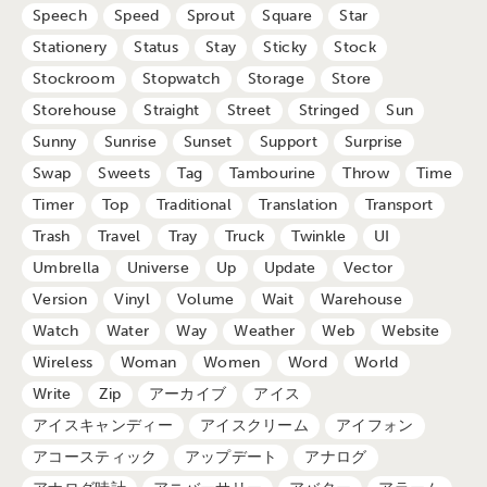
Speech
Speed
Sprout
Square
Star
Stationery
Status
Stay
Sticky
Stock
Stockroom
Stopwatch
Storage
Store
Storehouse
Straight
Street
Stringed
Sun
Sunny
Sunrise
Sunset
Support
Surprise
Swap
Sweets
Tag
Tambourine
Throw
Time
Timer
Top
Traditional
Translation
Transport
Trash
Travel
Tray
Truck
Twinkle
UI
Umbrella
Universe
Up
Update
Vector
Version
Vinyl
Volume
Wait
Warehouse
Watch
Water
Way
Weather
Web
Website
Wireless
Woman
Women
Word
World
Write
Zip
アーカイブ
アイス
アイスキャンディー
アイスクリーム
アイフォン
アコースティック
アップデート
アナログ