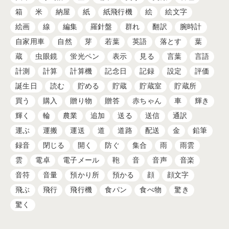
箱
米
納屋
紙
紙飛行機
絵
絵文字
絵画
線
編集
羅針盤
群れ
翻訳
腕時計
自家用車
自然
芽
若葉
英語
落とす
葉
蔵
虫眼鏡
蛍光ペン
表示
見る
言葉
言語
計測
計算
計算機
記念日
記録
設定
評価
誕生日
読む
貯める
貯蔵
貯蔵室
貯蔵所
買う
購入
贈り物
贈答
赤ちゃん
車
輝き
輝く
輪
農業
追加
送る
送信
通訳
運ぶ
運搬
運送
道
道路
配送
金
鉛筆
録音
閉じる
開く
防ぐ
集合
雨
雨雲
雲
電卓
電子メール
鞄
音
音声
音楽
音符
音量
預かり所
預かる
顔
顔文字
飛ぶ
飛行
飛行機
食パン
食べ物
驚き
驚く