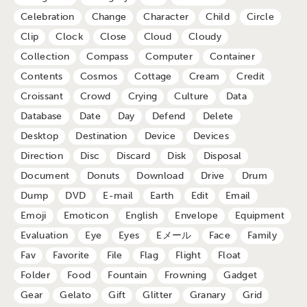
Celebration
Change
Character
Child
Circle
Clip
Clock
Close
Cloud
Cloudy
Collection
Compass
Computer
Container
Contents
Cosmos
Cottage
Cream
Credit
Croissant
Crowd
Crying
Culture
Data
Database
Date
Day
Defend
Delete
Desktop
Destination
Device
Devices
Direction
Disc
Discard
Disk
Disposal
Document
Donuts
Download
Drive
Drum
Dump
DVD
E-mail
Earth
Edit
Email
Emoji
Emoticon
English
Envelope
Equipment
Evaluation
Eye
Eyes
Eメール
Face
Family
Fav
Favorite
File
Flag
Flight
Float
Folder
Food
Fountain
Frowning
Gadget
Gear
Gelato
Gift
Glitter
Granary
Grid