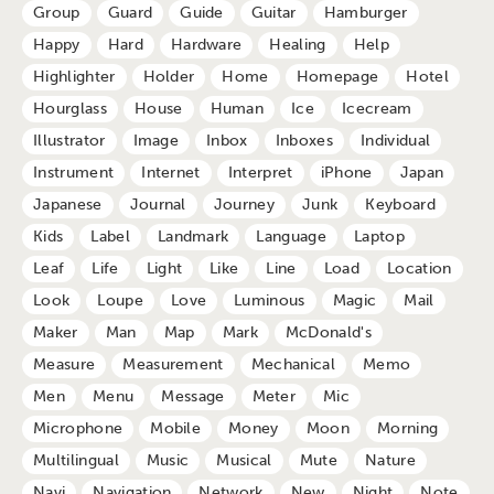
Group
Guard
Guide
Guitar
Hamburger
Happy
Hard
Hardware
Healing
Help
Highlighter
Holder
Home
Homepage
Hotel
Hourglass
House
Human
Ice
Icecream
Illustrator
Image
Inbox
Inboxes
Individual
Instrument
Internet
Interpret
iPhone
Japan
Japanese
Journal
Journey
Junk
Keyboard
Kids
Label
Landmark
Language
Laptop
Leaf
Life
Light
Like
Line
Load
Location
Look
Loupe
Love
Luminous
Magic
Mail
Maker
Man
Map
Mark
McDonald's
Measure
Measurement
Mechanical
Memo
Men
Menu
Message
Meter
Mic
Microphone
Mobile
Money
Moon
Morning
Multilingual
Music
Musical
Mute
Nature
Navi
Navigation
Network
New
Night
Note