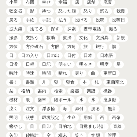
小屋
布団
幸せ
幸福
店
店舗
廃棄
弦楽器
影
待つ
怒った顔
怒り
怒る
我慢
戻る
手紙
手記
払う
投げる
投稿
投稿日
拡大鏡
捨てる
探す
探索
携帯電話
撮る
撮影
支払う
救助
救済
文化
文房具
新規
方位
方位磁石
方眼
方角
旅
旅行
旗
日
日の入り
日の出
日付
日本
日本語
日没
日程
日記
明るい
明るさ
明度
星
時計
時速
時間
晴れ
曇り
曲
更新日
書く
書類
月
朝
朝食
本
札
東西南北
栞
格納
案内
検索
楽器
楽譜
機器
機材
歌
歯車
段ボール
水
氷
泣き顔
泣く
注文
浮き輪
海
添付
測る
無音
照明
状態
環境設定
生命
用紙
画
画像
癒やし
目
目印
目的地
目覚まし時計
直線
矢印
砂時計
空
端末
笑う
笑顔
管理