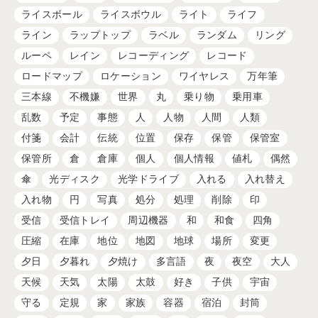
ライスボール
ライスボウル
ライト
ライフ
ライン
ラップトップ
ラベル
ランダム
リング
ルーペ
レイン
レコーディング
レコード
ロードマップ
ロケーション
ワイヤレス
万年筆
三本線
不機嫌
世界
丸
乗り物
乗用車
乱数
予定
事態
人
人物
人間
人類
付箋
会計
伝統
位置
保存
保管
保管室
保管所
倉
倉庫
個人
個人情報
値札
偶然
傘
光ディスク
光学ドライブ
入れる
入れ替え
入れ物
円
写真
処分
処理
削除
印
受信
受信トレイ
周辺機器
和
和食
四角
圧縮
在庫
地位
地図
地球
場所
変更
夕日
夕暮れ
夕焼け
多言語
夜
夜空
大人
天候
天気
太陽
太鼓
好き
子供
宇宙
守る
定規
家
家族
容器
宿泊
封筒