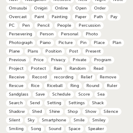
Omusubi
Onigiri
Online
Open
Order
Overcast
Paint
Painting
Paper
Path
Pay
PC
Pen
Pencil
People
Percussion
Persevering
Person
Personal
Photo
Photograph
Piano
Picture
Pin
Place
Plan
Plane
Plans
Position
Post
Present
Previous
Price
Privacy
Private
Program
Project
Protect
Rain
Random
Read
Receive
Record
recording
Relief
Remove
Rescue
Rice
Riceball
Ring
Round
Ruler
Sandglass
Save
Schedule
Score
Sea
Search
Send
Setting
Settings
Shack
Shadow
Shed
Shine
Shop
Show
Silence
Silent
Sky
Smartphone
Smile
Smiley
Smiling
Song
Sound
Space
Speaker