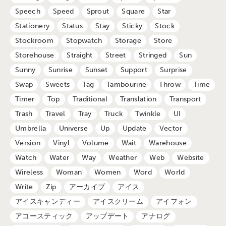
Speech
Speed
Sprout
Square
Star
Stationery
Status
Stay
Sticky
Stock
Stockroom
Stopwatch
Storage
Store
Storehouse
Straight
Street
Stringed
Sun
Sunny
Sunrise
Sunset
Support
Surprise
Swap
Sweets
Tag
Tambourine
Throw
Time
Timer
Top
Traditional
Translation
Transport
Trash
Travel
Tray
Truck
Twinkle
UI
Umbrella
Universe
Up
Update
Vector
Version
Vinyl
Volume
Wait
Warehouse
Watch
Water
Way
Weather
Web
Website
Wireless
Woman
Women
Word
World
Write
Zip
アーカイブ
アイス
アイスキャンディー
アイスクリーム
アイフォン
アコースティック
アップデート
アナログ