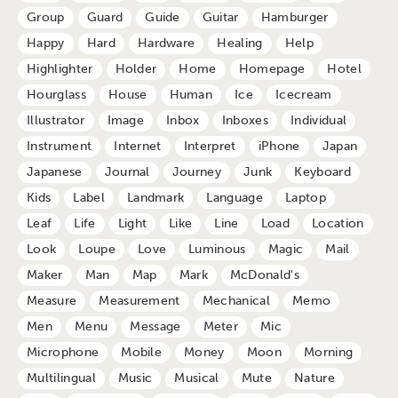
Group
Guard
Guide
Guitar
Hamburger
Happy
Hard
Hardware
Healing
Help
Highlighter
Holder
Home
Homepage
Hotel
Hourglass
House
Human
Ice
Icecream
Illustrator
Image
Inbox
Inboxes
Individual
Instrument
Internet
Interpret
iPhone
Japan
Japanese
Journal
Journey
Junk
Keyboard
Kids
Label
Landmark
Language
Laptop
Leaf
Life
Light
Like
Line
Load
Location
Look
Loupe
Love
Luminous
Magic
Mail
Maker
Man
Map
Mark
McDonald's
Measure
Measurement
Mechanical
Memo
Men
Menu
Message
Meter
Mic
Microphone
Mobile
Money
Moon
Morning
Multilingual
Music
Musical
Mute
Nature