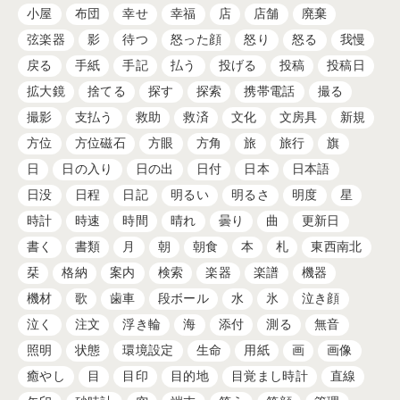
小屋
布団
幸せ
幸福
店
店舗
廃棄
弦楽器
影
待つ
怒った顔
怒り
怒る
我慢
戻る
手紙
手記
払う
投げる
投稿
投稿日
拡大鏡
捨てる
探す
探索
携帯電話
撮る
撮影
支払う
救助
救済
文化
文房具
新規
方位
方位磁石
方眼
方角
旅
旅行
旗
日
日の入り
日の出
日付
日本
日本語
日没
日程
日記
明るい
明るさ
明度
星
時計
時速
時間
晴れ
曇り
曲
更新日
書く
書類
月
朝
朝食
本
札
東西南北
栞
格納
案内
検索
楽器
楽譜
機器
機材
歌
歯車
段ボール
水
氷
泣き顔
泣く
注文
浮き輪
海
添付
測る
無音
照明
状態
環境設定
生命
用紙
画
画像
癒やし
目
目印
目的地
目覚まし時計
直線