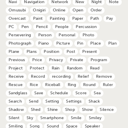
Navi
Navigation
Network
New
Night
Note
Omusubi
Onigiri
Online
Open
Order
Overcast
Paint
Painting
Paper
Path
Pay
PC
Pen
Pencil
People
Percussion
Persevering
Person
Personal
Photo
Photograph
Piano
Picture
Pin
Place
Plan
Plane
Plans
Position
Post
Present
Previous
Price
Privacy
Private
Program
Project
Protect
Rain
Random
Read
Receive
Record
recording
Relief
Remove
Rescue
Rice
Riceball
Ring
Round
Ruler
Sandglass
Save
Schedule
Score
Sea
Search
Send
Setting
Settings
Shack
Shadow
Shed
Shine
Shop
Show
Silence
Silent
Sky
Smartphone
Smile
Smiley
Smiling
Song
Sound
Space
Speaker