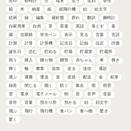
矢印
砂時計
空
端末
笑う
笑顔
管理
箱
米
納屋
紙
紙飛行機
絵
絵文字
絵画
線
編集
羅針盤
群れ
翻訳
腕時計
自家用車
自然
芽
若葉
英語
落とす
葉
蔵
虫眼鏡
蛍光ペン
表示
見る
言葉
言語
計測
計算
計算機
記念日
記録
設定
評価
誕生日
読む
貯める
貯蔵
貯蔵室
貯蔵所
買う
購入
贈り物
贈答
赤ちゃん
車
輝き
輝く
輪
農業
追加
送る
送信
通訳
運ぶ
運搬
運送
道
道路
配送
金
鉛筆
録音
閉じる
開く
防ぐ
集合
雨
雨雲
雲
電卓
電子メール
鞄
音
音声
音楽
音符
音量
預かり所
預かる
顔
顔文字
飛ぶ
飛行
飛行機
食パン
食べ物
驚き
驚く