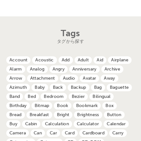
Tags
タグから探す
Account
Acoustic
Add
Adult
Aid
Airplane
Alarm
Analog
Angry
Anniversary
Archive
Arrow
Attachment
Audio
Avatar
Away
Azimuth
Baby
Back
Backup
Bag
Baguette
Band
Bed
Bedroom
Bezier
Bilingual
Birthday
Bitmap
Book
Bookmark
Box
Bread
Breakfast
Bright
Brightness
Button
Buy
Cabin
Calculation
Calculator
Calendar
Camera
Can
Car
Card
Cardboard
Carry