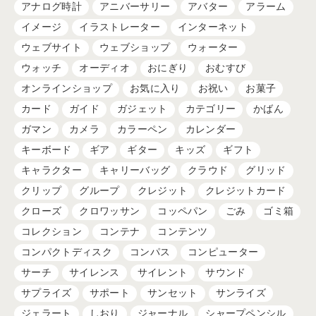
アナログ時計
アニバーサリー
アバター
アラーム
イメージ
イラストレーター
インターネット
ウェブサイト
ウェブショップ
ウォーター
ウォッチ
オーディオ
おにぎり
おむすび
オンラインショップ
お気に入り
お祝い
お菓子
カード
ガイド
ガジェット
カテゴリー
かばん
ガマン
カメラ
カラーペン
カレンダー
キーボード
ギア
ギター
キッズ
ギフト
キャラクター
キャリーバッグ
クラウド
グリッド
クリップ
グループ
クレジット
クレジットカード
クローズ
クロワッサン
コッペパン
ごみ
ゴミ箱
コレクション
コンテナ
コンテンツ
コンパクトディスク
コンパス
コンピューター
サーチ
サイレンス
サイレント
サウンド
サプライズ
サポート
サンセット
サンライズ
ジェラート
しおり
ジャーナル
シャープペンシル