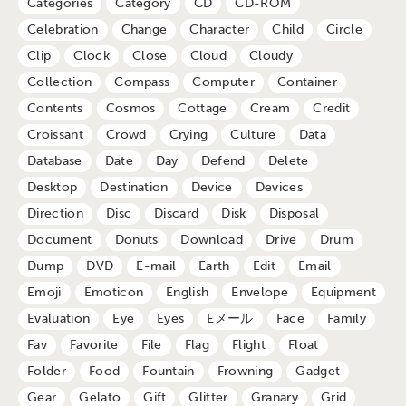
Categories
Category
CD
CD-ROM
Celebration
Change
Character
Child
Circle
Clip
Clock
Close
Cloud
Cloudy
Collection
Compass
Computer
Container
Contents
Cosmos
Cottage
Cream
Credit
Croissant
Crowd
Crying
Culture
Data
Database
Date
Day
Defend
Delete
Desktop
Destination
Device
Devices
Direction
Disc
Discard
Disk
Disposal
Document
Donuts
Download
Drive
Drum
Dump
DVD
E-mail
Earth
Edit
Email
Emoji
Emoticon
English
Envelope
Equipment
Evaluation
Eye
Eyes
Eメール
Face
Family
Fav
Favorite
File
Flag
Flight
Float
Folder
Food
Fountain
Frowning
Gadget
Gear
Gelato
Gift
Glitter
Granary
Grid