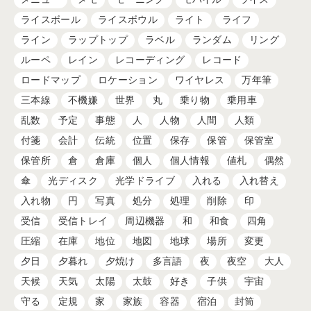
ライスボール
ライスボウル
ライト
ライフ
ライン
ラップトップ
ラベル
ランダム
リング
ルーペ
レイン
レコーディング
レコード
ロードマップ
ロケーション
ワイヤレス
万年筆
三本線
不機嫌
世界
丸
乗り物
乗用車
乱数
予定
事態
人
人物
人間
人類
付箋
会計
伝統
位置
保存
保管
保管室
保管所
倉
倉庫
個人
個人情報
値札
偶然
傘
光ディスク
光学ドライブ
入れる
入れ替え
入れ物
円
写真
処分
処理
削除
印
受信
受信トレイ
周辺機器
和
和食
四角
圧縮
在庫
地位
地図
地球
場所
変更
夕日
夕暮れ
夕焼け
多言語
夜
夜空
大人
天候
天気
太陽
太鼓
好き
子供
宇宙
守る
定規
家
家族
容器
宿泊
封筒