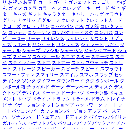
り
お祝い
お菓子
カード
ガイド
ガジェット
カテゴリー
かば
ん
ガマン
カメラ
カラーペン
カレンダー
キーボード
ギア
ギ
ター
キッズ
ギフト
キャラクター
キャリーバッグ
クラウド
グリッド
クリップ
グループ
クレジット
クレジットカード
クローズ
クロワッサン
コッペパン
ごみ
ゴミ箱
コレクショ
ン
コンテナ
コンテンツ
コンパクトディスク
コンパス
コン
ピューター
サーチ
サイレンス
サイレント
サウンド
サプラ
イズ
サポート
サンセット
サンライズ
ジェラート
しおり
ジ
ャーナル
シャープペンシル
シャーペン
ジャンクフード
ショ
ップ
スイーツ
スケジュール
スコア
スター
ステータス
ステ
イ
スティッキー
ストア
ストアー
ストップウォッチ
ストリ
ート
ストレージ
スピーカー
スピーチ
スピード
スプラウト
スマートフォン
スマイリー
スマイル
スマホ
スワップ
セッ
ティング
ソング
タイマー
ダウンロード
タグ
ダンボール
ダ
ンボール箱
チャイルド
データ
データベース
ディスク
デス
クトップ
デバイス
ドーナツ
ドーナッツ
ドーナツ盤
ドキュ
メント
トップ
ドライブ
トラック
トラベル
ドラム
トレイ
ナ
ビ
ナビゲーション
ネットショップ
ネットワーク
ノート
ノ
ートパソコン
パーカッション
バージョンアップ
バースデー
パーソナル
ハードウェア
ハードディスク
バイナル
バイリン
ガル
ハウス
バゲット
パス
パソコン
バッグ
バックアップ
ハ