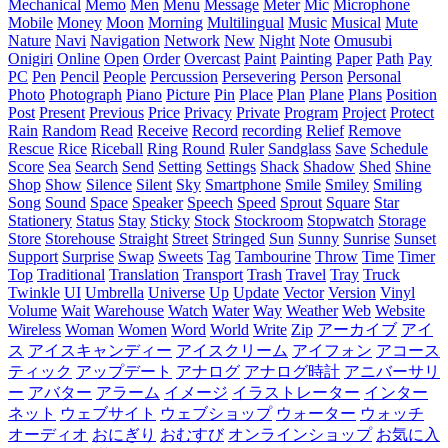
Mechanical
Memo
Men
Menu
Message
Meter
Mic
Microphone
Mobile
Money
Moon
Morning
Multilingual
Music
Musical
Mute
Nature
Navi
Navigation
Network
New
Night
Note
Omusubi
Onigiri
Online
Open
Order
Overcast
Paint
Painting
Paper
Path
Pay
PC
Pen
Pencil
People
Percussion
Persevering
Person
Personal
Photo
Photograph
Piano
Picture
Pin
Place
Plan
Plane
Plans
Position
Post
Present
Previous
Price
Privacy
Private
Program
Project
Protect
Rain
Random
Read
Receive
Record
recording
Relief
Remove
Rescue
Rice
Riceball
Ring
Round
Ruler
Sandglass
Save
Schedule
Score
Sea
Search
Send
Setting
Settings
Shack
Shadow
Shed
Shine
Shop
Show
Silence
Silent
Sky
Smartphone
Smile
Smiley
Smiling
Song
Sound
Space
Speaker
Speech
Speed
Sprout
Square
Star
Stationery
Status
Stay
Sticky
Stock
Stockroom
Stopwatch
Storage
Store
Storehouse
Straight
Street
Stringed
Sun
Sunny
Sunrise
Sunset
Support
Surprise
Swap
Sweets
Tag
Tambourine
Throw
Time
Timer
Top
Traditional
Translation
Transport
Trash
Travel
Tray
Truck
Twinkle
UI
Umbrella
Universe
Up
Update
Vector
Version
Vinyl
Volume
Wait
Warehouse
Watch
Water
Way
Weather
Web
Website
Wireless
Woman
Women
Word
World
Write
Zip
アーカイブ
アイ
ス
アイスキャンディー
アイスクリーム
アイフォン
アコース
ティック
アップデート
アナログ
アナログ時計
アニバーサリ
ー
アバター
アラーム
イメージ
イラストレーター
インター
ネット
ウェブサイト
ウェブショップ
ウォーター
ウォッチ
オーディオ
おにぎり
おむすび
オンラインショップ
お気に入