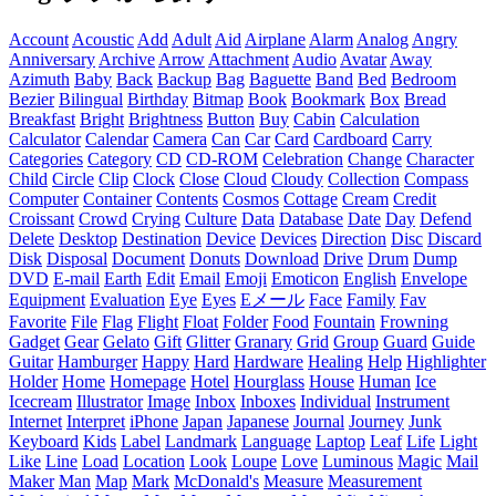
Account
Acoustic
Add
Adult
Aid
Airplane
Alarm
Analog
Angry
Anniversary
Archive
Arrow
Attachment
Audio
Avatar
Away
Azimuth
Baby
Back
Backup
Bag
Baguette
Band
Bed
Bedroom
Bezier
Bilingual
Birthday
Bitmap
Book
Bookmark
Box
Bread
Breakfast
Bright
Brightness
Button
Buy
Cabin
Calculation
Calculator
Calendar
Camera
Can
Car
Card
Cardboard
Carry
Categories
Category
CD
CD-ROM
Celebration
Change
Character
Child
Circle
Clip
Clock
Close
Cloud
Cloudy
Collection
Compass
Computer
Container
Contents
Cosmos
Cottage
Cream
Credit
Croissant
Crowd
Crying
Culture
Data
Database
Date
Day
Defend
Delete
Desktop
Destination
Device
Devices
Direction
Disc
Discard
Disk
Disposal
Document
Donuts
Download
Drive
Drum
Dump
DVD
E-mail
Earth
Edit
Email
Emoji
Emoticon
English
Envelope
Equipment
Evaluation
Eye
Eyes
Eメール
Face
Family
Fav
Favorite
File
Flag
Flight
Float
Folder
Food
Fountain
Frowning
Gadget
Gear
Gelato
Gift
Glitter
Granary
Grid
Group
Guard
Guide
Guitar
Hamburger
Happy
Hard
Hardware
Healing
Help
Highlighter
Holder
Home
Homepage
Hotel
Hourglass
House
Human
Ice
Icecream
Illustrator
Image
Inbox
Inboxes
Individual
Instrument
Internet
Interpret
iPhone
Japan
Japanese
Journal
Journey
Junk
Keyboard
Kids
Label
Landmark
Language
Laptop
Leaf
Life
Light
Like
Line
Load
Location
Look
Loupe
Love
Luminous
Magic
Mail
Maker
Man
Map
Mark
McDonald's
Measure
Measurement