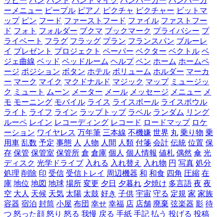
ッピー
パン
バンド
ハンドマイク
ハンバーガー
ハンバーガ
ーメニュー
ピープル
ピアノ
ピクチャ
ピクチャー
ビットマ
ップ
ピン
フード
ファーストフード
ファイル
ファストフー
ド
フォト
フォルダー
ブクマ
ブックマーク
プライバシー
プ
ライベート
フラグ
フラッグ
プラン
フランスパン
ブルーレ
イ
プレゼント
プロジェクト
ペーパー
ベクター
ベクトル
ベ
ジェ曲線
ベッド
ベッドルーム
ヘルプ
ペン
ホーム
ホームペ
ージ
ポジション
ボタン
ホテル
ボリューム
ホルダー
マーカ
ー
マーク
マイク
マクドナルド
マジック
マップ
ミュージッ
ク
ミュート
ムーン
メーター
メール
メッセージ
メニュー
メ
モ
モーニング
モバイル
ライス
ライスボール
ライスボウル
ライト
ライフ
ライン
ラップトップ
ラベル
ランダム
リング
ルーペ
レイン
レコーディング
レコード
ロードマップ
ロケ
ーション
ワイヤレス
万年筆
三本線
不機嫌
世界
丸
乗り物
乗
用車
乱数
予定
事態
人
人物
人間
人類
付箋
会計
伝統
位置
保
存
保管
保管室
保管所
倉
倉庫
個人
個人情報
値札
偶然
傘
光
ディスク
光学ドライブ
入れる
入れ替え
入れ物
円
写真
処分
処理
削除
印
受信
受信トレイ
周辺機器
和
和食
四角
圧縮
在
庫
地位
地図
地球
場所
変更
夕日
夕暮れ
夕焼け
多言語
夜
夜
空
大人
天候
天気
太陽
太鼓
好き
子供
宇宙
守る
定規
家
家族
容器
宿泊
封筒
小屋
布団
幸せ
幸福
店
店舗
廃棄
弦楽器
影
待
つ
怒った顔
怒り
怒る
我慢
戻る
手紙
手記
払う
投げる
投稿