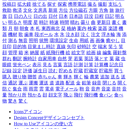
投稿日
拡大鏡
捨てる
探す
探索
携帯電話
撮る
撮影
支払う
救助
救済
文化
文房具
新規
方位
方位磁石
方眼
方角
旅
旅行
旗
日
日の入り
日の出
日付
日本
日本語
日没
日程
日記
明る
い
明るさ
明度
星
時計
時速
時間
晴れ
曇り
曲
更新日
書く
書
類
月
朝
朝食
本
札
東西南北
栞
格納
案内
検索
楽器
楽譜
機
器
機材
歌
歯車
段ボール
水
氷
泣き顔
泣く
注文
浮き輪
海
添
付
測る
無音
照明
状態
環境設定
生命
用紙
画
画像
癒やし
目
目印
目的地
目覚まし時計
直線
矢印
砂時計
空
端末
笑う
笑
顔
管理
箱
米
納屋
紙
紙飛行機
絵
絵文字
絵画
線
編集
羅針盤
群れ
翻訳
腕時計
自家用車
自然
芽
若葉
英語
落とす
葉
蔵
虫
眼鏡
蛍光ペン
表示
見る
言葉
言語
計測
計算
計算機
記念日
記録
設定
評価
誕生日
読む
貯める
貯蔵
貯蔵室
貯蔵所
買う
購入
贈り物
贈答
赤ちゃん
車
輝き
輝く
輪
農業
追加
送る
送
信
通訳
運ぶ
運搬
運送
道
道路
配送
金
鉛筆
録音
閉じる
開く
防ぐ
集合
雨
雨雲
雲
電卓
電子メール
鞄
音
音声
音楽
音符
音
量
預かり所
預かる
顔
顔文字
飛ぶ
飛行
飛行機
食パン
食べ
物
驚き
驚く
Icons
アイコン
Design Concept
デザインコンセプト
How to Use
アイコンの使い方