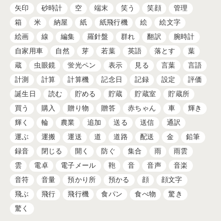
矢印
砂時計
空
端末
笑う
笑顔
管理
箱
米
納屋
紙
紙飛行機
絵
絵文字
絵画
線
編集
羅針盤
群れ
翻訳
腕時計
自家用車
自然
芽
若葉
英語
落とす
葉
蔵
虫眼鏡
蛍光ペン
表示
見る
言葉
言語
計測
計算
計算機
記念日
記録
設定
評価
誕生日
読む
貯める
貯蔵
貯蔵室
貯蔵所
買う
購入
贈り物
贈答
赤ちゃん
車
輝き
輝く
輪
農業
追加
送る
送信
通訳
運ぶ
運搬
運送
道
道路
配送
金
鉛筆
録音
閉じる
開く
防ぐ
集合
雨
雨雲
雲
電卓
電子メール
鞄
音
音声
音楽
音符
音量
預かり所
預かる
顔
顔文字
飛ぶ
飛行
飛行機
食パン
食べ物
驚き
驚く