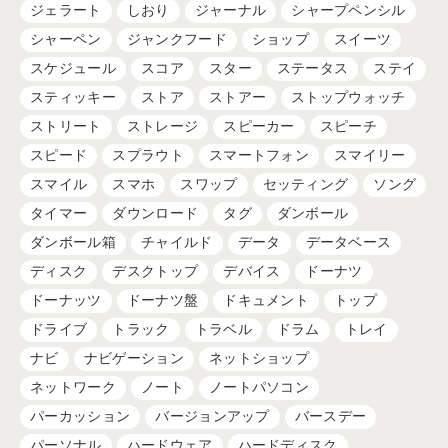
ジェラート
しおり
ジャーナル
シャープペンシル
シャーペン
ジャンクフード
ショップ
スイーツ
スケジュール
スコア
スター
ステータス
ステイ
スティッキー
ストア
ストアー
ストップウォッチ
ストリート
ストレージ
スピーカー
スピーチ
スピード
スプラウト
スマートフォン
スマイリー
スマイル
スマホ
スワップ
セッティング
ソング
タイマー
ダウンロード
タグ
ダンボール
ダンボール箱
チャイルド
データ
データベース
ディスク
デスクトップ
デバイス
ドーナツ
ドーナッツ
ドーナツ盤
ドキュメント
トップ
ドライブ
トラック
トラベル
ドラム
トレイ
ナビ
ナビゲーション
ネットショップ
ネットワーク
ノート
ノートパソコン
パーカッション
バージョンアップ
バースデー
パーソナル
ハードウェア
ハードディスク