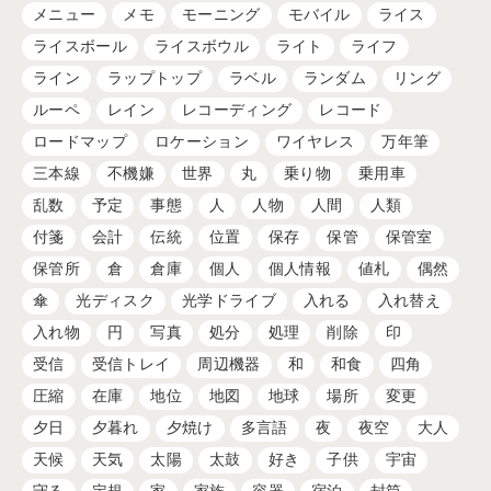
メニュー
メモ
モーニング
モバイル
ライス
ライスボール
ライスボウル
ライト
ライフ
ライン
ラップトップ
ラベル
ランダム
リング
ルーペ
レイン
レコーディング
レコード
ロードマップ
ロケーション
ワイヤレス
万年筆
三本線
不機嫌
世界
丸
乗り物
乗用車
乱数
予定
事態
人
人物
人間
人類
付箋
会計
伝統
位置
保存
保管
保管室
保管所
倉
倉庫
個人
個人情報
値札
偶然
傘
光ディスク
光学ドライブ
入れる
入れ替え
入れ物
円
写真
処分
処理
削除
印
受信
受信トレイ
周辺機器
和
和食
四角
圧縮
在庫
地位
地図
地球
場所
変更
夕日
夕暮れ
夕焼け
多言語
夜
夜空
大人
天候
天気
太陽
太鼓
好き
子供
宇宙