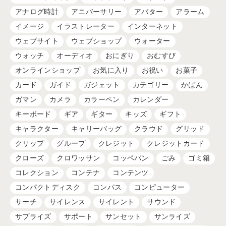
アナログ時計
アニバーサリー
アバター
アラーム
イメージ
イラストレーター
インターネット
ウェブサイト
ウェブショップ
ウォーター
ウォッチ
オーディオ
おにぎり
おむすび
オンラインショップ
お気に入り
お祝い
お菓子
カード
ガイド
ガジェット
カテゴリー
かばん
ガマン
カメラ
カラーペン
カレンダー
キーボード
ギア
ギター
キッズ
ギフト
キャラクター
キャリーバッグ
クラウド
グリッド
クリップ
グループ
クレジット
クレジットカード
クローズ
クロワッサン
コッペパン
ごみ
ゴミ箱
コレクション
コンテナ
コンテンツ
コンパクトディスク
コンパス
コンピューター
サーチ
サイレンス
サイレント
サウンド
サプライズ
サポート
サンセット
サンライズ