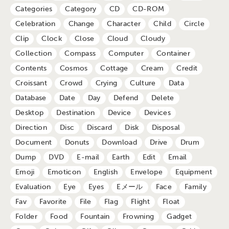
Categories
Category
CD
CD-ROM
Celebration
Change
Character
Child
Circle
Clip
Clock
Close
Cloud
Cloudy
Collection
Compass
Computer
Container
Contents
Cosmos
Cottage
Cream
Credit
Croissant
Crowd
Crying
Culture
Data
Database
Date
Day
Defend
Delete
Desktop
Destination
Device
Devices
Direction
Disc
Discard
Disk
Disposal
Document
Donuts
Download
Drive
Drum
Dump
DVD
E-mail
Earth
Edit
Email
Emoji
Emoticon
English
Envelope
Equipment
Evaluation
Eye
Eyes
Eメール
Face
Family
Fav
Favorite
File
Flag
Flight
Float
Folder
Food
Fountain
Frowning
Gadget