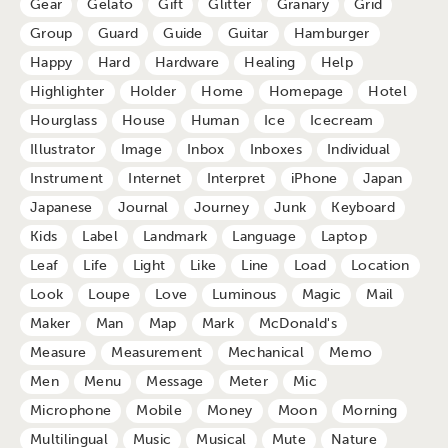
Gear
Gelato
Gift
Glitter
Granary
Grid
Group
Guard
Guide
Guitar
Hamburger
Happy
Hard
Hardware
Healing
Help
Highlighter
Holder
Home
Homepage
Hotel
Hourglass
House
Human
Ice
Icecream
Illustrator
Image
Inbox
Inboxes
Individual
Instrument
Internet
Interpret
iPhone
Japan
Japanese
Journal
Journey
Junk
Keyboard
Kids
Label
Landmark
Language
Laptop
Leaf
Life
Light
Like
Line
Load
Location
Look
Loupe
Love
Luminous
Magic
Mail
Maker
Man
Map
Mark
McDonald's
Measure
Measurement
Mechanical
Memo
Men
Menu
Message
Meter
Mic
Microphone
Mobile
Money
Moon
Morning
Multilingual
Music
Musical
Mute
Nature