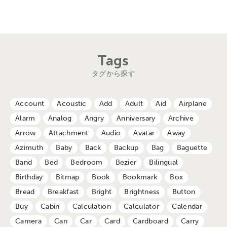
Tags
タグから探す
Account
Acoustic
Add
Adult
Aid
Airplane
Alarm
Analog
Angry
Anniversary
Archive
Arrow
Attachment
Audio
Avatar
Away
Azimuth
Baby
Back
Backup
Bag
Baguette
Band
Bed
Bedroom
Bezier
Bilingual
Birthday
Bitmap
Book
Bookmark
Box
Bread
Breakfast
Bright
Brightness
Button
Buy
Cabin
Calculation
Calculator
Calendar
Camera
Can
Car
Card
Cardboard
Carry