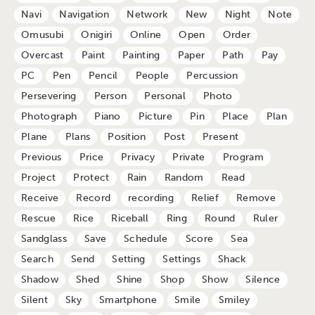
Navi
Navigation
Network
New
Night
Note
Omusubi
Onigiri
Online
Open
Order
Overcast
Paint
Painting
Paper
Path
Pay
PC
Pen
Pencil
People
Percussion
Persevering
Person
Personal
Photo
Photograph
Piano
Picture
Pin
Place
Plan
Plane
Plans
Position
Post
Present
Previous
Price
Privacy
Private
Program
Project
Protect
Rain
Random
Read
Receive
Record
recording
Relief
Remove
Rescue
Rice
Riceball
Ring
Round
Ruler
Sandglass
Save
Schedule
Score
Sea
Search
Send
Setting
Settings
Shack
Shadow
Shed
Shine
Shop
Show
Silence
Silent
Sky
Smartphone
Smile
Smiley