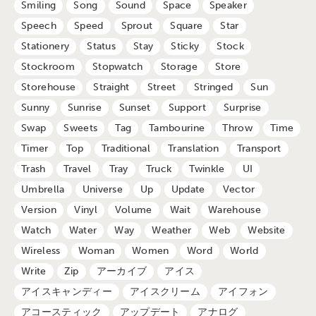
Smiling
Song
Sound
Space
Speaker
Speech
Speed
Sprout
Square
Star
Stationery
Status
Stay
Sticky
Stock
Stockroom
Stopwatch
Storage
Store
Storehouse
Straight
Street
Stringed
Sun
Sunny
Sunrise
Sunset
Support
Surprise
Swap
Sweets
Tag
Tambourine
Throw
Time
Timer
Top
Traditional
Translation
Transport
Trash
Travel
Tray
Truck
Twinkle
UI
Umbrella
Universe
Up
Update
Vector
Version
Vinyl
Volume
Wait
Warehouse
Watch
Water
Way
Weather
Web
Website
Wireless
Woman
Women
Word
World
Write
Zip
アーカイブ
アイス
アイスキャンディー
アイスクリーム
アイフォン
アコースティック
アップデート
アナログ