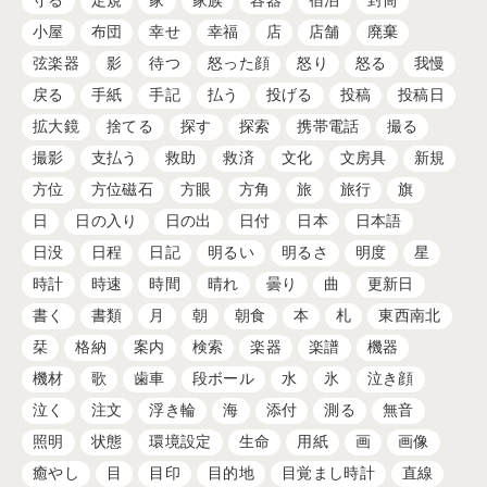
守る
定規
家
家族
容器
宿泊
封筒
小屋
布団
幸せ
幸福
店
店舗
廃棄
弦楽器
影
待つ
怒った顔
怒り
怒る
我慢
戻る
手紙
手記
払う
投げる
投稿
投稿日
拡大鏡
捨てる
探す
探索
携帯電話
撮る
撮影
支払う
救助
救済
文化
文房具
新規
方位
方位磁石
方眼
方角
旅
旅行
旗
日
日の入り
日の出
日付
日本
日本語
日没
日程
日記
明るい
明るさ
明度
星
時計
時速
時間
晴れ
曇り
曲
更新日
書く
書類
月
朝
朝食
本
札
東西南北
栞
格納
案内
検索
楽器
楽譜
機器
機材
歌
歯車
段ボール
水
氷
泣き顔
泣く
注文
浮き輪
海
添付
測る
無音
照明
状態
環境設定
生命
用紙
画
画像
癒やし
目
目印
目的地
目覚まし時計
直線