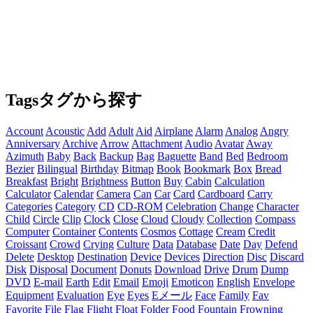
Tags
タグから探す
Account
Acoustic
Add
Adult
Aid
Airplane
Alarm
Analog
Angry
Anniversary
Archive
Arrow
Attachment
Audio
Avatar
Away
Azimuth
Baby
Back
Backup
Bag
Baguette
Band
Bed
Bedroom
Bezier
Bilingual
Birthday
Bitmap
Book
Bookmark
Box
Bread
Breakfast
Bright
Brightness
Button
Buy
Cabin
Calculation
Calculator
Calendar
Camera
Can
Car
Card
Cardboard
Carry
Categories
Category
CD
CD-ROM
Celebration
Change
Character
Child
Circle
Clip
Clock
Close
Cloud
Cloudy
Collection
Compass
Computer
Container
Contents
Cosmos
Cottage
Cream
Credit
Croissant
Crowd
Crying
Culture
Data
Database
Date
Day
Defend
Delete
Desktop
Destination
Device
Devices
Direction
Disc
Discard
Disk
Disposal
Document
Donuts
Download
Drive
Drum
Dump
DVD
E-mail
Earth
Edit
Email
Emoji
Emoticon
English
Envelope
Equipment
Evaluation
Eye
Eyes
Eメール
Face
Family
Fav
Favorite
File
Flag
Flight
Float
Folder
Food
Fountain
Frowning