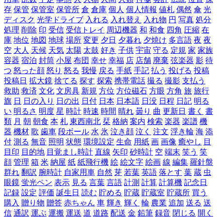
存
保管
保管室
保管所
倉
倉庫
個人
個人情報
値札
偶然
傘
光
ディスク
光学ドライブ
入れる
入れ替え
入れ物
円
写真
処分
処理
削除
印
受信
受信トレイ
周辺機器
和
和食
四角
圧縮
在
庫
地位
地図
地球
場所
変更
夕日
夕暮れ
夕焼け
多言語
夜
夜
空
大人
天候
天気
太陽
太鼓
好き
子供
宇宙
守る
定規
家
家族
容器
宿泊
封筒
小屋
布団
幸せ
幸福
店
店舗
廃棄
弦楽器
影
待
つ
怒った顔
怒り
怒る
我慢
戻る
手紙
手記
払う
投げる
投稿
投稿日
拡大鏡
捨てる
探す
探索
携帯電話
撮る
撮影
支払う
救助
救済
文化
文房具
新規
方位
方位磁石
方眼
方角
旅
旅行
旗
日
日の入り
日の出
日付
日本
日本語
日没
日程
日記
明る
い
明るさ
明度
星
時計
時速
時間
晴れ
曇り
曲
更新日
書く
書
類
月
朝
朝食
本
札
東西南北
栞
格納
案内
検索
楽器
楽譜
機
器
機材
歌
歯車
段ボール
水
氷
泣き顔
泣く
注文
浮き輪
海
添
付
測る
無音
照明
状態
環境設定
生命
用紙
画
画像
癒やし
目
目印
目的地
目覚まし時計
直線
矢印
砂時計
空
端末
笑う
笑
顔
管理
箱
米
納屋
紙
紙飛行機
絵
絵文字
絵画
線
編集
羅針盤
群れ
翻訳
腕時計
自家用車
自然
芽
若葉
英語
落とす
葉
蔵
虫
眼鏡
蛍光ペン
表示
見る
言葉
言語
計測
計算
計算機
記念日
記録
設定
評価
誕生日
読む
貯める
貯蔵
貯蔵室
貯蔵所
買う
購入
贈り物
贈答
赤ちゃん
車
輝き
輝く
輪
農業
追加
送る
送
信
通訳
運ぶ
運搬
運送
道
道路
配送
金
鉛筆
録音
閉じる
開く