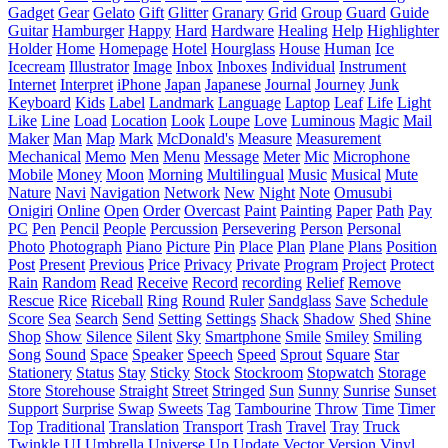
Gadget
Gear
Gelato
Gift
Glitter
Granary
Grid
Group
Guard
Guide
Guitar
Hamburger
Happy
Hard
Hardware
Healing
Help
Highlighter
Holder
Home
Homepage
Hotel
Hourglass
House
Human
Ice
Icecream
Illustrator
Image
Inbox
Inboxes
Individual
Instrument
Internet
Interpret
iPhone
Japan
Japanese
Journal
Journey
Junk
Keyboard
Kids
Label
Landmark
Language
Laptop
Leaf
Life
Light
Like
Line
Load
Location
Look
Loupe
Love
Luminous
Magic
Mail
Maker
Man
Map
Mark
McDonald's
Measure
Measurement
Mechanical
Memo
Men
Menu
Message
Meter
Mic
Microphone
Mobile
Money
Moon
Morning
Multilingual
Music
Musical
Mute
Nature
Navi
Navigation
Network
New
Night
Note
Omusubi
Onigiri
Online
Open
Order
Overcast
Paint
Painting
Paper
Path
Pay
PC
Pen
Pencil
People
Percussion
Persevering
Person
Personal
Photo
Photograph
Piano
Picture
Pin
Place
Plan
Plane
Plans
Position
Post
Present
Previous
Price
Privacy
Private
Program
Project
Protect
Rain
Random
Read
Receive
Record
recording
Relief
Remove
Rescue
Rice
Riceball
Ring
Round
Ruler
Sandglass
Save
Schedule
Score
Sea
Search
Send
Setting
Settings
Shack
Shadow
Shed
Shine
Shop
Show
Silence
Silent
Sky
Smartphone
Smile
Smiley
Smiling
Song
Sound
Space
Speaker
Speech
Speed
Sprout
Square
Star
Stationery
Status
Stay
Sticky
Stock
Stockroom
Stopwatch
Storage
Store
Storehouse
Straight
Street
Stringed
Sun
Sunny
Sunrise
Sunset
Support
Surprise
Swap
Sweets
Tag
Tambourine
Throw
Time
Timer
Top
Traditional
Translation
Transport
Trash
Travel
Tray
Truck
Twinkle
UI
Umbrella
Universe
Up
Update
Vector
Version
Vinyl