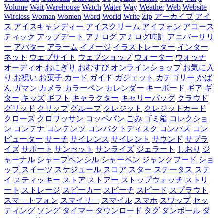
Volume
Wait
Warehouse
Watch
Water
Way
Weather
Web
Website
Wireless
Woman
Women
Word
World
Write
Zip
アーカイブ
アイ
ス
アイスキャンディー
アイスクリーム
アイフォン
アコース
ティック
アップデート
アナログ
アナログ時計
アニバーサリ
ー
アバター
アラーム
イメージ
イラストレーター
インター
ネット
ウェブサイト
ウェブショップ
ウォーター
ウォッチ
オーディオ
おにぎり
おむすび
オンラインショップ
お気に入
り
お祝い
お菓子
カード
ガイド
ガジェット
カテゴリー
かば
ん
ガマン
カメラ
カラーペン
カレンダー
キーボード
ギア
ギ
ター
キッズ
ギフト
キャラクター
キャリーバッグ
クラウド
グリッド
クリップ
グループ
クレジット
クレジットカード
クローズ
クロワッサン
コッペパン
ごみ
ゴミ箱
コレクショ
ン
コンテナ
コンテンツ
コンパクトディスク
コンパス
コン
ピューター
サーチ
サイレンス
サイレント
サウンド
サプラ
イズ
サポート
サンセット
サンライズ
ジェラート
しおり
ジ
ャーナル
シャープペンシル
シャーペン
ジャンクフード
ショ
ップ
スイーツ
スケジュール
スコア
スター
ステータス
ステ
イ
スティッキー
ストア
ストアー
ストップウォッチ
ストリ
ート
ストレージ
スピーカー
スピーチ
スピード
スプラウト
スマートフォン
スマイリー
スマイル
スマホ
スワップ
セッ
ティング
ソング
タイマー
ダウンロード
タグ
ダンボール
ダ