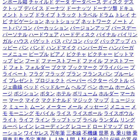
ンボール箱
チャイルド
データ
データベース
ディスク
デス
クトップ
デバイス
ドーナツ
ドーナッツ
ドーナツ盤
ドキュ
メント
トップ
ドライブ
トラック
トラベル
ドラム
トレイ
ナ
ビ
ナビゲーション
ネットショップ
ネットワーク
ノート
ノ
ートパソコン
パーカッション
バージョンアップ
バースデー
パーソナル
ハードウェア
ハードディスク
バイナル
バイリン
ガル
ハウス
バゲット
パス
パソコン
バッグ
バックアップ
ハ
ッピー
パン
バンド
ハンドマイク
ハンバーガー
ハンバーガ
ーメニュー
ピープル
ピアノ
ピクチャ
ピクチャー
ビットマ
ップ
ピン
フード
ファーストフード
ファイル
ファストフー
ド
フォト
フォルダー
ブクマ
ブックマーク
プライバシー
プ
ライベート
フラグ
フラッグ
プラン
フランスパン
ブルーレ
イ
プレゼント
プロジェクト
ペーパー
ベクター
ベクトル
ベ
ジェ曲線
ベッド
ベッドルーム
ヘルプ
ペン
ホーム
ホームペ
ージ
ポジション
ボタン
ホテル
ボリューム
ホルダー
マーカ
ー
マーク
マイク
マクドナルド
マジック
マップ
ミュージッ
ク
ミュート
ムーン
メーター
メール
メッセージ
メニュー
メ
モ
モーニング
モバイル
ライス
ライスボール
ライスボウル
ライト
ライフ
ライン
ラップトップ
ラベル
ランダム
リング
ルーペ
レイン
レコーディング
レコード
ロードマップ
ロケ
ーション
ワイヤレス
万年筆
三本線
不機嫌
世界
丸
乗り物
乗
用車
乱数
予定
事態
人
人物
人間
人類
付箋
会計
伝統
位置
保