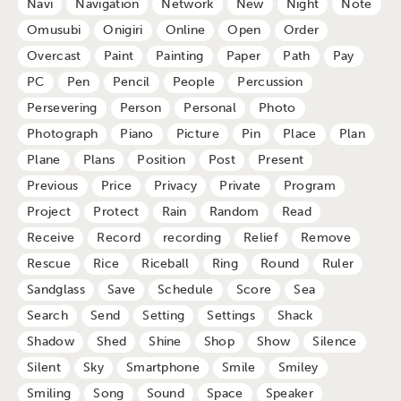
Navi
Navigation
Network
New
Night
Note
Omusubi
Onigiri
Online
Open
Order
Overcast
Paint
Painting
Paper
Path
Pay
PC
Pen
Pencil
People
Percussion
Persevering
Person
Personal
Photo
Photograph
Piano
Picture
Pin
Place
Plan
Plane
Plans
Position
Post
Present
Previous
Price
Privacy
Private
Program
Project
Protect
Rain
Random
Read
Receive
Record
recording
Relief
Remove
Rescue
Rice
Riceball
Ring
Round
Ruler
Sandglass
Save
Schedule
Score
Sea
Search
Send
Setting
Settings
Shack
Shadow
Shed
Shine
Shop
Show
Silence
Silent
Sky
Smartphone
Smile
Smiley
Smiling
Song
Sound
Space
Speaker