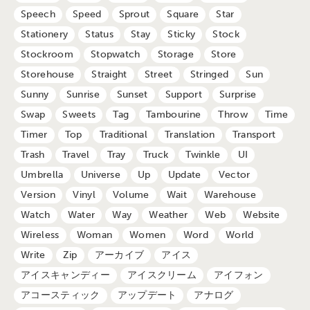
Speech
Speed
Sprout
Square
Star
Stationery
Status
Stay
Sticky
Stock
Stockroom
Stopwatch
Storage
Store
Storehouse
Straight
Street
Stringed
Sun
Sunny
Sunrise
Sunset
Support
Surprise
Swap
Sweets
Tag
Tambourine
Throw
Time
Timer
Top
Traditional
Translation
Transport
Trash
Travel
Tray
Truck
Twinkle
UI
Umbrella
Universe
Up
Update
Vector
Version
Vinyl
Volume
Wait
Warehouse
Watch
Water
Way
Weather
Web
Website
Wireless
Woman
Women
Word
World
Write
Zip
アーカイブ
アイス
アイスキャンディー
アイスクリーム
アイフォン
アコースティック
アップデート
アナログ