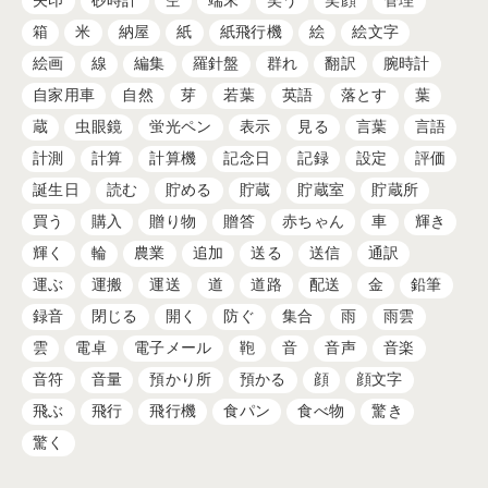
矢印
砂時計
空
端末
笑う
笑顔
管理
箱
米
納屋
紙
紙飛行機
絵
絵文字
絵画
線
編集
羅針盤
群れ
翻訳
腕時計
自家用車
自然
芽
若葉
英語
落とす
葉
蔵
虫眼鏡
蛍光ペン
表示
見る
言葉
言語
計測
計算
計算機
記念日
記録
設定
評価
誕生日
読む
貯める
貯蔵
貯蔵室
貯蔵所
買う
購入
贈り物
贈答
赤ちゃん
車
輝き
輝く
輪
農業
追加
送る
送信
通訳
運ぶ
運搬
運送
道
道路
配送
金
鉛筆
録音
閉じる
開く
防ぐ
集合
雨
雨雲
雲
電卓
電子メール
鞄
音
音声
音楽
音符
音量
預かり所
預かる
顔
顔文字
飛ぶ
飛行
飛行機
食パン
食べ物
驚き
驚く