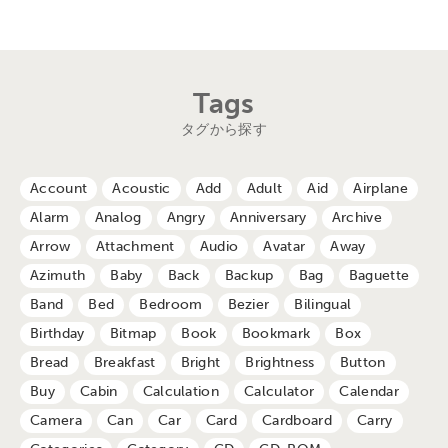
Tags
タグから探す
Account
Acoustic
Add
Adult
Aid
Airplane
Alarm
Analog
Angry
Anniversary
Archive
Arrow
Attachment
Audio
Avatar
Away
Azimuth
Baby
Back
Backup
Bag
Baguette
Band
Bed
Bedroom
Bezier
Bilingual
Birthday
Bitmap
Book
Bookmark
Box
Bread
Breakfast
Bright
Brightness
Button
Buy
Cabin
Calculation
Calculator
Calendar
Camera
Can
Car
Card
Cardboard
Carry