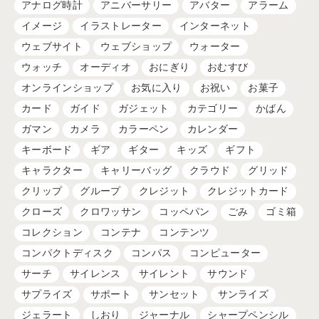
アナログ時計
アニバーサリー
アバター
アラーム
イメージ
イラストレーター
インターネット
ウェブサイト
ウェブショップ
ウォーター
ウォッチ
オーディオ
おにぎり
おむすび
オンラインショップ
お気に入り
お祝い
お菓子
カード
ガイド
ガジェット
カテゴリー
かばん
ガマン
カメラ
カラーペン
カレンダー
キーボード
ギア
ギター
キッズ
ギフト
キャラクター
キャリーバッグ
クラウド
グリッド
クリップ
グループ
クレジット
クレジットカード
クローズ
クロワッサン
コッペパン
ごみ
ゴミ箱
コレクション
コンテナ
コンテンツ
コンパクトディスク
コンパス
コンピューター
サーチ
サイレンス
サイレント
サウンド
サプライズ
サポート
サンセット
サンライズ
ジェラート
しおり
ジャーナル
シャープペンシル