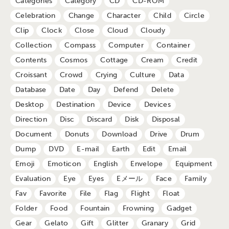
Categories
Category
CD
CD-ROM
Celebration
Change
Character
Child
Circle
Clip
Clock
Close
Cloud
Cloudy
Collection
Compass
Computer
Container
Contents
Cosmos
Cottage
Cream
Credit
Croissant
Crowd
Crying
Culture
Data
Database
Date
Day
Defend
Delete
Desktop
Destination
Device
Devices
Direction
Disc
Discard
Disk
Disposal
Document
Donuts
Download
Drive
Drum
Dump
DVD
E-mail
Earth
Edit
Email
Emoji
Emoticon
English
Envelope
Equipment
Evaluation
Eye
Eyes
Eメール
Face
Family
Fav
Favorite
File
Flag
Flight
Float
Folder
Food
Fountain
Frowning
Gadget
Gear
Gelato
Gift
Glitter
Granary
Grid