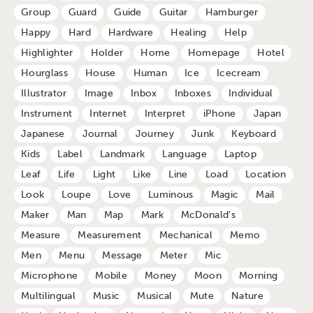
Group
Guard
Guide
Guitar
Hamburger
Happy
Hard
Hardware
Healing
Help
Highlighter
Holder
Home
Homepage
Hotel
Hourglass
House
Human
Ice
Icecream
Illustrator
Image
Inbox
Inboxes
Individual
Instrument
Internet
Interpret
iPhone
Japan
Japanese
Journal
Journey
Junk
Keyboard
Kids
Label
Landmark
Language
Laptop
Leaf
Life
Light
Like
Line
Load
Location
Look
Loupe
Love
Luminous
Magic
Mail
Maker
Man
Map
Mark
McDonald's
Measure
Measurement
Mechanical
Memo
Men
Menu
Message
Meter
Mic
Microphone
Mobile
Money
Moon
Morning
Multilingual
Music
Musical
Mute
Nature