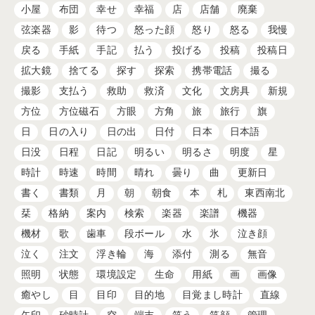
小屋
布団
幸せ
幸福
店
店舗
廃棄
弦楽器
影
待つ
怒った顔
怒り
怒る
我慢
戻る
手紙
手記
払う
投げる
投稿
投稿日
拡大鏡
捨てる
探す
探索
携帯電話
撮る
撮影
支払う
救助
救済
文化
文房具
新規
方位
方位磁石
方眼
方角
旅
旅行
旗
日
日の入り
日の出
日付
日本
日本語
日没
日程
日記
明るい
明るさ
明度
星
時計
時速
時間
晴れ
曇り
曲
更新日
書く
書類
月
朝
朝食
本
札
東西南北
栞
格納
案内
検索
楽器
楽譜
機器
機材
歌
歯車
段ボール
水
氷
泣き顔
泣く
注文
浮き輪
海
添付
測る
無音
照明
状態
環境設定
生命
用紙
画
画像
癒やし
目
目印
目的地
目覚まし時計
直線