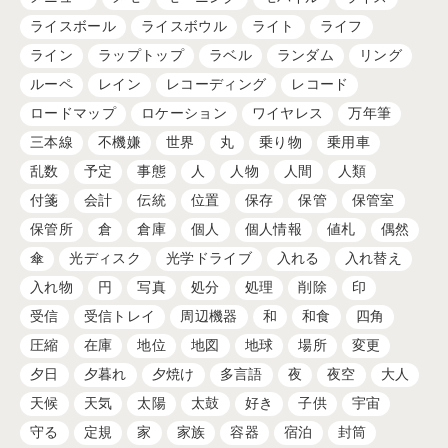
ライスボール
ライスボウル
ライト
ライフ
ライン
ラップトップ
ラベル
ランダム
リング
ルーペ
レイン
レコーディング
レコード
ロードマップ
ロケーション
ワイヤレス
万年筆
三本線
不機嫌
世界
丸
乗り物
乗用車
乱数
予定
事態
人
人物
人間
人類
付箋
会計
伝統
位置
保存
保管
保管室
保管所
倉
倉庫
個人
個人情報
値札
偶然
傘
光ディスク
光学ドライブ
入れる
入れ替え
入れ物
円
写真
処分
処理
削除
印
受信
受信トレイ
周辺機器
和
和食
四角
圧縮
在庫
地位
地図
地球
場所
変更
夕日
夕暮れ
夕焼け
多言語
夜
夜空
大人
天候
天気
太陽
太鼓
好き
子供
宇宙
守る
定規
家
家族
容器
宿泊
封筒