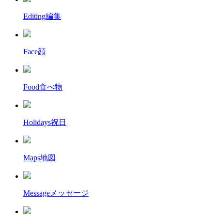
Editing
編集
Face
顔
Food
食べ物
Holidays
祝日
Maps
地図
Message
メッセージ