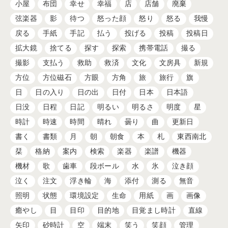
小屋
布団
幸せ
幸福
店
店舗
廃棄
弦楽器
影
待つ
怒った顔
怒り
怒る
我慢
戻る
手紙
手記
払う
投げる
投稿
投稿日
拡大鏡
捨てる
探す
探索
携帯電話
撮る
撮影
支払う
救助
救済
文化
文房具
新規
方位
方位磁石
方眼
方角
旅
旅行
旗
日
日の入り
日の出
日付
日本
日本語
日没
日程
日記
明るい
明るさ
明度
星
時計
時速
時間
晴れ
曇り
曲
更新日
書く
書類
月
朝
朝食
本
札
東西南北
栞
格納
案内
検索
楽器
楽譜
機器
機材
歌
歯車
段ボール
水
氷
泣き顔
泣く
注文
浮き輪
海
添付
測る
無音
照明
状態
環境設定
生命
用紙
画
画像
癒やし
目
目印
目的地
目覚まし時計
直線
矢印
砂時計
空
端末
笑う
笑顔
管理