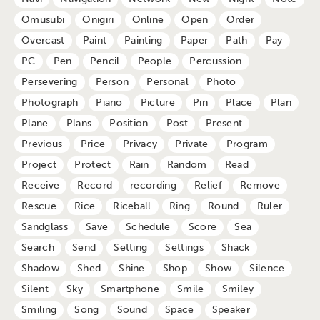
Omusubi
Onigiri
Online
Open
Order
Overcast
Paint
Painting
Paper
Path
Pay
PC
Pen
Pencil
People
Percussion
Persevering
Person
Personal
Photo
Photograph
Piano
Picture
Pin
Place
Plan
Plane
Plans
Position
Post
Present
Previous
Price
Privacy
Private
Program
Project
Protect
Rain
Random
Read
Receive
Record
recording
Relief
Remove
Rescue
Rice
Riceball
Ring
Round
Ruler
Sandglass
Save
Schedule
Score
Sea
Search
Send
Setting
Settings
Shack
Shadow
Shed
Shine
Shop
Show
Silence
Silent
Sky
Smartphone
Smile
Smiley
Smiling
Song
Sound
Space
Speaker