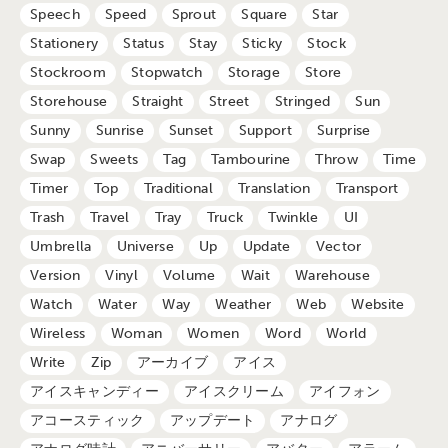
Speech
Speed
Sprout
Square
Star
Stationery
Status
Stay
Sticky
Stock
Stockroom
Stopwatch
Storage
Store
Storehouse
Straight
Street
Stringed
Sun
Sunny
Sunrise
Sunset
Support
Surprise
Swap
Sweets
Tag
Tambourine
Throw
Time
Timer
Top
Traditional
Translation
Transport
Trash
Travel
Tray
Truck
Twinkle
UI
Umbrella
Universe
Up
Update
Vector
Version
Vinyl
Volume
Wait
Warehouse
Watch
Water
Way
Weather
Web
Website
Wireless
Woman
Women
Word
World
Write
Zip
アーカイブ
アイス
アイスキャンディー
アイスクリーム
アイフォン
アコースティック
アップデート
アナログ