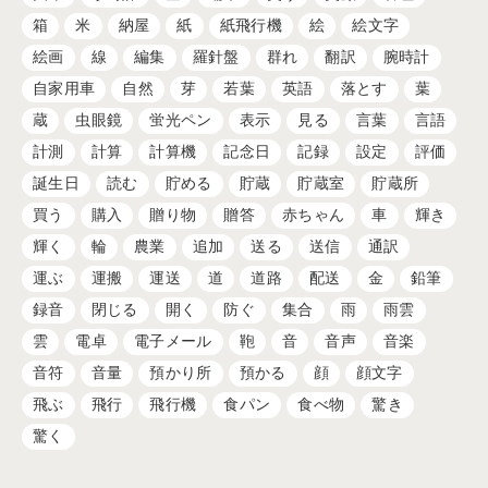
箱
米
納屋
紙
紙飛行機
絵
絵文字
絵画
線
編集
羅針盤
群れ
翻訳
腕時計
自家用車
自然
芽
若葉
英語
落とす
葉
蔵
虫眼鏡
蛍光ペン
表示
見る
言葉
言語
計測
計算
計算機
記念日
記録
設定
評価
誕生日
読む
貯める
貯蔵
貯蔵室
貯蔵所
買う
購入
贈り物
贈答
赤ちゃん
車
輝き
輝く
輪
農業
追加
送る
送信
通訳
運ぶ
運搬
運送
道
道路
配送
金
鉛筆
録音
閉じる
開く
防ぐ
集合
雨
雨雲
雲
電卓
電子メール
鞄
音
音声
音楽
音符
音量
預かり所
預かる
顔
顔文字
飛ぶ
飛行
飛行機
食パン
食べ物
驚き
驚く