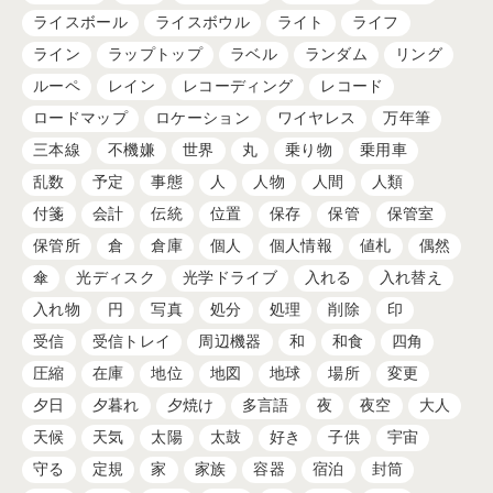
ライスボール
ライスボウル
ライト
ライフ
ライン
ラップトップ
ラベル
ランダム
リング
ルーペ
レイン
レコーディング
レコード
ロードマップ
ロケーション
ワイヤレス
万年筆
三本線
不機嫌
世界
丸
乗り物
乗用車
乱数
予定
事態
人
人物
人間
人類
付箋
会計
伝統
位置
保存
保管
保管室
保管所
倉
倉庫
個人
個人情報
値札
偶然
傘
光ディスク
光学ドライブ
入れる
入れ替え
入れ物
円
写真
処分
処理
削除
印
受信
受信トレイ
周辺機器
和
和食
四角
圧縮
在庫
地位
地図
地球
場所
変更
夕日
夕暮れ
夕焼け
多言語
夜
夜空
大人
天候
天気
太陽
太鼓
好き
子供
宇宙
守る
定規
家
家族
容器
宿泊
封筒