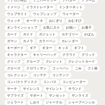
アナログ時計
アニバーサリー
アバター
アラーム
イメージ
イラストレーター
インターネット
ウェブサイト
ウェブショップ
ウォーター
ウォッチ
オーディオ
おにぎり
おむすび
オンラインショップ
お気に入り
お祝い
お菓子
カード
ガイド
ガジェット
カテゴリー
かばん
ガマン
カメラ
カラーペン
カレンダー
キーボード
ギア
ギター
キッズ
ギフト
キャラクター
キャリーバッグ
クラウド
グリッド
クリップ
グループ
クレジット
クレジットカード
クローズ
クロワッサン
コッペパン
ごみ
ゴミ箱
コレクション
コンテナ
コンテンツ
コンパクトディスク
コンパス
コンピューター
サーチ
サイレンス
サイレント
サウンド
サプライズ
サポート
サンセット
サンライズ
ジェラート
しおり
ジャーナル
シャープペンシル