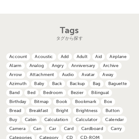
Tags
タグから探す
Account
Acoustic
Add
Adult
Aid
Airplane
Alarm
Analog
Angry
Anniversary
Archive
Arrow
Attachment
Audio
Avatar
Away
Azimuth
Baby
Back
Backup
Bag
Baguette
Band
Bed
Bedroom
Bezier
Bilingual
Birthday
Bitmap
Book
Bookmark
Box
Bread
Breakfast
Bright
Brightness
Button
Buy
Cabin
Calculation
Calculator
Calendar
Camera
Can
Car
Card
Cardboard
Carry
Categories
Category
CD
CD-ROM