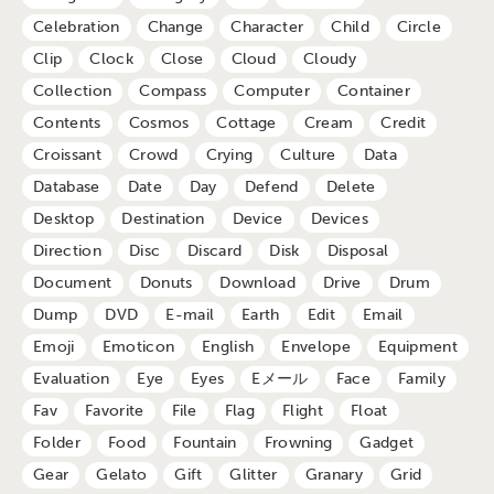
Celebration
Change
Character
Child
Circle
Clip
Clock
Close
Cloud
Cloudy
Collection
Compass
Computer
Container
Contents
Cosmos
Cottage
Cream
Credit
Croissant
Crowd
Crying
Culture
Data
Database
Date
Day
Defend
Delete
Desktop
Destination
Device
Devices
Direction
Disc
Discard
Disk
Disposal
Document
Donuts
Download
Drive
Drum
Dump
DVD
E-mail
Earth
Edit
Email
Emoji
Emoticon
English
Envelope
Equipment
Evaluation
Eye
Eyes
Eメール
Face
Family
Fav
Favorite
File
Flag
Flight
Float
Folder
Food
Fountain
Frowning
Gadget
Gear
Gelato
Gift
Glitter
Granary
Grid