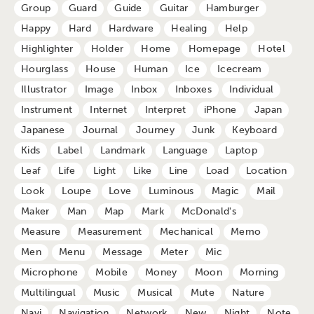
Group
Guard
Guide
Guitar
Hamburger
Happy
Hard
Hardware
Healing
Help
Highlighter
Holder
Home
Homepage
Hotel
Hourglass
House
Human
Ice
Icecream
Illustrator
Image
Inbox
Inboxes
Individual
Instrument
Internet
Interpret
iPhone
Japan
Japanese
Journal
Journey
Junk
Keyboard
Kids
Label
Landmark
Language
Laptop
Leaf
Life
Light
Like
Line
Load
Location
Look
Loupe
Love
Luminous
Magic
Mail
Maker
Man
Map
Mark
McDonald's
Measure
Measurement
Mechanical
Memo
Men
Menu
Message
Meter
Mic
Microphone
Mobile
Money
Moon
Morning
Multilingual
Music
Musical
Mute
Nature
Navi
Navigation
Network
New
Night
Note