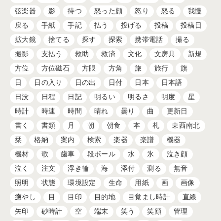
弦楽器
影
待つ
怒った顔
怒り
怒る
我慢
戻る
手紙
手記
払う
投げる
投稿
投稿日
拡大鏡
捨てる
探す
探索
携帯電話
撮る
撮影
支払う
救助
救済
文化
文房具
新規
方位
方位磁石
方眼
方角
旅
旅行
旗
日
日の入り
日の出
日付
日本
日本語
日没
日程
日記
明るい
明るさ
明度
星
時計
時速
時間
晴れ
曇り
曲
更新日
書く
書類
月
朝
朝食
本
札
東西南北
栞
格納
案内
検索
楽器
楽譜
機器
機材
歌
歯車
段ボール
水
氷
泣き顔
泣く
注文
浮き輪
海
添付
測る
無音
照明
状態
環境設定
生命
用紙
画
画像
癒やし
目
目印
目的地
目覚まし時計
直線
矢印
砂時計
空
端末
笑う
笑顔
管理