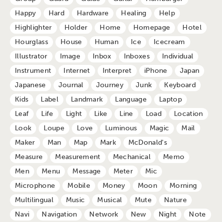
Happy
Hard
Hardware
Healing
Help
Highlighter
Holder
Home
Homepage
Hotel
Hourglass
House
Human
Ice
Icecream
Illustrator
Image
Inbox
Inboxes
Individual
Instrument
Internet
Interpret
iPhone
Japan
Japanese
Journal
Journey
Junk
Keyboard
Kids
Label
Landmark
Language
Laptop
Leaf
Life
Light
Like
Line
Load
Location
Look
Loupe
Love
Luminous
Magic
Mail
Maker
Man
Map
Mark
McDonald's
Measure
Measurement
Mechanical
Memo
Men
Menu
Message
Meter
Mic
Microphone
Mobile
Money
Moon
Morning
Multilingual
Music
Musical
Mute
Nature
Navi
Navigation
Network
New
Night
Note