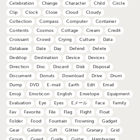
Celebration
Change
Character
Child
Circle
Clip
Clock
Close
Cloud
Cloudy
Collection
Compass
Computer
Container
Contents
Cosmos
Cottage
Cream
Credit
Croissant
Crowd
Crying
Culture
Data
Database
Date
Day
Defend
Delete
Desktop
Destination
Device
Devices
Direction
Disc
Discard
Disk
Disposal
Document
Donuts
Download
Drive
Drum
Dump
DVD
E-mail
Earth
Edit
Email
Emoji
Emoticon
English
Envelope
Equipment
Evaluation
Eye
Eyes
Eメール
Face
Family
Fav
Favorite
File
Flag
Flight
Float
Folder
Food
Fountain
Frowning
Gadget
Gear
Gelato
Gift
Glitter
Granary
Grid
Group
Guard
Guide
Guitar
Hamburger