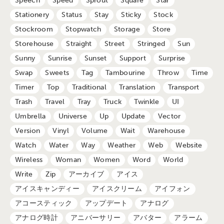
Speech
Speed
Sprout
Square
Star
Stationery
Status
Stay
Sticky
Stock
Stockroom
Stopwatch
Storage
Store
Storehouse
Straight
Street
Stringed
Sun
Sunny
Sunrise
Sunset
Support
Surprise
Swap
Sweets
Tag
Tambourine
Throw
Time
Timer
Top
Traditional
Translation
Transport
Trash
Travel
Tray
Truck
Twinkle
UI
Umbrella
Universe
Up
Update
Vector
Version
Vinyl
Volume
Wait
Warehouse
Watch
Water
Way
Weather
Web
Website
Wireless
Woman
Women
Word
World
Write
Zip
アーカイブ
アイス
アイスキャンディー
アイスクリーム
アイフォン
アコースティック
アップデート
アナログ
アナログ時計
アニバーサリー
アバター
アラーム