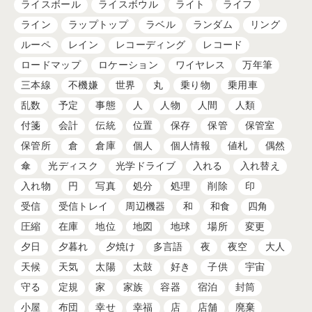
ライスボール
ライスボウル
ライト
ライフ
ライン
ラップトップ
ラベル
ランダム
リング
ルーペ
レイン
レコーディング
レコード
ロードマップ
ロケーション
ワイヤレス
万年筆
三本線
不機嫌
世界
丸
乗り物
乗用車
乱数
予定
事態
人
人物
人間
人類
付箋
会計
伝統
位置
保存
保管
保管室
保管所
倉
倉庫
個人
個人情報
値札
偶然
傘
光ディスク
光学ドライブ
入れる
入れ替え
入れ物
円
写真
処分
処理
削除
印
受信
受信トレイ
周辺機器
和
和食
四角
圧縮
在庫
地位
地図
地球
場所
変更
夕日
夕暮れ
夕焼け
多言語
夜
夜空
大人
天候
天気
太陽
太鼓
好き
子供
宇宙
守る
定規
家
家族
容器
宿泊
封筒
小屋
布団
幸せ
幸福
店
店舗
廃棄