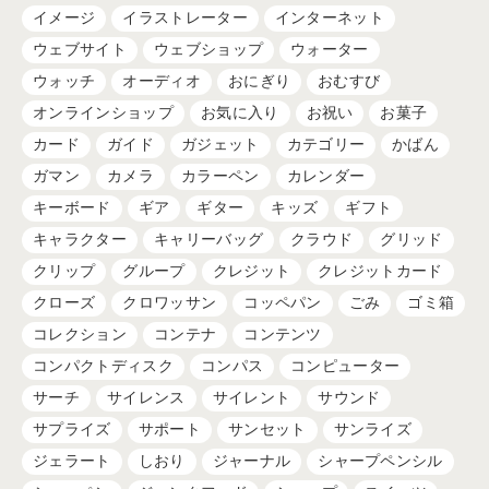
イメージ
イラストレーター
インターネット
ウェブサイト
ウェブショップ
ウォーター
ウォッチ
オーディオ
おにぎり
おむすび
オンラインショップ
お気に入り
お祝い
お菓子
カード
ガイド
ガジェット
カテゴリー
かばん
ガマン
カメラ
カラーペン
カレンダー
キーボード
ギア
ギター
キッズ
ギフト
キャラクター
キャリーバッグ
クラウド
グリッド
クリップ
グループ
クレジット
クレジットカード
クローズ
クロワッサン
コッペパン
ごみ
ゴミ箱
コレクション
コンテナ
コンテンツ
コンパクトディスク
コンパス
コンピューター
サーチ
サイレンス
サイレント
サウンド
サプライズ
サポート
サンセット
サンライズ
ジェラート
しおり
ジャーナル
シャープペンシル