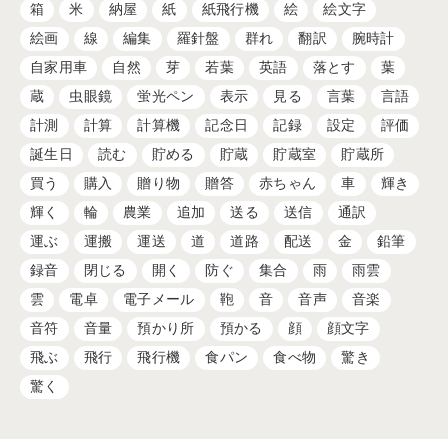
箱
米
納屋
紙
紙飛行機
絵
絵文字
絵画
線
編集
羅針盤
群れ
翻訳
腕時計
自家用車
自然
芽
若葉
英語
落とす
葉
蔵
虫眼鏡
蛍光ペン
表示
見る
言葉
言語
計測
計算
計算機
記念日
記録
設定
評価
誕生日
読む
貯める
貯蔵
貯蔵室
貯蔵所
買う
購入
贈り物
贈答
赤ちゃん
車
輝き
輝く
輪
農業
追加
送る
送信
通訳
運ぶ
運搬
運送
道
道路
配送
金
鉛筆
録音
閉じる
開く
防ぐ
集合
雨
雨雲
雲
電卓
電子メール
鞄
音
音声
音楽
音符
音量
預かり所
預かる
顔
顔文字
飛ぶ
飛行
飛行機
食パン
食べ物
驚き
驚く