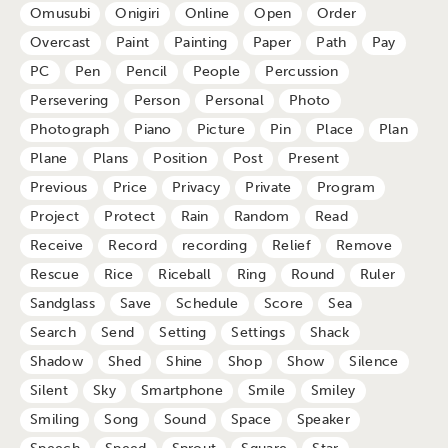
Omusubi
Onigiri
Online
Open
Order
Overcast
Paint
Painting
Paper
Path
Pay
PC
Pen
Pencil
People
Percussion
Persevering
Person
Personal
Photo
Photograph
Piano
Picture
Pin
Place
Plan
Plane
Plans
Position
Post
Present
Previous
Price
Privacy
Private
Program
Project
Protect
Rain
Random
Read
Receive
Record
recording
Relief
Remove
Rescue
Rice
Riceball
Ring
Round
Ruler
Sandglass
Save
Schedule
Score
Sea
Search
Send
Setting
Settings
Shack
Shadow
Shed
Shine
Shop
Show
Silence
Silent
Sky
Smartphone
Smile
Smiley
Smiling
Song
Sound
Space
Speaker