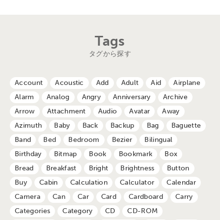
Tags
タグから探す
Account
Acoustic
Add
Adult
Aid
Airplane
Alarm
Analog
Angry
Anniversary
Archive
Arrow
Attachment
Audio
Avatar
Away
Azimuth
Baby
Back
Backup
Bag
Baguette
Band
Bed
Bedroom
Bezier
Bilingual
Birthday
Bitmap
Book
Bookmark
Box
Bread
Breakfast
Bright
Brightness
Button
Buy
Cabin
Calculation
Calculator
Calendar
Camera
Can
Car
Card
Cardboard
Carry
Categories
Category
CD
CD-ROM