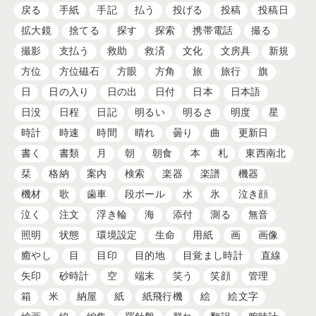
戻る
手紙
手記
払う
投げる
投稿
投稿日
拡大鏡
捨てる
探す
探索
携帯電話
撮る
撮影
支払う
救助
救済
文化
文房具
新規
方位
方位磁石
方眼
方角
旅
旅行
旗
日
日の入り
日の出
日付
日本
日本語
日没
日程
日記
明るい
明るさ
明度
星
時計
時速
時間
晴れ
曇り
曲
更新日
書く
書類
月
朝
朝食
本
札
東西南北
栞
格納
案内
検索
楽器
楽譜
機器
機材
歌
歯車
段ボール
水
氷
泣き顔
泣く
注文
浮き輪
海
添付
測る
無音
照明
状態
環境設定
生命
用紙
画
画像
癒やし
目
目印
目的地
目覚まし時計
直線
矢印
砂時計
空
端末
笑う
笑顔
管理
箱
米
納屋
紙
紙飛行機
絵
絵文字