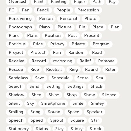
Overcast
Paint
Painting
Paper
Path
Pay
PC
Pen
Pencil
People
Percussion
Persevering
Person
Personal
Photo
Photograph
Piano
Picture
Pin
Place
Plan
Plane
Plans
Position
Post
Present
Previous
Price
Privacy
Private
Program
Project
Protect
Rain
Random
Read
Receive
Record
recording
Relief
Remove
Rescue
Rice
Riceball
Ring
Round
Ruler
Sandglass
Save
Schedule
Score
Sea
Search
Send
Setting
Settings
Shack
Shadow
Shed
Shine
Shop
Show
Silence
Silent
Sky
Smartphone
Smile
Smiley
Smiling
Song
Sound
Space
Speaker
Speech
Speed
Sprout
Square
Star
Stationery
Status
Stay
Sticky
Stock