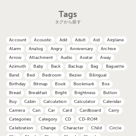
Tags
タグから探す
Account
Acoustic
Add
Adult
Aid
Airplane
Alarm
Analog
Angry
Anniversary
Archive
Arrow
Attachment
Audio
Avatar
Away
Azimuth
Baby
Back
Backup
Bag
Baguette
Band
Bed
Bedroom
Bezier
Bilingual
Birthday
Bitmap
Book
Bookmark
Box
Bread
Breakfast
Bright
Brightness
Button
Buy
Cabin
Calculation
Calculator
Calendar
Camera
Can
Car
Card
Cardboard
Carry
Categories
Category
CD
CD-ROM
Celebration
Change
Character
Child
Circle