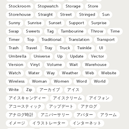
Stockroom
Stopwatch
Storage
Store
Storehouse
Straight
Street
Stringed
Sun
Sunny
Sunrise
Sunset
Support
Surprise
Swap
Sweets
Tag
Tambourine
Throw
Time
Timer
Top
Traditional
Translation
Transport
Trash
Travel
Tray
Truck
Twinkle
UI
Umbrella
Universe
Up
Update
Vector
Version
Vinyl
Volume
Wait
Warehouse
Watch
Water
Way
Weather
Web
Website
Wireless
Woman
Women
Word
World
Write
Zip
アーカイブ
アイス
アイスキャンディー
アイスクリーム
アイフォン
アコースティック
アップデート
アナログ
アナログ時計
アニバーサリー
アバター
アラーム
イメージ
イラストレーター
インターネット