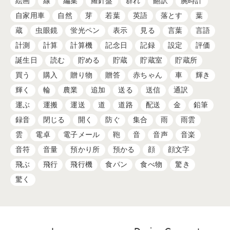
絵画
線
編集
羅針盤
群れ
翻訳
腕時計
自家用車
自然
芽
若葉
英語
落とす
葉
蔵
虫眼鏡
蛍光ペン
表示
見る
言葉
言語
計測
計算
計算機
記念日
記録
設定
評価
誕生日
読む
貯める
貯蔵
貯蔵室
貯蔵所
買う
購入
贈り物
贈答
赤ちゃん
車
輝き
輝く
輪
農業
追加
送る
送信
通訳
運ぶ
運搬
運送
道
道路
配送
金
鉛筆
録音
閉じる
開く
防ぐ
集合
雨
雨雲
雲
電卓
電子メール
鞄
音
音声
音楽
音符
音量
預かり所
預かる
顔
顔文字
飛ぶ
飛行
飛行機
食パン
食べ物
驚き
驚く