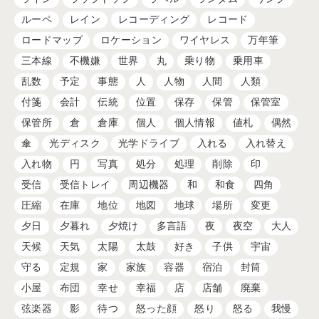
ルーペ
レイン
レコーディング
レコード
ロードマップ
ロケーション
ワイヤレス
万年筆
三本線
不機嫌
世界
丸
乗り物
乗用車
乱数
予定
事態
人
人物
人間
人類
付箋
会計
伝統
位置
保存
保管
保管室
保管所
倉
倉庫
個人
個人情報
値札
偶然
傘
光ディスク
光学ドライブ
入れる
入れ替え
入れ物
円
写真
処分
処理
削除
印
受信
受信トレイ
周辺機器
和
和食
四角
圧縮
在庫
地位
地図
地球
場所
変更
夕日
夕暮れ
夕焼け
多言語
夜
夜空
大人
天候
天気
太陽
太鼓
好き
子供
宇宙
守る
定規
家
家族
容器
宿泊
封筒
小屋
布団
幸せ
幸福
店
店舗
廃棄
弦楽器
影
待つ
怒った顔
怒り
怒る
我慢