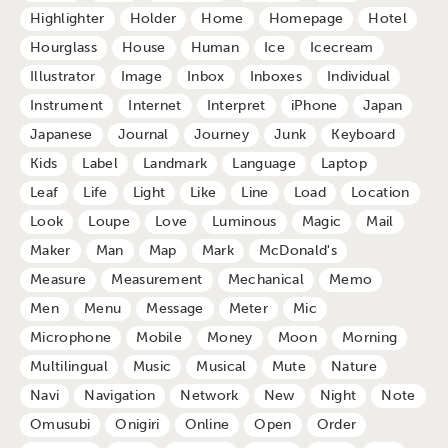
Highlighter
Holder
Home
Homepage
Hotel
Hourglass
House
Human
Ice
Icecream
Illustrator
Image
Inbox
Inboxes
Individual
Instrument
Internet
Interpret
iPhone
Japan
Japanese
Journal
Journey
Junk
Keyboard
Kids
Label
Landmark
Language
Laptop
Leaf
Life
Light
Like
Line
Load
Location
Look
Loupe
Love
Luminous
Magic
Mail
Maker
Man
Map
Mark
McDonald's
Measure
Measurement
Mechanical
Memo
Men
Menu
Message
Meter
Mic
Microphone
Mobile
Money
Moon
Morning
Multilingual
Music
Musical
Mute
Nature
Navi
Navigation
Network
New
Night
Note
Omusubi
Onigiri
Online
Open
Order