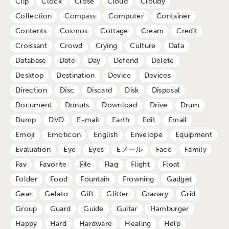
Clip
Clock
Close
Cloud
Cloudy
Collection
Compass
Computer
Container
Contents
Cosmos
Cottage
Cream
Credit
Croissant
Crowd
Crying
Culture
Data
Database
Date
Day
Defend
Delete
Desktop
Destination
Device
Devices
Direction
Disc
Discard
Disk
Disposal
Document
Donuts
Download
Drive
Drum
Dump
DVD
E-mail
Earth
Edit
Email
Emoji
Emoticon
English
Envelope
Equipment
Evaluation
Eye
Eyes
Eメール
Face
Family
Fav
Favorite
File
Flag
Flight
Float
Folder
Food
Fountain
Frowning
Gadget
Gear
Gelato
Gift
Glitter
Granary
Grid
Group
Guard
Guide
Guitar
Hamburger
Happy
Hard
Hardware
Healing
Help